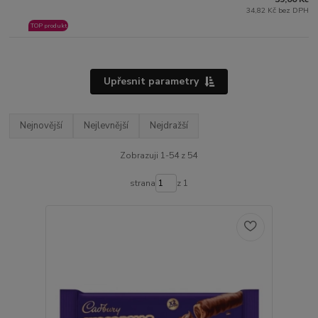
34,82 Kč bez DPH
TOP produkt
Upřesnit parametry
Nejnovější
Nejlevnější
Nejdražší
Zobrazuji 1-54 z 54
strana
z 1