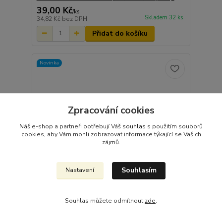
39,00 Kč
/
ks
Skladem 32 ks
34,82 Kč
bez DPH
Přidat do košíku
Novinka
Zpracování cookies
Náš e-shop a partneři potřebují Váš
souhlas
s použitím souborů
cookies, aby Vám mohli zobrazovat informace týkající se Vašich
zájmů.
Souhlasím
Nastavení
Souhlas můžete odmítnout
zde
.
McVitie's Biskrem Třešeň plněné sušenky 160g