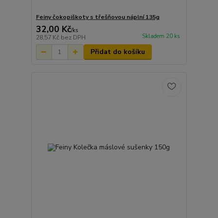
Feiny čokopiškoty s třešňovou náplní 135g
32,00 Kč
/
ks
Skladem 20 ks
28,57 Kč
bez DPH
Přidat do košíku