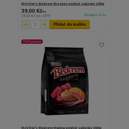
McVitie's Biskrem Broskev plněné sušenky 160g
39,00 Kč
/
ks
Skladem 42 ks
34,82 Kč
bez DPH
Přidat do košíku
TOP produkt
McVitie's Biskrem Malina plněné sušenky 160g