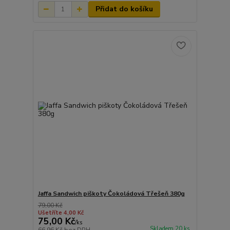
Přidat do košíku
Jaffa Sandwich piškoty Čokoládová Třešeň 380g
79,00 Kč
Ušetříte 4,00 Kč
75,00 Kč
/
ks
Skladem 20 ks
66,96 Kč
bez DPH