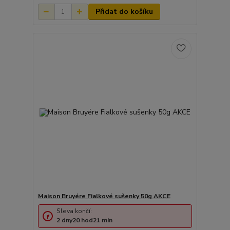
Přidat do košíku
Maison Bruyére Fialkové sušenky 50g AKCE
Sleva končí:
2
dny
20
hod
21
min