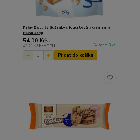
Feiny Biscuits Sušenky s jogurtovým krémem a
müsli 154g
54,00 Kč
/
ks
Skladem 3 ks
48,21 Kč
bez DPH
Přidat do košíku