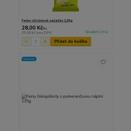
Feiny citrónové oplatky 125g
28,00 Kč
/
ks
Skladem 14 ks
25,00 Kč
bez DPH
Přidat do košíku
Novinka