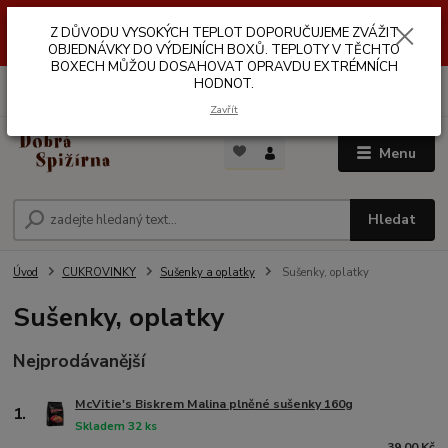
Z DŮVODŮ VYSOKÝCH TEPLOT NEDOPORUČUJEME ZASÍLÁNÍ DO
Z DŮVODU VYSOKÝCH TEPLOT DOPORUČUJEME ZVÁŽIT
VÝDEJNÍCH BOXŮ. TEPLOTA V TĚCHTO BOXECH MŮŽE DOSAHOVAT
OPRAVDU EXTRÉMNÍCH HODNOT.
OBJEDNÁVKY DO VÝDEJNÍCH BOXŮ. TEPLOTY V TĚCHTO
BOXECH MŮŽOU DOSAHOVAT OPRAVDU EXTRÉMNÍCH
HODNOT.
0
ks
za
0,00 Kč
Zavřít
Menu
Hledat
Úvod
CUKROVINKY
Sušenky a oplatky
Sušenky, oplatky
Sušenky, oplatky
Nejprodávanější
McVitie's Biskrem Malina plněné sušenky 160g
1.
Skladem 32 ks
39,00 Kč