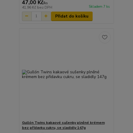
47,00 Kč
/
ks
Skladem 7 ks
41,96 Kč
bez DPH
Přidat do košíku
Gullón Twins kakaové sušenky plněné krémem
bez přídavku cukru, se sladidly 147g