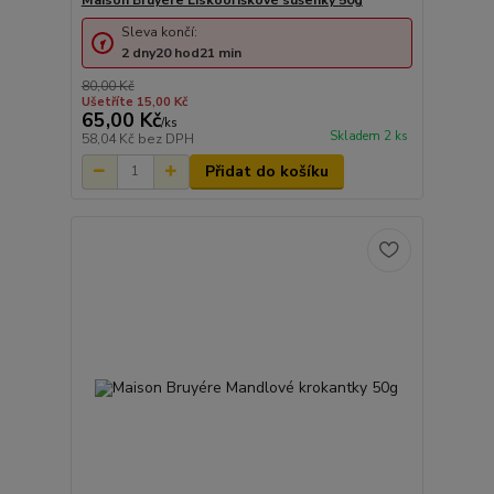
Sleva končí:
2
dny
20
hod
21
min
80,00 Kč
Ušetříte 15,00 Kč
65,00 Kč
/
ks
Skladem 2 ks
58,04 Kč
bez DPH
Přidat do košíku