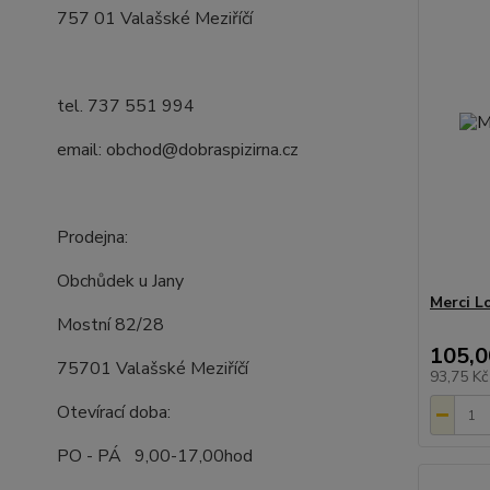
757 01 Valašské Meziříčí
tel. 737 551 994
email: obchod@dobraspizirna.cz
Prodejna:
Obchůdek u Jany
Merci L
Mostní 82/28
105,0
75701 Valašské Meziříčí
93,75 K
Otevírací doba:
PO - PÁ 9,00-17,00hod