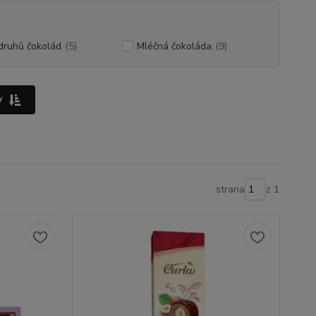
druhů čokolád
(5)
Mléčná čokoláda
(9)
y
strana
z 1