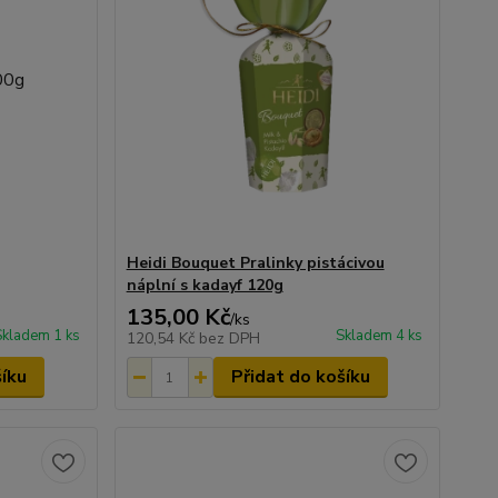
Heidi Bouquet Pralinky pistácivou
náplní s kadayf 120g
135,00 Kč
/
ks
Skladem 1 ks
Skladem 4 ks
120,54 Kč
bez DPH
šíku
Přidat do košíku