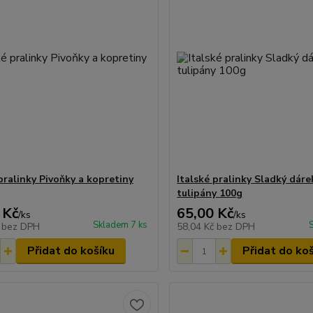
pralinky Pivoňky a kopretiny
Italské pralinky Sladký dáre
tulipány 100g
 Kč
65,00 Kč
/
ks
/
ks
Skladem 7 ks
č
bez DPH
58,04 Kč
bez DPH
Přidat do košíku
Přidat do ko