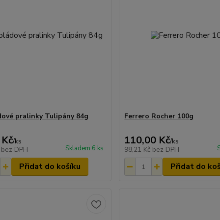
ové pralinky Tulipány 84g
Ferrero Rocher 100g
 Kč
110,00 Kč
/
ks
/
ks
Skladem 6 ks
č
bez DPH
98,21 Kč
bez DPH
Přidat do košíku
Přidat do ko