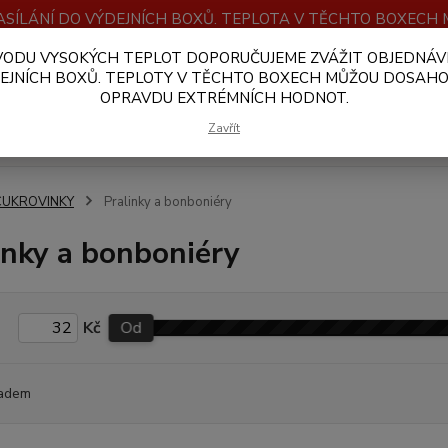
SÍLÁNÍ DO VÝDEJNÍCH BOXŮ. TEPLOTA V TĚCHTO BOXEC
VODU VYSOKÝCH TEPLOT DOPORUČUJEME ZVÁŽIT OBJEDNÁV
OBCHODNÍ PODMÍNKY
PLATBA A DOPRAVA
VELKOOBCHOD
EJNÍCH BOXŮ. TEPLOTY V TĚCHTO BOXECH MŮŽOU DOSAH
OPRAVDU EXTRÉMNÍCH HODNOT.
Hledat
Zavřít
CUKROVINKY
Pralinky a bonboniéry
inky a bonboniéry
Kč
Od
adem