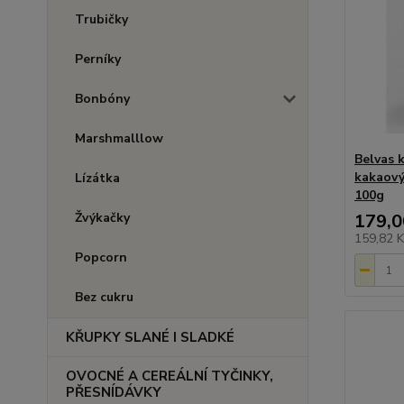
Trubičky
Perníky
Bonbóny
Marshmalllow
Belvas 
kakaový
Lízátka
100g
Žvýkačky
179,0
159,82 
Popcorn
Bez cukru
KŘUPKY SLANÉ I SLADKÉ
OVOCNÉ A CEREÁLNÍ TYČINKY,
PŘESNÍDÁVKY