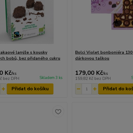
kakaové lanýže s kousky
Bolci Violet bonboniéra 130
ch bobů, bez přidaného cukru
dárkovou taškou
0 Kč
179,00 Kč
/
ks
/
ks
Skladem 3 ks
Kč
bez DPH
159,82 Kč
bez DPH
Přidat do košíku
Přidat do ko