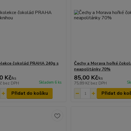
olekce čokolád PRAHA 240g s
Čechy a Morava hořké čokol
neapolitánky 70%
0 Kč
85,00 Kč
/
ks
/
ks
Skladem 6 ks
Sk
Kč
bez DPH
75,89 Kč
bez DPH
Přidat do košíku
Přidat do ko