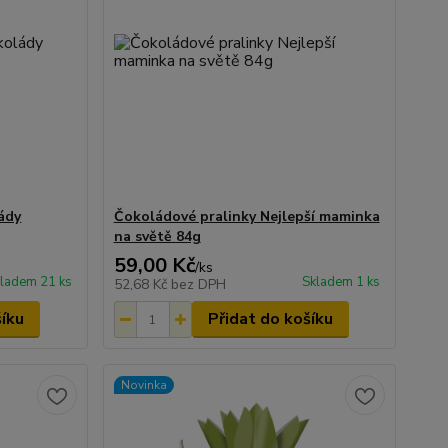
ády
Čokoládové pralinky Nejlepší maminka
na světě 84g
59,00 Kč
/
ks
ladem 21 ks
Skladem 1 ks
52,68 Kč
bez DPH
šíku
Přidat do košíku
Novinka