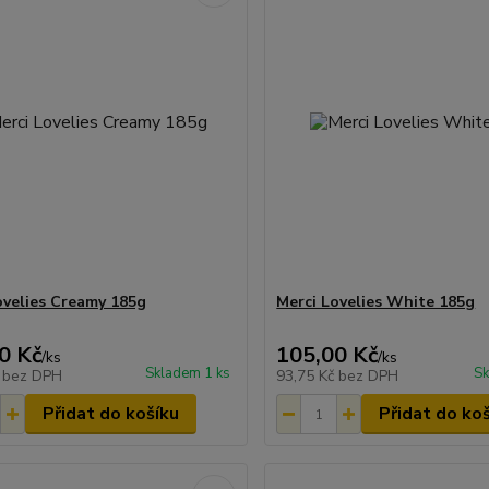
ovelies Creamy 185g
Merci Lovelies White 185g
0 Kč
105,00 Kč
/
ks
/
ks
Skladem 1 ks
Sk
č
bez DPH
93,75 Kč
bez DPH
Přidat do košíku
Přidat do ko