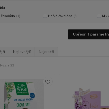
áda
á čokoláda
(1)
Hořká čokoláda
(3)
Mix 
Upřesnit parametr
jší
Nejlevnější
Nejdražší
1-22 z 22