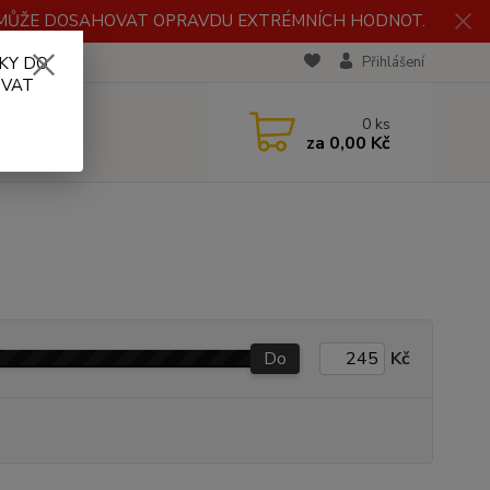
H MŮŽE DOSAHOVAT OPRAVDU EXTRÉMNÍCH HODNOT.
KY DO
RECENZE
Přihlášení
OVAT
0
ks
za
0,00 Kč
Do
Kč