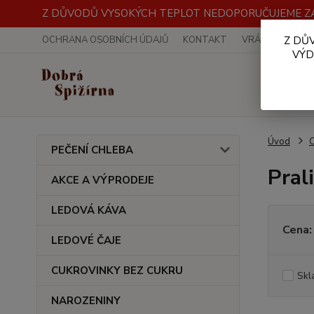
Z DŮVODŮ VYSOKÝCH TEPLOT NEDOPORUČUJEME ZA
OCHRANA OSOBNÍCH ÚDAJŮ
KONTAKT
VRÁCENÍ ZBOŽÍ
Z DŮ
VÝD
Úvod
PEČENÍ CHLEBA
Pral
AKCE A VÝPRODEJE
LEDOVÁ KÁVA
Cena:
LEDOVÉ ČAJE
CUKROVINKY BEZ CUKRU
Skl
NAROZENINY