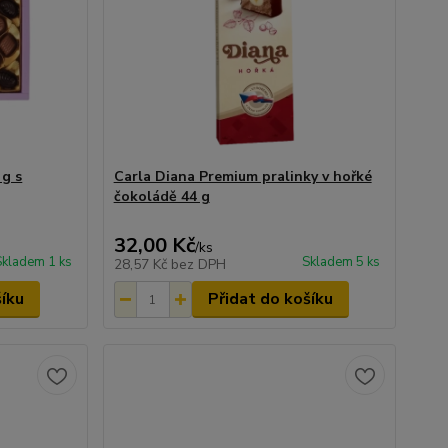
 g s
Carla Diana Premium pralinky v hořké
čokoládě 44 g
32,00 Kč
/
ks
Skladem 1 ks
Skladem 5 ks
28,57 Kč
bez DPH
šíku
Přidat do košíku