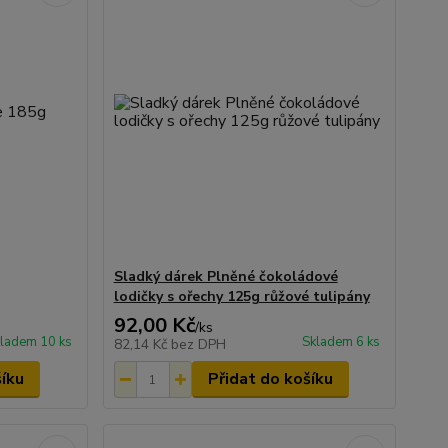
Sladký dárek Plněné čokoládové
lodičky s ořechy 125g růžové tulipány
92,00 Kč
/
ks
ladem 10 ks
Skladem 6 ks
82,14 Kč
bez DPH
šíku
Přidat do košíku