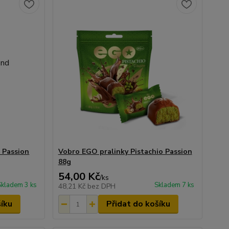
 Passion
Vobro EGO pralinky Pistachio Passion
88g
54,00 Kč
/
ks
Skladem 3 ks
Skladem 7 ks
48,21 Kč
bez DPH
šíku
Přidat do košíku