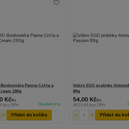
Bonboniéra Panna Cotta a
Vobro EGO pralinky Almond
Cream 290g
89g
0 Kč
54,00 Kč
/
ks
/
ks
Skladem 6 ks
Kč
bez DPH
48,21 Kč
bez DPH
Přidat do košíku
Přidat do ko