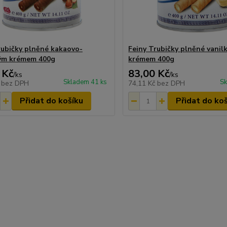
rubičky plněné kakaovo-
Feiny Trubičky plněné vani
ým krémem 400g
krémem 400g
 Kč
83,00 Kč
/
ks
/
ks
Skladem 41 ks
Sk
č
bez DPH
74,11 Kč
bez DPH
Přidat do košíku
Přidat do ko