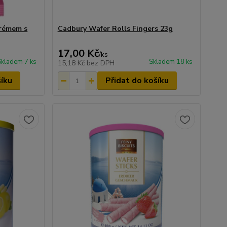
krémem s
Cadbury Wafer Rolls Fingers 23g
17,00 Kč
/
ks
Skladem 7 ks
Skladem 18 ks
15,18 Kč
bez DPH
šíku
Přidat do košíku