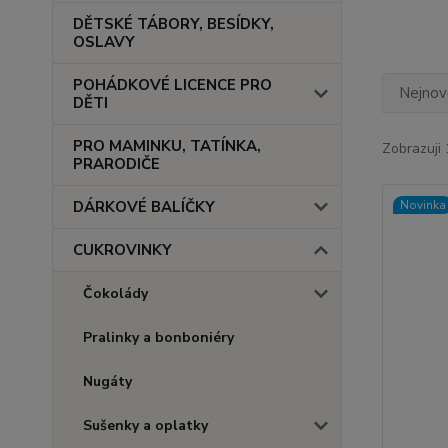
DĚTSKÉ TÁBORY, BESÍDKY,
OSLAVY
POHÁDKOVÉ LICENCE PRO
Nejnově
DĚTI
PRO MAMINKU, TATÍNKA,
Zobrazuji 
PRARODIČE
DÁRKOVÉ BALÍČKY
Novinka
CUKROVINKY
Čokolády
Pralinky a bonboniéry
Nugáty
Sušenky a oplatky