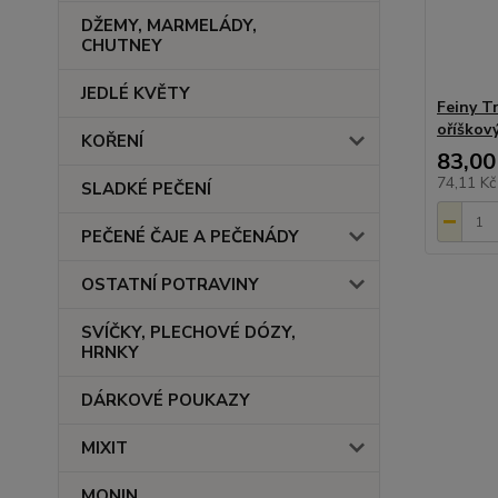
DŽEMY, MARMELÁDY,
CHUTNEY
JEDLÉ KVĚTY
Feiny T
oříškov
KOŘENÍ
83,00
74,11 K
SLADKÉ PEČENÍ
PEČENÉ ČAJE A PEČENÁDY
OSTATNÍ POTRAVINY
SVÍČKY, PLECHOVÉ DÓZY,
HRNKY
DÁRKOVÉ POUKAZY
MIXIT
MONIN