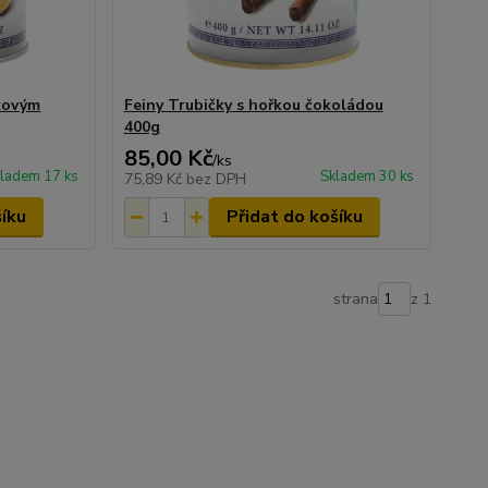
lkovým
Feiny Trubičky s hořkou čokoládou
400g
85,00 Kč
/
ks
ladem 17 ks
Skladem 30 ks
75,89 Kč
bez DPH
šíku
Přidat do košíku
strana
z 1