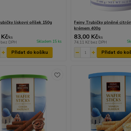
ubičky lískový oříšek 150g
Feiny Trubičky plněné citr
krémem 400g
 Kč
83,00 Kč
/
ks
/
ks
Skladem 15 ks
Sk
č
bez DPH
74,11 Kč
bez DPH
Přidat do košíku
Přidat do ko