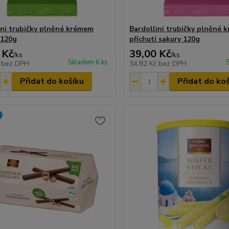
ini trubičky plněné krémem
Bardollini trubičky plněné 
 120g
příchutí sakury 120g
 Kč
39,00 Kč
/
ks
/
ks
Skladem 6 ks
č
bez DPH
34,82 Kč
bez DPH
Přidat do košíku
Přidat do ko