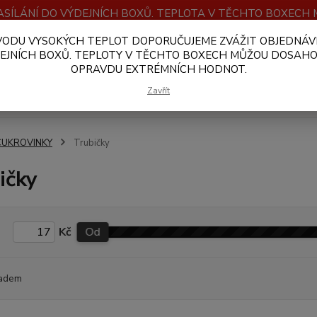
SÍLÁNÍ DO VÝDEJNÍCH BOXŮ. TEPLOTA V TĚCHTO BOXEC
VODU VYSOKÝCH TEPLOT DOPORUČUJEME ZVÁŽIT OBJEDNÁV
OBCHODNÍ PODMÍNKY
PLATBA A DOPRAVA
VELKOOBCHOD
EJNÍCH BOXŮ. TEPLOTY V TĚCHTO BOXECH MŮŽOU DOSAH
OPRAVDU EXTRÉMNÍCH HODNOT.
Hledat
Zavřít
CUKROVINKY
Trubičky
ičky
Kč
Od
adem