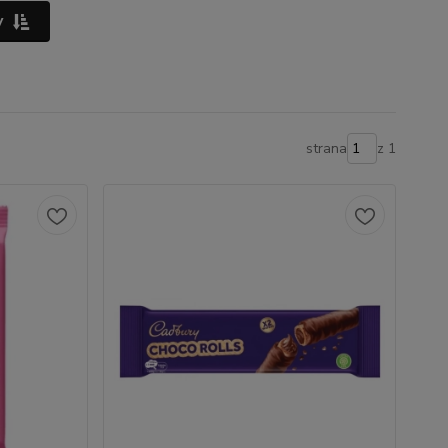
y
strana
z 1