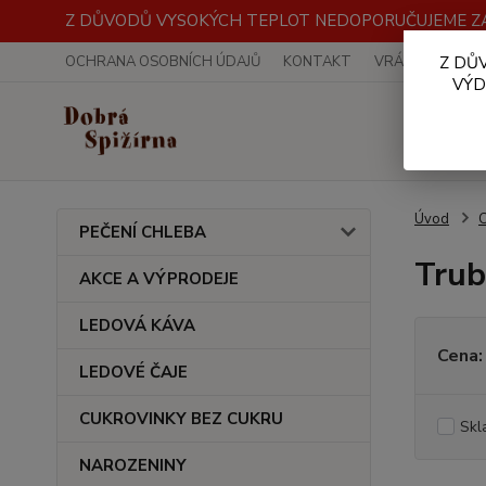
Z DŮVODŮ VYSOKÝCH TEPLOT NEDOPORUČUJEME ZA
OCHRANA OSOBNÍCH ÚDAJŮ
KONTAKT
VRÁCENÍ ZBOŽÍ
Z DŮ
VÝD
Úvod
PEČENÍ CHLEBA
Trub
AKCE A VÝPRODEJE
LEDOVÁ KÁVA
Cena:
LEDOVÉ ČAJE
CUKROVINKY BEZ CUKRU
Skl
NAROZENINY