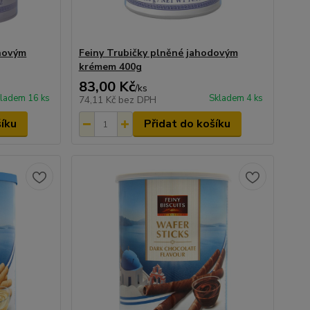
ónovým
Feiny Trubičky plněné jahodovým
krémem 400g
83,00 Kč
/
ks
ladem 16 ks
Skladem 4 ks
74,11 Kč
bez DPH
šíku
Přidat do košíku