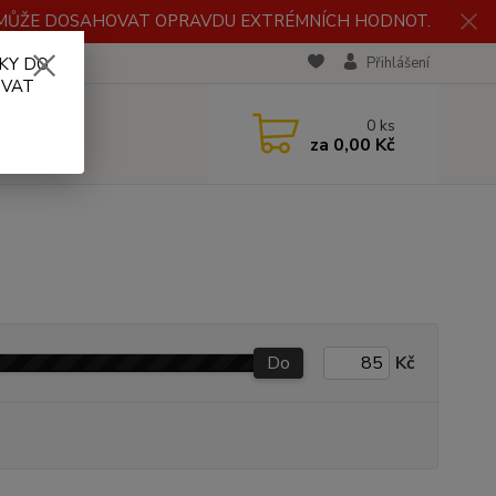
H MŮŽE DOSAHOVAT OPRAVDU EXTRÉMNÍCH HODNOT.
KY DO
RECENZE
Přihlášení
OVAT
0
ks
za
0,00 Kč
Do
Kč