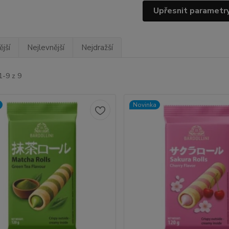
Upřesnit parametr
jší
Nejlevnější
Nejdražší
1-9 z 9
Novinka