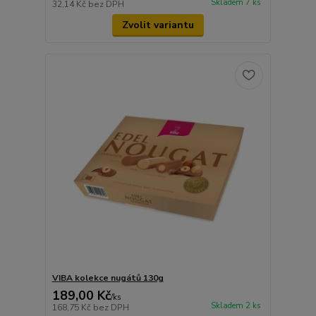
Skladem 7 ks
32,14 Kč
bez DPH
Zvolit variantu
VIBA kolekce nugátů 130g
189,00 Kč
/
ks
Skladem 2 ks
168,75 Kč
bez DPH