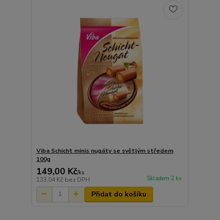
Viba Schicht minis nugáty se světlým středem
100g
149,00 Kč
/
ks
Skladem 2 ks
133,04 Kč
bez DPH
Přidat do košíku