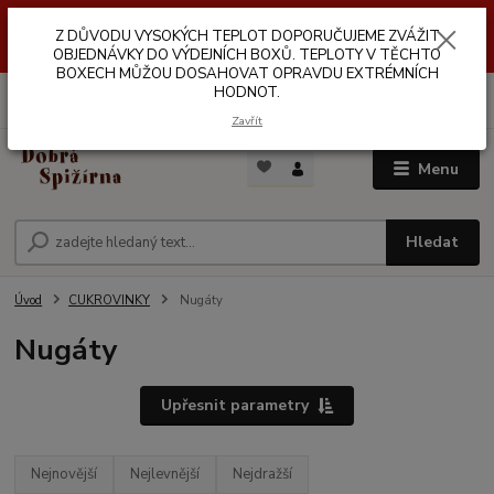
Z DŮVODŮ VYSOKÝCH TEPLOT NEDOPORUČUJEME ZASÍLÁNÍ DO
Z DŮVODU VYSOKÝCH TEPLOT DOPORUČUJEME ZVÁŽIT
VÝDEJNÍCH BOXŮ. TEPLOTA V TĚCHTO BOXECH MŮŽE DOSAHOVAT
OPRAVDU EXTRÉMNÍCH HODNOT.
OBJEDNÁVKY DO VÝDEJNÍCH BOXŮ. TEPLOTY V TĚCHTO
BOXECH MŮŽOU DOSAHOVAT OPRAVDU EXTRÉMNÍCH
HODNOT.
0
ks
za
0,00 Kč
Zavřít
Menu
Hledat
Úvod
CUKROVINKY
Nugáty
Nugáty
Upřesnit parametry
Nejnovější
Nejlevnější
Nejdražší