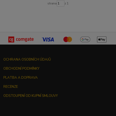
strana
z 1
OCHRANA OSOBNÍCH ÚDAJŮ
OBCHODNÍ PODMÍNKY
PLATBA A DOPRAVA
RECENZE
ODSTOUPENÍ OD KUPNÍ SMLOUVY