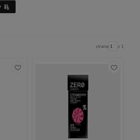
y
strana
z 1