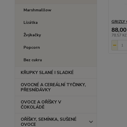
Marshmalllow
GRIZLY G
Lízátka
88,00
Žvýkačky
78,57 K
Popcorn
Bez cukru
KŘUPKY SLANÉ I SLADKÉ
OVOCNÉ A CEREÁLNÍ TYČINKY,
PŘESNÍDÁVKY
OVOCE A OŘÍŠKY V
ČOKOLÁDĚ
OŘÍŠKY, SEMÍNKA, SUŠENÉ
OVOCE