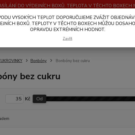
SÍLÁNÍ DO VÝDEJNÍCH BOXŮ. TEPLOTA V TĚCHTO BOXEC
VODU VYSOKÝCH TEPLOT DOPORUČUJEME ZVÁŽIT OBJEDNÁV
OBCHODNÍ PODMÍNKY
PLATBA A DOPRAVA
VELKOOBCHOD
EJNÍCH BOXŮ. TEPLOTY V TĚCHTO BOXECH MŮŽOU DOSAH
OPRAVDU EXTRÉMNÍCH HODNOT.
Hledat
Zavřít
CUKROVINKY
Bonbóny
Bonbóny bez cukru
óny bez cukru
Kč
Od
adem