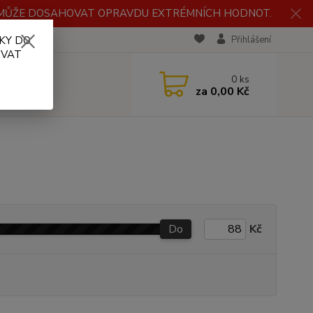
H MŮŽE DOSAHOVAT OPRAVDU EXTRÉMNÍCH HODNOT.
KY DO
RECENZE
Přihlášení
OVAT
0
ks
za
0,00 Kč
Do
Kč