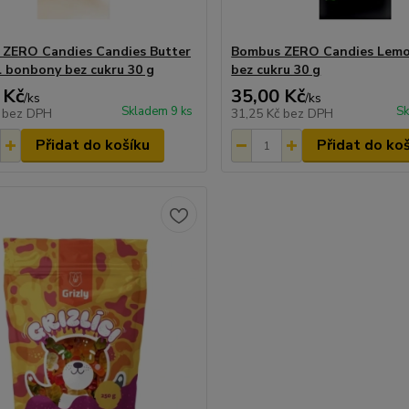
ZERO Candies Candies Butter
Bombus ZERO Candies Lem
 bonbony bez cukru 30 g
bez cukru 30 g
 Kč
35,00 Kč
/
ks
/
ks
Skladem 9 ks
Sk
č
bez DPH
31,25 Kč
bez DPH
Přidat do košíku
Přidat do ko