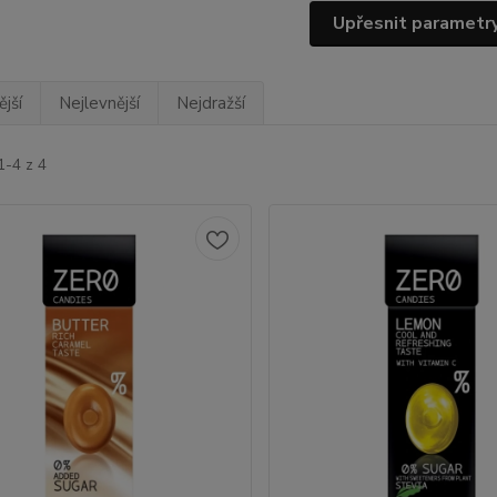
Upřesnit parametr
jší
Nejlevnější
Nejdražší
1-4 z 4