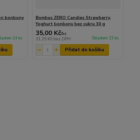
on bonbony
Bombus ZERO Candies Strawberry,
Yoghurt bonbony bez cukru 30 g
35,00 Kč
/
ks
ladem 24 ks
Skladem 23 ks
31,25 Kč
bez DPH
šíku
Přidat do košíku