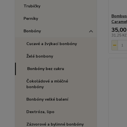
Trubičky
Bombus 
Perníky
Caramel
35,00
Bonbóny
31,25 K
Cucavé a žvýkací bonbóny
Želé bonbony
Bonbóny bez cukru
Čokoládové a mléčné
bonbóny
Bonbóny velké balení
Dextróza, lipo
Zázvorové a bylinné bonbóny