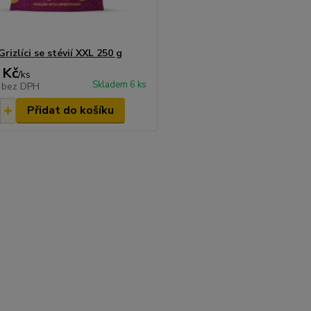
rizlíci se stévií XXL 250 g
 Kč
/
ks
Skladem 6 ks
č
bez DPH
Přidat do košíku