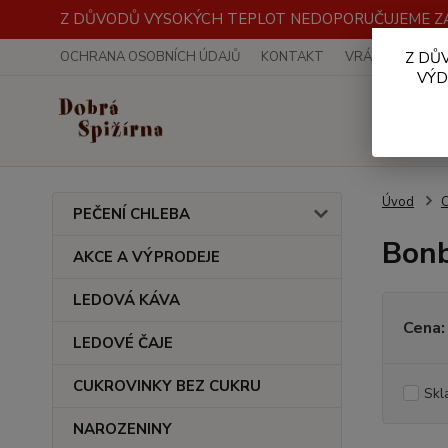
Z DŮVODŮ VYSOKÝCH TEPLOT NEDOPORUČUJEME ZA
OCHRANA OSOBNÍCH ÚDAJŮ
KONTAKT
VRÁCENÍ ZBOŽÍ
Z DŮ
VÝD
Úvod
PEČENÍ CHLEBA
Bonb
AKCE A VÝPRODEJE
LEDOVÁ KÁVA
Cena:
LEDOVÉ ČAJE
CUKROVINKY BEZ CUKRU
Skl
NAROZENINY