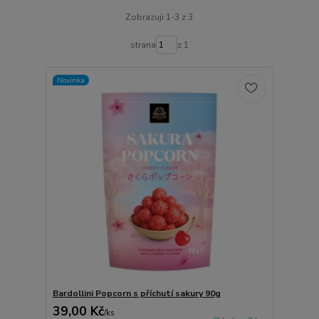
Zobrazuji 1-3 z 3
strana
z 1
Novinka
Bardollini Popcorn s příchutí sakury 90g
39,00 Kč
/
ks