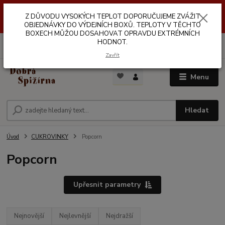
Z DŮVODŮ VYSOKÝCH TEPLOT NEDOPORUČUJEME ZASÍLÁNÍ DO
Z DŮVODU VYSOKÝCH TEPLOT DOPORUČUJEME ZVÁŽIT
VÝDEJNÍCH BOXŮ. TEPLOTA V TĚCHTO BOXECH MŮŽE DOSAHOVAT
OPRAVDU EXTRÉMNÍCH HODNOT.
OBJEDNÁVKY DO VÝDEJNÍCH BOXŮ. TEPLOTY V TĚCHTO
BOXECH MŮŽOU DOSAHOVAT OPRAVDU EXTRÉMNÍCH
HODNOT.
0
ks
za
0,00 Kč
Zavřít
Menu
Hledat
Úvod
CUKROVINKY
Popcorn
Popcorn
Upřesnit parametry
Nejnovější
Nejlevnější
Nejdražší