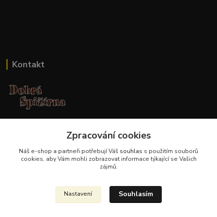
Kontakt
Jana Malá
+420 737 551 994
Zpracování cookies
po - pá 9.00 -17.00 hod
Náš e-shop a partneři potřebují Váš
souhlas
s použitím souborů
cookies, aby Vám mohli zobrazovat informace týkající se Vašich
obchod@dobraspizirna.cz
zájmů.
Souhlasím
Nastavení