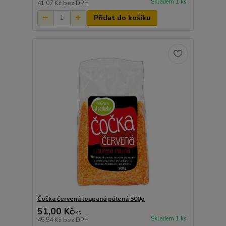
Skladem 1 ks
41,07 Kč
bez DPH
Přidat do košíku
Čočka červená loupaná půlená 500g
51,00 Kč
/
ks
Skladem 1 ks
45,54 Kč
bez DPH