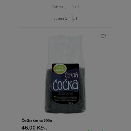
Zobrazuji 1-3 z 3
strana
z 1
Čočka černá 300g
46,00 Kč
/
ks