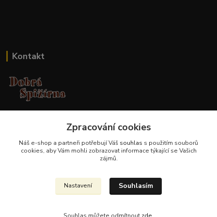
Kontakt
Jana Malá
+420 737 551 994
Zpracování cookies
po - pá 9.00 -17.00 hod
Náš e-shop a partneři potřebují Váš
souhlas
s použitím souborů
cookies, aby Vám mohli zobrazovat informace týkající se Vašich
obchod@dobraspizirna.cz
zájmů.
Souhlasím
Nastavení
Souhlas můžete odmítnout
zde
.