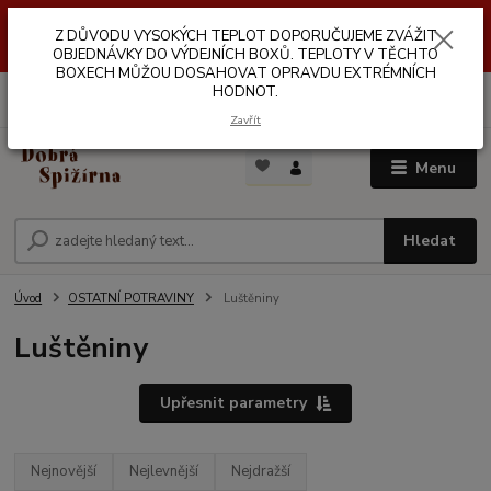
Z DŮVODŮ VYSOKÝCH TEPLOT NEDOPORUČUJEME ZASÍLÁNÍ DO
Z DŮVODU VYSOKÝCH TEPLOT DOPORUČUJEME ZVÁŽIT
VÝDEJNÍCH BOXŮ. TEPLOTA V TĚCHTO BOXECH MŮŽE DOSAHOVAT
OPRAVDU EXTRÉMNÍCH HODNOT.
OBJEDNÁVKY DO VÝDEJNÍCH BOXŮ. TEPLOTY V TĚCHTO
BOXECH MŮŽOU DOSAHOVAT OPRAVDU EXTRÉMNÍCH
HODNOT.
0
ks
za
0,00 Kč
Zavřít
Menu
Hledat
Úvod
OSTATNÍ POTRAVINY
Luštěniny
Luštěniny
Upřesnit parametry
Nejnovější
Nejlevnější
Nejdražší