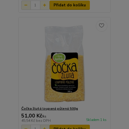
Přidat do košíku
Čočka žlutá loupaná půlená 500g
51,00 Kč
/
ks
Skladem 1 ks
45,54 Kč
bez DPH