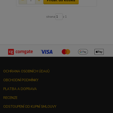
Přidat do košíku
strana
z 1
OCHRANA OSOBNÍCH ÚDAJŮ
OBCHODNÍ PODMÍNKY
PLATBA A DOPRAVA
RECENZE
ODSTOUPENÍ OD KUPNÍ SMLOUVY