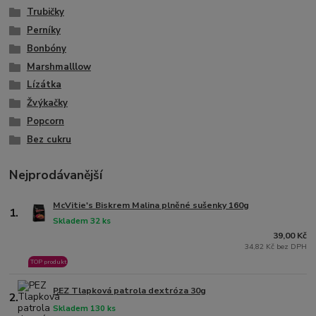
Trubičky
Perníky
Bonbóny
Marshmalllow
Lízátka
Žvýkačky
Popcorn
Bez cukru
Nejprodávanější
McVitie's Biskrem Malina plněné sušenky 160g
1.
Skladem 32 ks
39,00 Kč
34,82 Kč bez DPH
TOP produkt
PEZ Tlapková patrola dextróza 30g
2.
Skladem 130 ks