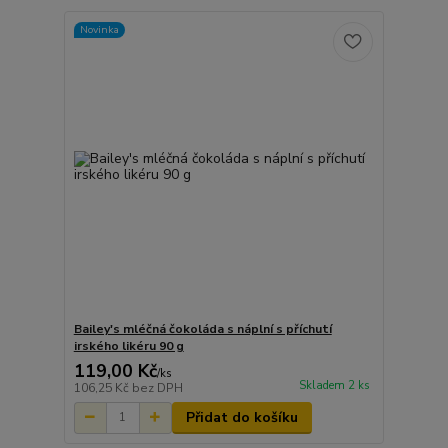
Novinka
Bailey's mléčná čokoláda s náplní s příchutí
irského likéru 90 g
119,00 Kč
/
ks
Skladem 2 ks
106,25 Kč
bez DPH
Přidat do košíku