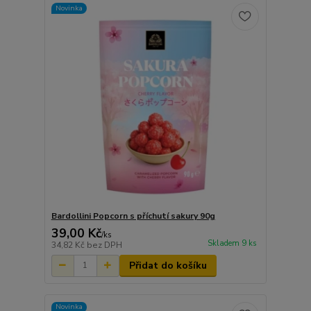
Novinka
Bardollini Popcorn s příchutí sakury 90g
39,00 Kč
/
ks
Skladem 9 ks
34,82 Kč
bez DPH
Přidat do košíku
Novinka