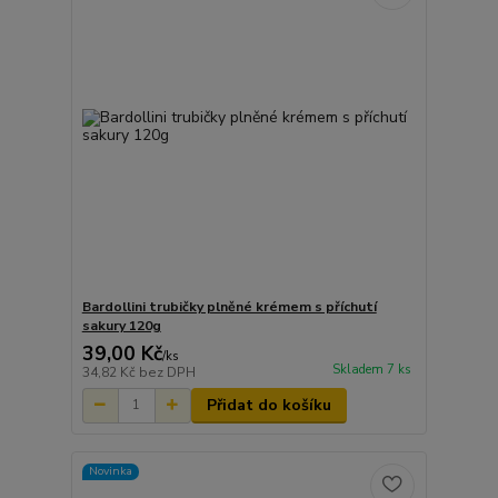
Bardollini trubičky plněné krémem s příchutí
sakury 120g
39,00 Kč
/
ks
Skladem 7 ks
34,82 Kč
bez DPH
Přidat do košíku
Novinka