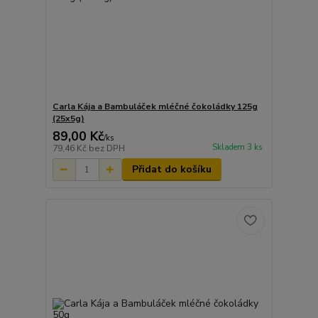
Carla Kája a Bambuláček mléčné čokoládky 125g
(25x5g)
89,00 Kč
/
ks
Skladem 3 ks
79,46 Kč
bez DPH
Přidat do košíku