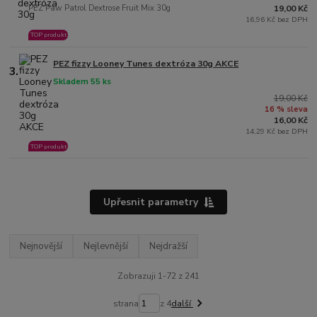
PEZ Paw Patrol Dextrose Fruit Mix 30g
19,00 Kč
16,96 Kč bez DPH
TOP produkt
PEZ fizzy Looney Tunes dextróza 30g AKCE
3.
Skladem 55 ks
19,00 Kč
16 % sleva
16,00 Kč
14,29 Kč bez DPH
TOP produkt
Upřesnit parametry
Nejnovější
Nejlevnější
Nejdražší
Zobrazuji 1-72 z 241
strana
z 4
další