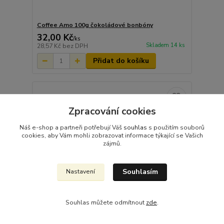
Coffee Amo 100g čokoládové bonbóny
32,00 Kč
/
ks
Skladem 14 ks
28,57 Kč
bez DPH
Přidat do košíku
Zpracování cookies
Náš e-shop a partneři potřebují Váš
souhlas
s použitím souborů
cookies, aby Vám mohli zobrazovat informace týkající se Vašich
zájmů.
Souhlasím
Nastavení
Souhlas můžete odmítnout
zde
.