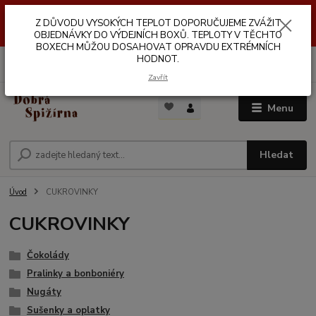
Z DŮVODŮ VYSOKÝCH TEPLOT NEDOPORUČUJEME ZASÍLÁNÍ DO
Z DŮVODU VYSOKÝCH TEPLOT DOPORUČUJEME ZVÁŽIT
VÝDEJNÍCH BOXŮ. TEPLOTA V TĚCHTO BOXECH MŮŽE DOSAHOVAT
OPRAVDU EXTRÉMNÍCH HODNOT.
OBJEDNÁVKY DO VÝDEJNÍCH BOXŮ. TEPLOTY V TĚCHTO
BOXECH MŮŽOU DOSAHOVAT OPRAVDU EXTRÉMNÍCH
HODNOT.
0
ks
za
0,00 Kč
Zavřít
Menu
Hledat
Úvod
CUKROVINKY
CUKROVINKY
Čokolády
Pralinky a bonboniéry
Nugáty
Sušenky a oplatky