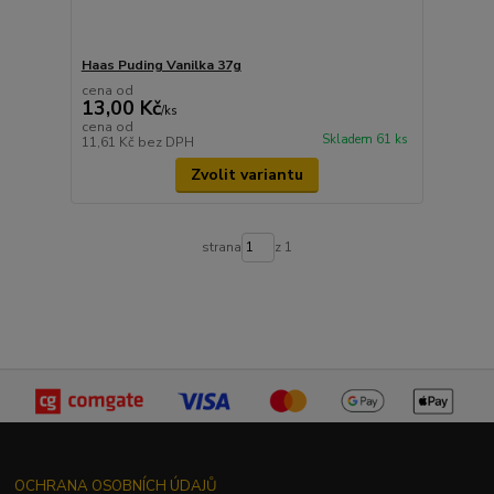
Haas Puding Vanilka 37g
cena od
13,00 Kč
/
ks
cena od
Skladem 61 ks
11,61 Kč
bez DPH
Zvolit variantu
strana
z 1
OCHRANA OSOBNÍCH ÚDAJŮ