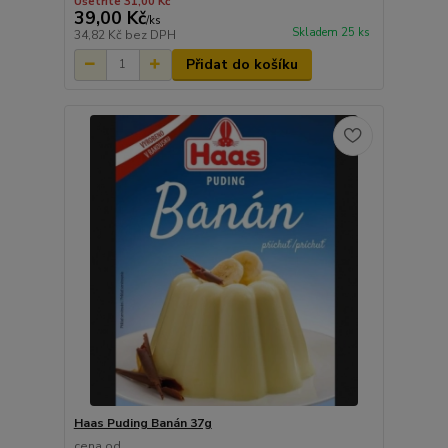
Ušetříte 31,00 Kč
39,00 Kč
/
ks
Skladem 25 ks
34,82 Kč
bez DPH
Přidat do košíku
Haas Puding Banán 37g
cena od