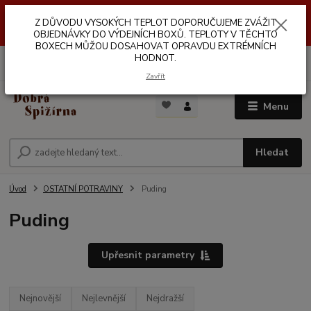
Z DŮVODŮ VYSOKÝCH TEPLOT NEDOPORUČUJEME ZASÍLÁNÍ DO
Z DŮVODU VYSOKÝCH TEPLOT DOPORUČUJEME ZVÁŽIT
VÝDEJNÍCH BOXŮ. TEPLOTA V TĚCHTO BOXECH MŮŽE DOSAHOVAT
OPRAVDU EXTRÉMNÍCH HODNOT.
OBJEDNÁVKY DO VÝDEJNÍCH BOXŮ. TEPLOTY V TĚCHTO
BOXECH MŮŽOU DOSAHOVAT OPRAVDU EXTRÉMNÍCH
HODNOT.
0
ks
za
0,00 Kč
Zavřít
Menu
Hledat
Úvod
OSTATNÍ POTRAVINY
Puding
Puding
Upřesnit parametry
Nejnovější
Nejlevnější
Nejdražší