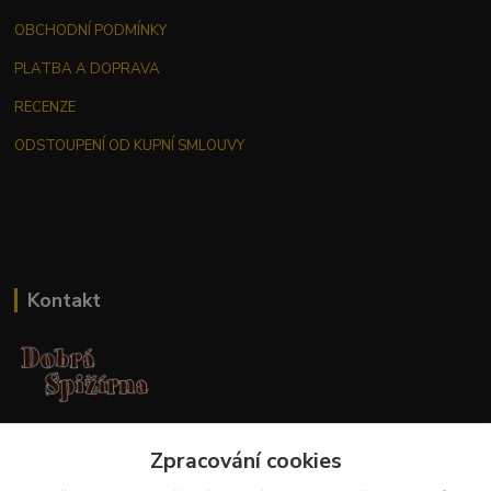
OBCHODNÍ PODMÍNKY
PLATBA A DOPRAVA
RECENZE
ODSTOUPENÍ OD KUPNÍ SMLOUVY
Kontakt
Jana Malá
Zpracování cookies
+420 737 551 994
po - pá 9.00 -17.00 hod