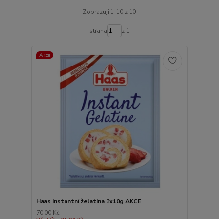
Zobrazuji 1-10 z 10
strana
z 1
Akce
Haas Instantní želatina 3x10g AKCE
70,00 Kč