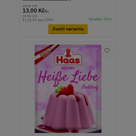
cena od
13,00 Kč
/
ks
cena od
Skladem 29 ks
11,61 Kč
bez DPH
Zvolit variantu