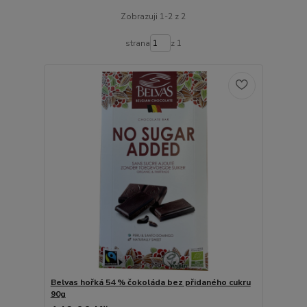
Zobrazuji 1-2 z 2
strana
z 1
Belvas hořká 54 % čokoláda bez přidaného cukru
90g