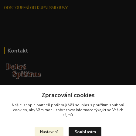
ODSTOUPENÍ OD KUPNÍ SMLOUVY
Kontakt
Jana Malá
Zpracování cookies
+420 737 551 994
po - pá 9.00 -17.00 hod
Náš e-shop a partneři potřebují Váš
souhlas
s použitím souborů
cookies, aby Vám mohli zobrazovat informace týkající se Vašich
obchod@dobraspizirna.cz
zájmů.
Souhlasím
Nastavení