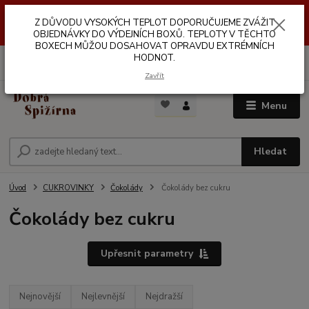
Z DŮVODŮ VYSOKÝCH TEPLOT NEDOPORUČUJEME ZASÍLÁNÍ DO
Z DŮVODU VYSOKÝCH TEPLOT DOPORUČUJEME ZVÁŽIT
VÝDEJNÍCH BOXŮ. TEPLOTA V TĚCHTO BOXECH MŮŽE DOSAHOVAT
OPRAVDU EXTRÉMNÍCH HODNOT.
OBJEDNÁVKY DO VÝDEJNÍCH BOXŮ. TEPLOTY V TĚCHTO
BOXECH MŮŽOU DOSAHOVAT OPRAVDU EXTRÉMNÍCH
HODNOT.
0
ks
za
0,00 Kč
Zavřít
Menu
Hledat
Úvod
CUKROVINKY
Čokolády
Čokolády bez cukru
Čokolády bez cukru
Upřesnit parametry
Nejnovější
Nejlevnější
Nejdražší