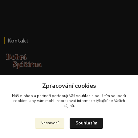
Kontakt
Jana Malá
+420 737 551 994
Zpracování cookies
po - pá 9.00 -17.00 hod
Náš e-shop a partneři potřebují Váš
souhlas
s použitím souborů
cookies, aby Vám mohli zobrazovat informace týkající se Vašich
obchod@dobraspizirna.cz
zájmů.
Souhlasím
Nastavení