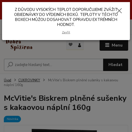
Z DŮVODŮ VYSOKÝCH TEPLOT NEDOPORUČUJEME ZASÍLÁNÍ DO
Z DŮVODU VYSOKÝCH TEPLOT DOPORUČUJEME ZVÁŽIT
VÝDEJNÍCH BOXŮ. TEPLOTA V TĚCHTO BOXECH MŮŽE DOSAHOVAT
OPRAVDU EXTRÉMNÍCH HODNOT.
OBJEDNÁVKY DO VÝDEJNÍCH BOXŮ. TEPLOTY V TĚCHTO
BOXECH MŮŽOU DOSAHOVAT OPRAVDU EXTRÉMNÍCH
HODNOT.
0
ks
za
0,00 Kč
Zavřít
Menu
Hledat
Úvod
CUKROVINKY
McVitie's Biskrem plněné sušenky s kakaovou
náplní 160g
McVitie's Biskrem plněné sušenky
s kakaovou náplní 160g
Novinka