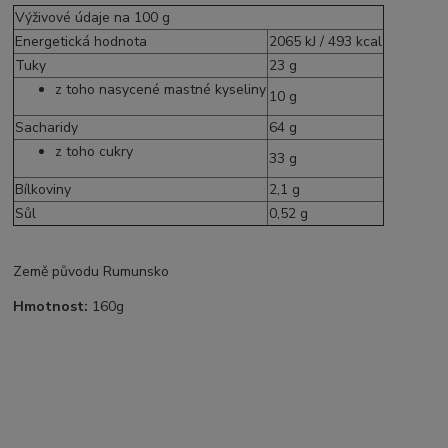
Výživové údaje na 100 g
Energetická hodnota
2065 kJ / 493 kcal
Tuky
23 g
z toho nasycené mastné kyseliny
10 g
Sacharidy
64 g
z toho cukry
33 g
Bílkoviny
2,1 g
Sůl
0,52 g
Země původu Rumunsko
Hmotnost:
160g