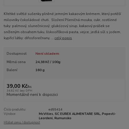
Křehké světlé sušenky plněné jemným kakaovým krémem, který potěší
milovníky čokoládové chuti. Složení Pšeničná mouka, cukr, rostlinné
tuky: palmový, slunečnicový; glukózový sirup, kakaový prášek se
sníženým obsahem tuku, lískooříšková pasta, vejce, jedlá sůl s jodem,
kypřící látky: difosforečnany, ...
celý popis
Dostupnost
Není skladem
Měrná cena
24,38 Kč / 100g
Balení
160 g
39,00 Kč
/
ks
34,82 Kč
bez DPH
Momentálně není k dispozici
Číslo produktu:
ed55414
Výrobce:
McVities, SC EUREX ALIMENTARE SRL, Popesti-
Leordeni, Rumunsko
Hlídat cenu / dostupnost