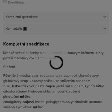
Do oblíbených
Kompletní specifikace
Komentáře
0
Kompletní specifikace
Křehké světlé sušenky plněné jemným kakaovým krémem, který
potěší milovníky čokoládové chuti.
Složení
Pšeničná
mouka, cukr, rostlinné tuky: palmový, slunečnicový;
glukózový sirup, kakaový prášek se sníženým obsahem
tuku,
lískooříšková
pasta,
vejce
, jedlá sůl s jodem, kypřící látky:
difosforečnany, hydrogenuhličitan sodný; sušené
plnotučné
mléko
,
emulgátory:
sójový
lecitin, polyglycerolpolyricinoleát; aromata,
sušená syrovátka:
mléko
.