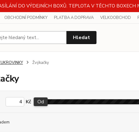
SÍLÁNÍ DO VÝDEJNÍCH BOXŮ. TEPLOTA V TĚCHTO BOXEC
VODU VYSOKÝCH TEPLOT DOPORUČUJEME ZVÁŽIT OBJEDNÁV
OBCHODNÍ PODMÍNKY
PLATBA A DOPRAVA
VELKOOBCHOD
EJNÍCH BOXŮ. TEPLOTY V TĚCHTO BOXECH MŮŽOU DOSAH
OPRAVDU EXTRÉMNÍCH HODNOT.
Hledat
Zavřít
CUKROVINKY
Žvýkačky
ačky
Kč
Od
adem