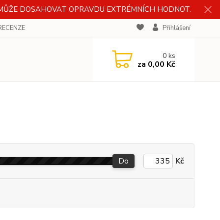
H MŮŽE DOSAHOVAT OPRAVDU EXTRÉMNÍCH HODNOT.
KY DO
RECENZE
Přihlášení
OVAT
0
ks
za
0,00 Kč
Do
Kč