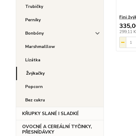
Trubičky
Fini žv
Perníky
335,0
299,11 
Bonbóny
Marshmalllow
Lízátka
Žvýkačky
Popcorn
Bez cukru
KŘUPKY SLANÉ I SLADKÉ
OVOCNÉ A CEREÁLNÍ TYČINKY,
PŘESNÍDÁVKY