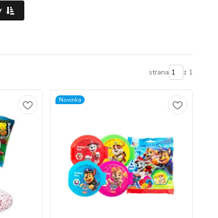
y
strana
z 1
Novinka