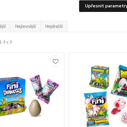
Upřesnit parametr
jší
Nejlevnější
Nejdražší
1-3 z 3