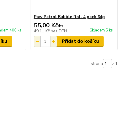
Paw Patrol Bubble Roll 4 pack 64g
55,00 Kč
/
ks
adem 400 ks
Skladem 5 ks
49,11 Kč
bez DPH
šíku
Přidat do košíku
strana
z 1