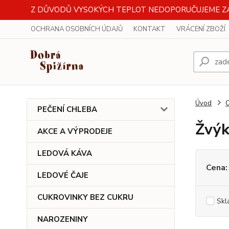
Z DŮVODŮ VYSOKÝCH TEPLOT NEDOPORUČUJEME ZA
OCHRANA OSOBNÍCH ÚDAJŮ
KONTAKT
VRÁCENÍ ZBOŽÍ
Z DŮ
VÝD
Úvod
PEČENÍ CHLEBA
Žvýk
AKCE A VÝPRODEJE
LEDOVÁ KÁVA
Cena:
LEDOVÉ ČAJE
CUKROVINKY BEZ CUKRU
Skl
NAROZENINY