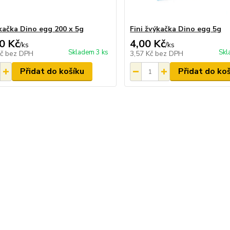
ýkačka Dino egg 200 x 5g
Fini žvýkačka Dino egg 5g
0 Kč
4,00 Kč
/
ks
/
ks
Skladem 3 ks
Skl
Kč
bez DPH
3,57 Kč
bez DPH
Přidat do košíku
Přidat do ko