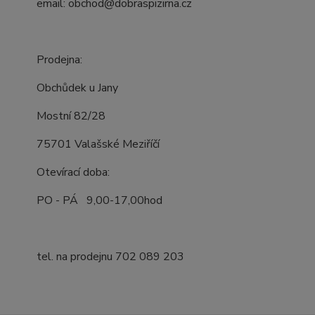
email: obchod@dobraspizirna.cz
Prodejna:
Obchůdek u Jany
Mostní 82/28
75701 Valašské Meziříčí
Otevírací doba:
PO - PÁ 9,00-17,00hod
tel. na prodejnu 702 089 203