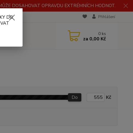
H MŮŽE DOSAHOVAT OPRAVDU EXTRÉMNÍCH HODNOT.
KY DO
RECENZE
Přihlášení
OVAT
0
ks
za
0,00 Kč
Do
Kč