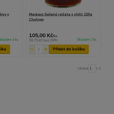
ivy v
Mackays Sušená rajčata s chilli 225g
Chutney
105,00 Kč
/
ks
Skladem 4 ks
Skladem 2 ks
93,75 Kč
bez DPH
šíku
Přidat do košíku
strana
z 1