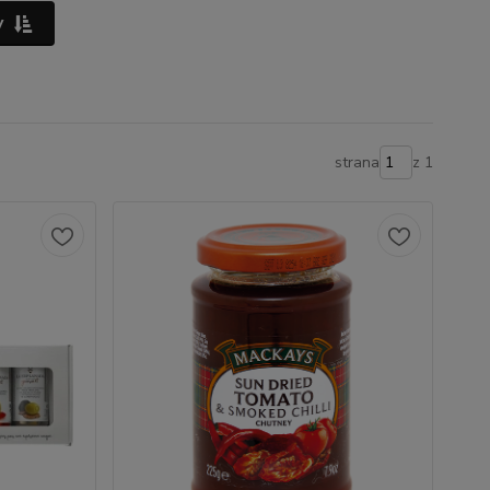
y
strana
z 1