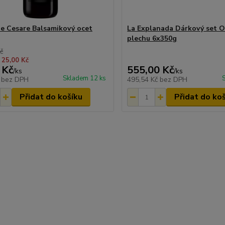
e Cesare Balsamikový ocet
La Explanada Dárkový set Ol
plechu 6x350g
č
 25,00 Kč
 Kč
555,00 Kč
/
ks
/
ks
Skladem 12 ks
č
bez DPH
495,54 Kč
bez DPH
Přidat do košíku
Přidat do ko