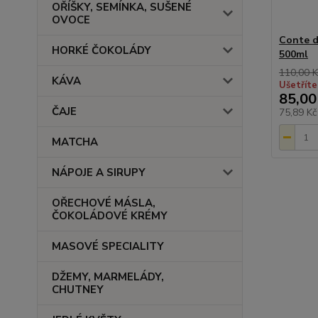
OŘÍŠKY, SEMÍNKA, SUŠENÉ
OVOCE
Conte d
HORKÉ ČOKOLÁDY
500ml
110,00 K
KÁVA
Ušetříte
85,00
ČAJE
75,89 K
MATCHA
NÁPOJE A SIRUPY
OŘECHOVÉ MÁSLA,
ČOKOLÁDOVÉ KRÉMY
MASOVÉ SPECIALITY
DŽEMY, MARMELÁDY,
CHUTNEY