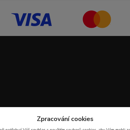
Zpracování cookies
eři potřebují Váš
souhlas
s použitím souborů cookies, aby Vám mohli z