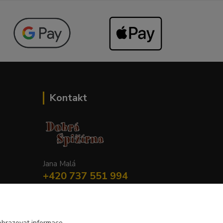
Kontakt
Jana Malá
+420 737 551 994
po - pá 9.00 -17.00 hod
obchod@dobraspizirna.cz
obrazovat informace