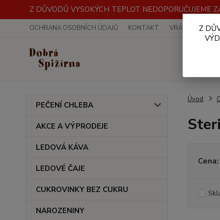
Z DŮVODŮ VYSOKÝCH TEPLOT NEDOPORUČUJEME ZA
OCHRANA OSOBNÍCH ÚDAJŮ
KONTAKT
VRÁCENÍ ZBOŽÍ
Z DŮ
VÝD
Úvod
PEČENÍ CHLEBA
Ster
AKCE A VÝPRODEJE
LEDOVÁ KÁVA
Cena:
LEDOVÉ ČAJE
CUKROVINKY BEZ CUKRU
Skl
NAROZENINY