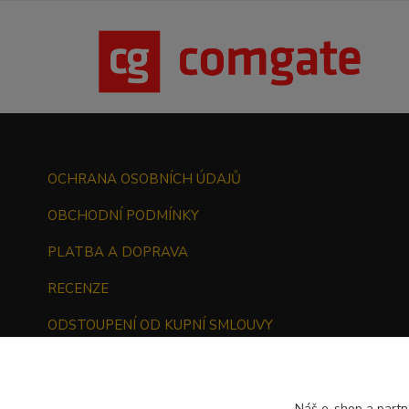
OCHRANA OSOBNÍCH ÚDAJŮ
OBCHODNÍ PODMÍNKY
PLATBA A DOPRAVA
RECENZE
ODSTOUPENÍ OD KUPNÍ SMLOUVY
Náš e-shop a partn