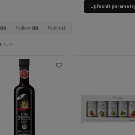
Upřesnit parametr
jší
Nejlevnější
Nejdražší
1-3 z 3