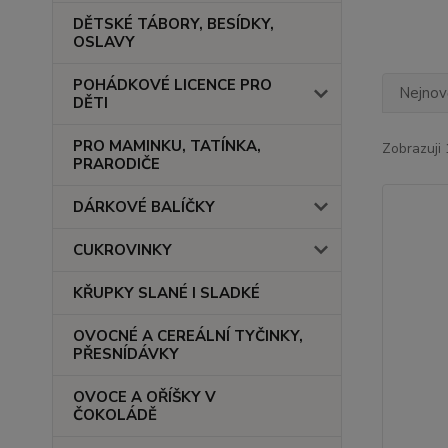
DĚTSKÉ TÁBORY, BESÍDKY,
OSLAVY
POHÁDKOVÉ LICENCE PRO
Nejnově
DĚTI
PRO MAMINKU, TATÍNKA,
Zobrazuji 
PRARODIČE
DÁRKOVÉ BALÍČKY
CUKROVINKY
KŘUPKY SLANÉ I SLADKÉ
OVOCNÉ A CEREÁLNÍ TYČINKY,
PŘESNÍDÁVKY
OVOCE A OŘÍŠKY V
ČOKOLÁDĚ