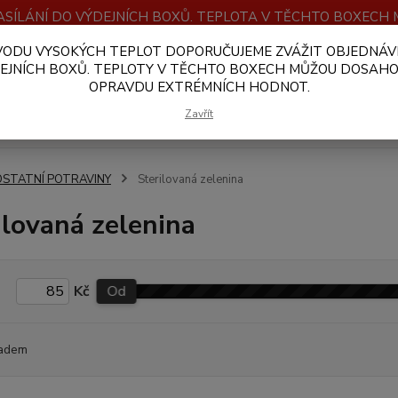
SÍLÁNÍ DO VÝDEJNÍCH BOXŮ. TEPLOTA V TĚCHTO BOXEC
VODU VYSOKÝCH TEPLOT DOPORUČUJEME ZVÁŽIT OBJEDNÁV
OBCHODNÍ PODMÍNKY
PLATBA A DOPRAVA
VELKOOBCHOD
EJNÍCH BOXŮ. TEPLOTY V TĚCHTO BOXECH MŮŽOU DOSAH
OPRAVDU EXTRÉMNÍCH HODNOT.
Hledat
Zavřít
OSTATNÍ POTRAVINY
Sterilovaná zelenina
ilovaná zelenina
Kč
Od
adem