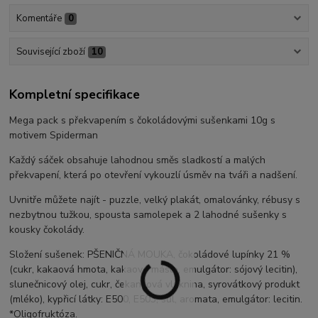
Komentáře
0
Související zboží
10
Kompletní specifikace
Mega pack s překvapením s čokoládovými sušenkami 10g s
motivem Spiderman
Každý sáček obsahuje lahodnou směs sladkostí a malých
překvapení, která po otevření vykouzlí úsměv na tváři a nadšení.
Uvnitře můžete najít - puzzle, velký plakát, omalovánky, rébusy s
nezbytnou tužkou, spousta samolepek a 2 lahodné sušenky s
kousky čokolády.
Složení sušenek: PŠENIČNÁ MOUKA, čokoládové lupínky 21 %
(cukr, kakaová hmota, kakaové máslo, emulgátor: sójový lecitin),
slunečnicový olej, cukr, čekanková vláknina, syrovátkový produkt
(mléko), kypřicí látky: E500, E503; sůl, aromata, emulgátor: lecitin.
*Oligofruktóza.