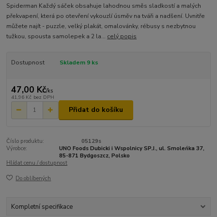
Spiderman Každý sáček obsahuje lahodnou směs sladkostí a malých
překvapení, která po otevření vykouzlí úsměv na tváři a nadšení. Uvnitře
můžete najít - puzzle, velký plakát, omalovánky, rébusy s nezbytnou
tužkou, spousta samolepek a 2 la...
celý popis
Dostupnost
Skladem 9 ks
47,00 Kč
/
ks
41,96 Kč
bez DPH
Přidat do košíku
Číslo produktu:
05129s
Výrobce:
UNO Foods Dubicki i Wspolnicy SP.J., ul. Smoleńka 37,
85-871 Bydgoszcz, Polsko
Hlídat cenu / dostupnost
Do oblíbených
Kompletní specifikace