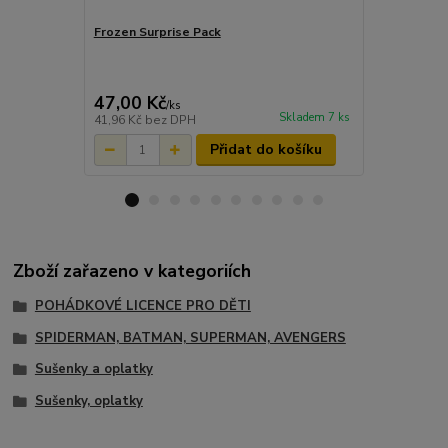
Frozen Surprise Pack
Hrnek Tlapk
bonbóny
169,00 Kč
Ušetříte 30,0
47,00 Kč
139,00 K
/
ks
Skladem 7 ks
41,96 Kč
bez DPH
124,11 Kč
be
Přidat do košíku
Zboží zařazeno v kategoriích
POHÁDKOVÉ LICENCE PRO DĚTI
SPIDERMAN, BATMAN, SUPERMAN, AVENGERS
Sušenky a oplatky
Sušenky, oplatky