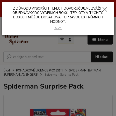
Z DŮVODŮ VYSOKÝCH TEPLOT NEDOPORUČUJEME ZASÍLÁNÍ DO
Z DŮVODU VYSOKÝCH TEPLOT DOPORUČUJEME ZVÁŽIT
VÝDEJNÍCH BOXŮ. TEPLOTA V TĚCHTO BOXECH MŮŽE DOSAHOVAT
OPRAVDU EXTRÉMNÍCH HODNOT.
OBJEDNÁVKY DO VÝDEJNÍCH BOXŮ. TEPLOTY V TĚCHTO
BOXECH MŮŽOU DOSAHOVAT OPRAVDU EXTRÉMNÍCH
HODNOT.
0
ks
za
0,00 Kč
Zavřít
Menu
Hledat
Úvod
POHÁDKOVÉ LICENCE PRO DĚTI
SPIDERMAN, BATMAN,
SUPERMAN, AVENGERS
Spiderman Surprise Pack
Spiderman Surprise Pack