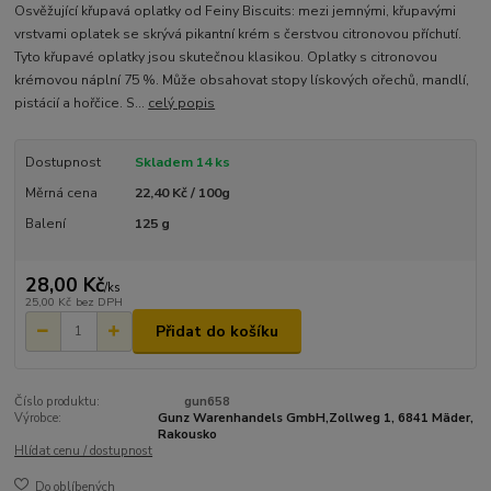
Osvěžující křupavá oplatky od Feiny Biscuits: mezi jemnými, křupavými
vrstvami oplatek se skrývá pikantní krém s čerstvou citronovou příchutí.
Tyto křupavé oplatky jsou skutečnou klasikou. Oplatky s citronovou
krémovou náplní 75 %. Může obsahovat stopy lískových ořechů, mandlí,
pistácií a hořčice. S...
celý popis
Dostupnost
Skladem 14 ks
Měrná cena
22,40 Kč / 100g
Balení
125 g
28,00 Kč
/
ks
25,00 Kč
bez DPH
Přidat do košíku
Číslo produktu:
gun658
Výrobce:
Gunz Warenhandels GmbH,Zollweg 1, 6841 Mäder,
Rakousko
Hlídat cenu / dostupnost
Do oblíbených