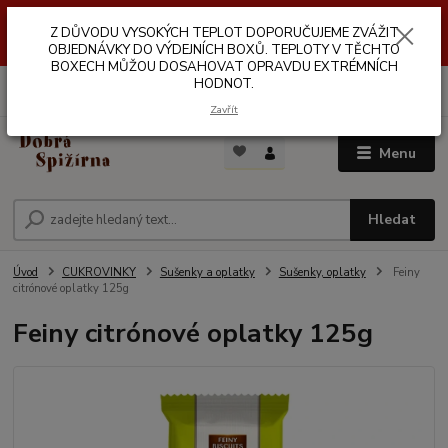
Z DŮVODŮ VYSOKÝCH TEPLOT NEDOPORUČUJEME ZASÍLÁNÍ DO
Z DŮVODU VYSOKÝCH TEPLOT DOPORUČUJEME ZVÁŽIT
VÝDEJNÍCH BOXŮ. TEPLOTA V TĚCHTO BOXECH MŮŽE DOSAHOVAT
OPRAVDU EXTRÉMNÍCH HODNOT.
OBJEDNÁVKY DO VÝDEJNÍCH BOXŮ. TEPLOTY V TĚCHTO
BOXECH MŮŽOU DOSAHOVAT OPRAVDU EXTRÉMNÍCH
HODNOT.
0
ks
za
0,00 Kč
Zavřít
Menu
Hledat
Úvod
CUKROVINKY
Sušenky a oplatky
Sušenky, oplatky
Feiny
citrónové oplatky 125g
Feiny citrónové oplatky 125g