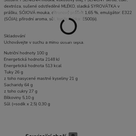
dextróza, sušené odstředěné MLÉKO, sladká SYROVÁTKA v ​​
prášku, SÓJOVÁ mouka, citronový prášek 1,65 %, emulgátor: E322
(SÓJA); přírodní aroma, sůl, kypřicí látka: E500(ii).
Skladování
Uchovávejte v suchu a mimo dosah tepla.
Nutriční hodnoty 100 g
Energetická hodnota 2148 kJ
Energetická hodnota 513 kcal
Tuky 26 g
z toho nasycené mastné kyseliny 21 g
Sacharidy 64 g
z toho cukry 27 g
Bílkoviny 5,10 g
Sůl (=sodík x 2,5) 0,30 g