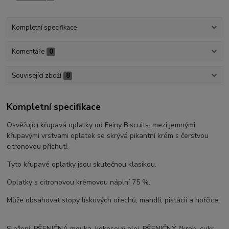
Kompletní specifikace
Komentáře
0
Související zboží
8
Kompletní specifikace
Osvěžující křupavá oplatky od Feiny Biscuits: mezi jemnými,
křupavými vrstvami oplatek se skrývá pikantní krém s čerstvou
citronovou příchutí.
Tyto křupavé oplatky jsou skutečnou klasikou.
Oplatky s citronovou krémovou náplní 75 %.
Může obsahovat stopy lískových ořechů, mandlí, pistácií a hořčice.
Složení: PŠENIČNÁ mouka, kokosový olej, PŠENIČNÝ škrob, cukr,