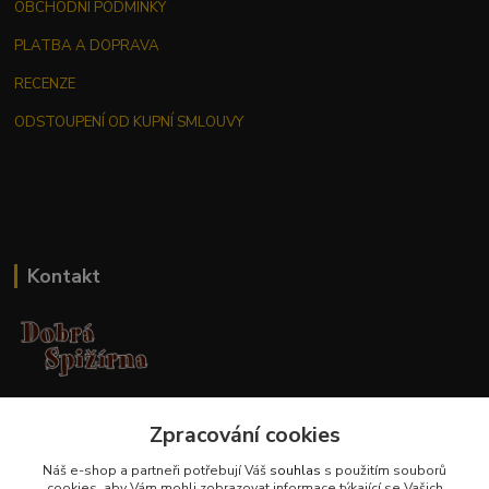
OBCHODNÍ PODMÍNKY
PLATBA A DOPRAVA
RECENZE
ODSTOUPENÍ OD KUPNÍ SMLOUVY
Kontakt
Jana Malá
Zpracování cookies
+420 737 551 994
po - pá 9.00 -17.00 hod
Náš e-shop a partneři potřebují Váš
souhlas
s použitím souborů
cookies, aby Vám mohli zobrazovat informace týkající se Vašich