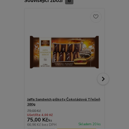
Související zboží
8
Jaffa Sandwich piškoty Čokoládová Třešeň
Pâtisserie 
380g
dóze čokol
79,00 Kč
Ušetříte 4,00 Kč
75,00 Kč
149,00 K
/
ks
Skladem 20 ks
66,96 Kč
bez DPH
133,04 Kč
be