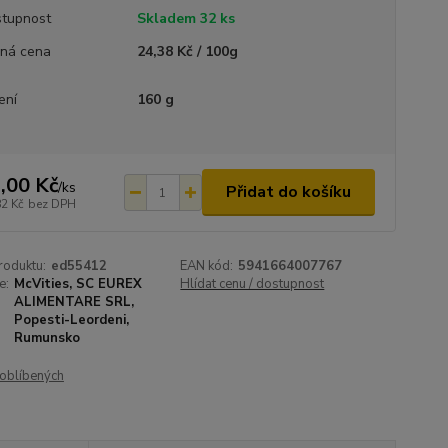
tupnost
Skladem 32 ks
ná cena
24,38 Kč / 100g
ení
160 g
,00 Kč
/
ks
Přidat do košíku
82 Kč
bez DPH
roduktu:
ed55412
EAN kód:
5941664007767
e:
McVities, SC EUREX
Hlídat cenu / dostupnost
ALIMENTARE SRL,
Popesti-Leordeni,
Rumunsko
oblíbených