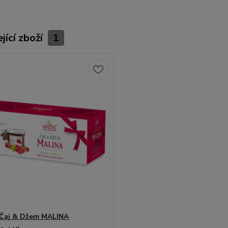
jící zboží
1
 Čaj & Džem MALINA