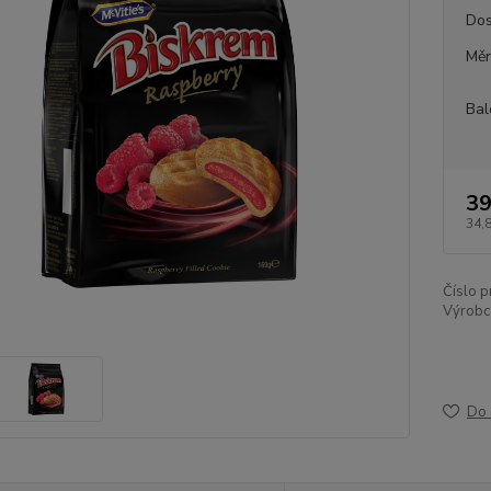
Dos
Měr
Bal
39
34,
Číslo p
Výrobc
Do 