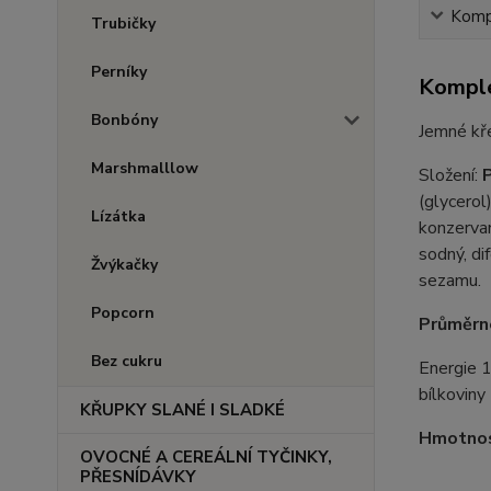
Kompl
Trubičky
Perníky
Komple
Bonbóny
Jemné kř
Marshmalllow
Složení:
(glycerol)
Lízátka
konzervan
sodný, di
Žvýkačky
sezamu.
Popcorn
Průměrné
Bez cukru
Energie 1
bílkoviny 
KŘUPKY SLANÉ I SLADKÉ
Hmotno
OVOCNÉ A CEREÁLNÍ TYČINKY,
PŘESNÍDÁVKY