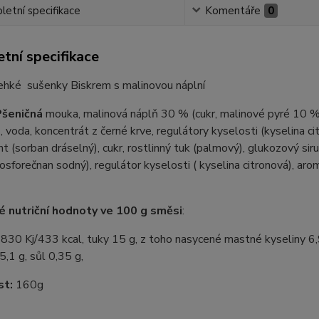
etní specifikace
Komentáře
0
tní specifikace
ehké sušenky Biskrem s malinovou náplní
Pšeničná
mouka, malinová náplň 30 % (cukr, malinové pyré 10 %,
, voda, koncentrát z černé krve, regulátory kyselosti (kyselina citr
t (sorban dráselný), cukr, rostlinný tuk (palmový), glukozový sir
fosforečnan sodný), regulátor kyselosti ( kyselina citronová), ar
 nutriční hodnoty ve 100 g směsi
:
830 Kj/433 kcal, tuky 15 g, z toho nasycené mastné kyseliny 6,9 
5,1 g, sůl 0,35 g,
st:
160g