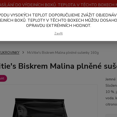
SÍLÁNÍ DO VÝDEJNÍCH BOXŮ. TEPLOTA V TĚCHTO BOXEC
VODU VYSOKÝCH TEPLOT DOPORUČUJEME ZVÁŽIT OBJEDNÁV
OBCHODNÍ PODMÍNKY
PLATBA A DOPRAVA
VELKOOBCHOD
EJNÍCH BOXŮ. TEPLOTY V TĚCHTO BOXECH MŮŽOU DOSAH
OPRAVDU EXTRÉMNÍCH HODNOT.
Hledat
Zavřít
CUKROVINKY
McVitie's Biskrem Malina plněné sušenky 160g
tie's Biskrem Malina plněné su
ukt
Jemné 
Složen
10 %, j
voda, k
citrono