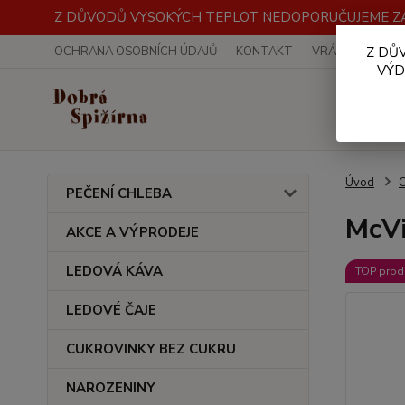
Z DŮVODŮ VYSOKÝCH TEPLOT NEDOPORUČUJEME ZA
OCHRANA OSOBNÍCH ÚDAJŮ
KONTAKT
VRÁCENÍ ZBOŽÍ
Z DŮ
VÝD
Úvod
PEČENÍ CHLEBA
McVi
AKCE A VÝPRODEJE
LEDOVÁ KÁVA
TOP prod
LEDOVÉ ČAJE
CUKROVINKY BEZ CUKRU
NAROZENINY