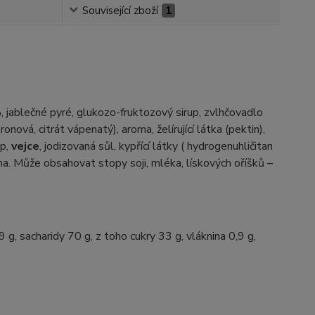
Související zboží
1
 jablečné pyré, glukozo-fruktozový sirup, zvlhčovadlo
onová, citrát vápenatý), aroma, želírující látka (pektin),
up,
vejce
, jodizovaná sůl, kypřící látky ( hydrogenuhličitan
oma. Může obsahovat stopy soji, mléka, lískových oříšků –
g, sacharidy 70 g, z toho cukry 33 g, vláknina 0,9 g,