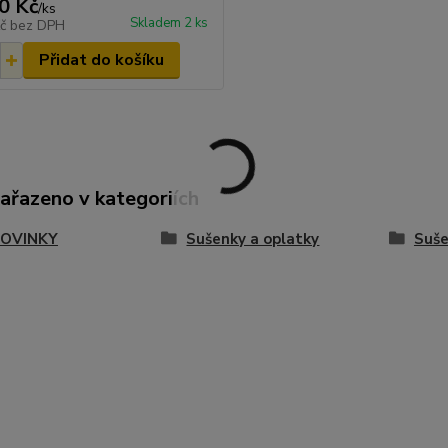
0 Kč
/
ks
Skladem 2 ks
Kč
bez DPH
Přidat do košíku
zařazeno v kategoriích
OVINKY
Sušenky a oplatky
Suše