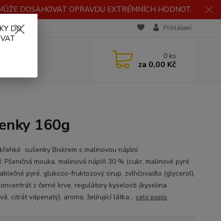
H MŮŽE DOSAHOVAT OPRAVDU EXTRÉMNÍCH HODNOT.
KY DO
RECENZE
Přihlášení
OVAT
0
ks
za
0,00 Kč
šenky 160g
křehké sušenky Biskrem s malinovou náplní
í: Pšeničná mouka, malinová náplň 30 % (cukr, malinové pyré
ablečné pyré, glukozo-fruktozový sirup, zvlhčovadlo (glycerol),
oncentrát z černé krve, regulátory kyselosti (kyselina
vá, citrát vápenatý), aroma, želírující látka...
celý popis