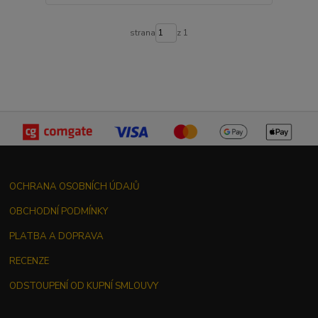
strana
z 1
OCHRANA OSOBNÍCH ÚDAJŮ
OBCHODNÍ PODMÍNKY
PLATBA A DOPRAVA
RECENZE
ODSTOUPENÍ OD KUPNÍ SMLOUVY