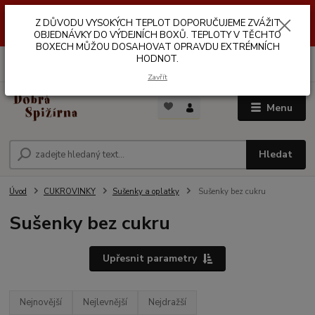
Z DŮVODŮ VYSOKÝCH TEPLOT NEDOPORUČUJEME ZASÍLÁNÍ DO
Z DŮVODU VYSOKÝCH TEPLOT DOPORUČUJEME ZVÁŽIT
VÝDEJNÍCH BOXŮ. TEPLOTA V TĚCHTO BOXECH MŮŽE DOSAHOVAT
OPRAVDU EXTRÉMNÍCH HODNOT.
OBJEDNÁVKY DO VÝDEJNÍCH BOXŮ. TEPLOTY V TĚCHTO
BOXECH MŮŽOU DOSAHOVAT OPRAVDU EXTRÉMNÍCH
HODNOT.
0
ks
za
0,00 Kč
Zavřít
Menu
Hledat
Úvod
CUKROVINKY
Sušenky a oplatky
Sušenky bez cukru
Sušenky bez cukru
Upřesnit parametry
Nejnovější
Nejlevnější
Nejdražší