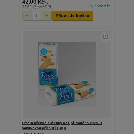
42,00 Kč
/
ks
Skladem 6 ks
37,50 Kč
bez DPH
Přidat do košíku
Fitola Křehké sušenky bez přidaného cukru s
vanilkovou příchutí 130 g