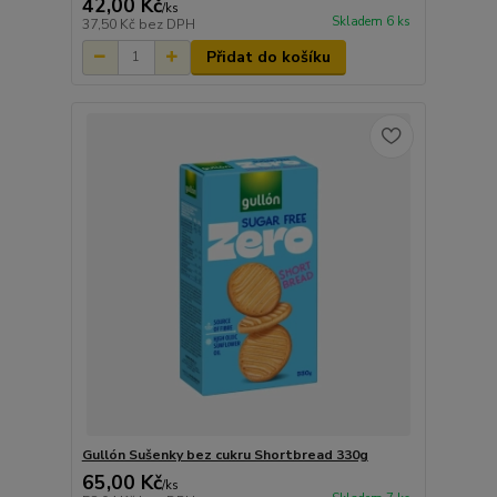
42,00 Kč
/
ks
Skladem 6 ks
37,50 Kč
bez DPH
Přidat do košíku
Gullón Sušenky bez cukru Shortbread 330g
65,00 Kč
/
ks