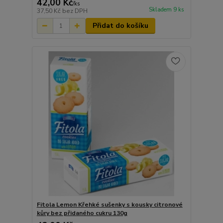
42,00 Kč
/
ks
Skladem 9 ks
37,50 Kč
bez DPH
Přidat do košíku
Fitola Lemon Křehké sušenky s kousky citronové
kůry bez přidaného cukru 130g