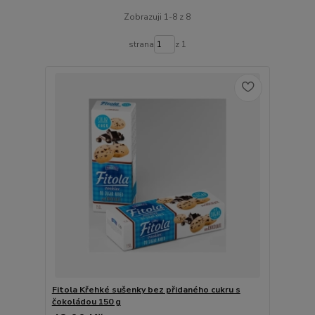
Zobrazuji 1-8 z 8
strana
z 1
Fitola Křehké sušenky bez přidaného cukru s
čokoládou 150 g