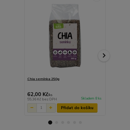
Chia semínka 250g
Solomon Ch
cena od
37,00 Kč
62,00 Kč
/
ks
cena od
Skladem 8 ks
55,36 Kč
bez DPH
33,04 Kč
bez
Přidat do košíku