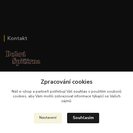
Kontakt
Jana Malá
Zpracování cookies
+420 737 551 994
po - pá 9.00 -17.00 hod
Náš e-shop a partneři potřebují Váš
souhlas
s použitím souborů
cookies, aby Vám mohli zobrazovat informace týkající se Vašich
obchod@dobraspizirna.cz
zájmů.
Souhlasím
Nastavení