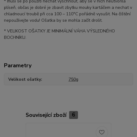
* musí se po použití nechat vyschnout, aby se v nich neutvořila
plíseň, občas je dobré je zbavit zbytku mouky kartáčem a nechat v
chladnoucí troubě při cca 100 – 110°C pořádně vysušit. Na čištění
nepoužívejte vodu! Ošatka by se mohla začít drolit.
* VELIKOST OŠATKY JE MINIMÁLNÍ VÁHA VÝSLEDNÉHO
BOCHNÍKU.
Parametry
Velikost ošatky
750g
Související zboží
6