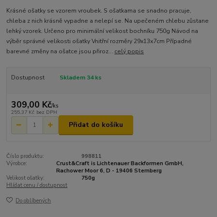
Krásné ošatky se vzorem vroubek. S ošatkama se snadno pracuje,
chleba z nich krásně vypadne a nelepí se. Na upečeném chlebu zůstane
lehký vzorek. Určeno pro minimální velikost bochníku 750g Návod na
výběr správné velikosti ošatky Vnitřní rozměry 29x13x7cm Případné
barevné změny na ošatce jsou přiroz...
celý popis
Dostupnost
Skladem 34 ks
309,00 Kč
/
ks
255,37 Kč
bez DPH
Přidat do košíku
Číslo produktu:
998811
Výrobce:
Crust&Craft is Lichtenauer Backformen GmbH,
Rachower Moor 6, D - 19406 Sternberg
Velikost ošatky:
750g
Hlídat cenu / dostupnost
Do oblíbených