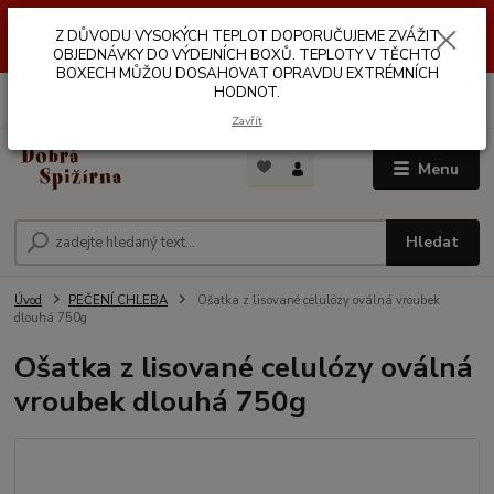
Z DŮVODŮ VYSOKÝCH TEPLOT NEDOPORUČUJEME ZASÍLÁNÍ DO
Z DŮVODU VYSOKÝCH TEPLOT DOPORUČUJEME ZVÁŽIT
VÝDEJNÍCH BOXŮ. TEPLOTA V TĚCHTO BOXECH MŮŽE DOSAHOVAT
OPRAVDU EXTRÉMNÍCH HODNOT.
OBJEDNÁVKY DO VÝDEJNÍCH BOXŮ. TEPLOTY V TĚCHTO
BOXECH MŮŽOU DOSAHOVAT OPRAVDU EXTRÉMNÍCH
HODNOT.
0
ks
za
0,00 Kč
Zavřít
Menu
Hledat
Úvod
PEČENÍ CHLEBA
Ošatka z lisované celulózy oválná vroubek
dlouhá 750g
Ošatka z lisované celulózy oválná
vroubek dlouhá 750g