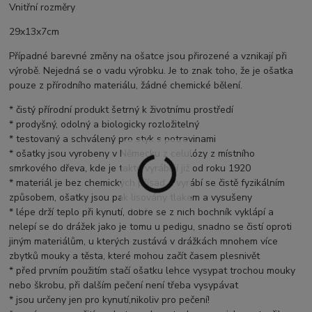
Vnitřní rozměry
29x13x7cm
Případné barevné změny na ošatce jsou přirozené a vznikají při
výrobě. Nejedná se o vadu výrobku. Je to znak toho, že je ošatka
pouze z přírodního materiálu, žádné chemické bělení.
* čistý přírodní produkt šetrný k životnímu prostředí
* prodyšný, odolný a biologicky rozložitelný
* testovaný a schválený pro styk s potravinami
* ošatky jsou vyrobeny v Německu z celulózy z místního
smrkového dřeva, kde je takto vyrábějí již od roku 1920
* materiál je bez chemických přísad a vyrábí se čistě fyzikálním
způsobem, ošatky jsou pak lisovány tlakem a vysušeny
* lépe drží teplo při kynutí, dobře se z nich bochník vyklápí a
nelepí se do drážek jako je tomu u pedigu, snadno se čistí oproti
jiným materiálům, u kterých zustává v drážkách mnohem více
zbytků mouky a těsta, které mohou začít časem plesnivět
* před prvním použitím stačí ošatku lehce vysypat trochou mouky
nebo škrobu, při dalším pečení není třeba vysypávat
* jsou určeny jen pro kynutí,nikoliv pro pečení!