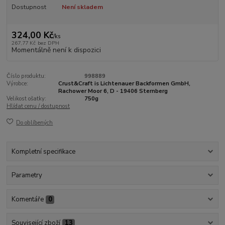
Dostupnost
Není skladem
324,00 Kč
/
ks
267,77 Kč
bez DPH
Momentálně není k dispozici
Číslo produktu:
998889
Výrobce:
Crust&Craft is Lichtenauer Backformen GmbH,
Rachower Moor 6, D - 19406 Sternberg
Velikost ošatky:
750g
Hlídat cenu / dostupnost
Do oblíbených
Kompletní specifikace
Parametry
Komentáře
0
Související zboží
13