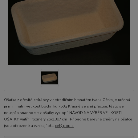
Ošatka z dřevité celulózy v netradičním hranatém tvaru. Oštka je určená
ja minimální velikost bochníku 750g Krásně se s ní pracuje, těsto se
nelepí a snadno se z ošatky vyklopí. NÁVOD NA VÝBĚR VELIKOSTI
OŠATKY Vnitřní rozměry 25x13x7 cm Případné barevné změny na ošatce
jsou přirozené a vznikají př...
celý popis