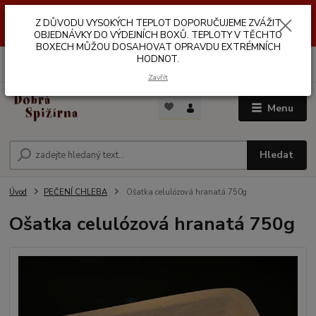
Z DŮVODŮ VYSOKÝCH TEPLOT NEDOPORUČUJEME ZASÍLÁNÍ DO
Z DŮVODU VYSOKÝCH TEPLOT DOPORUČUJEME ZVÁŽIT
VÝDEJNÍCH BOXŮ. TEPLOTA V TĚCHTO BOXECH MŮŽE DOSAHOVAT
OPRAVDU EXTRÉMNÍCH HODNOT.
OBJEDNÁVKY DO VÝDEJNÍCH BOXŮ. TEPLOTY V TĚCHTO
BOXECH MŮŽOU DOSAHOVAT OPRAVDU EXTRÉMNÍCH
HODNOT.
0
ks
za
0,00 Kč
Zavřít
Menu
Hledat
Úvod
PEČENÍ CHLEBA
Ošatka celulózová hranatá 750g
Ošatka celulózová hranatá 750g