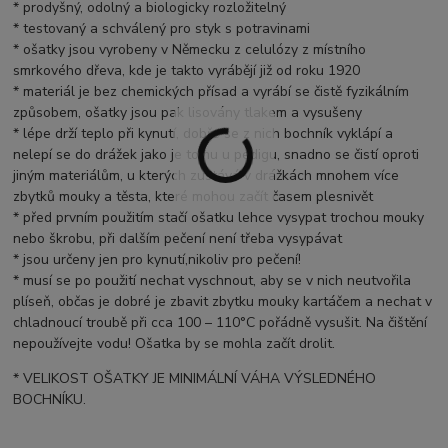
* prodyšný, odolný a biologicky rozložitelný
* testovaný a schválený pro styk s potravinami
* ošatky jsou vyrobeny v Německu z celulózy z místního
smrkového dřeva, kde je takto vyrábějí již od roku 1920
* materiál je bez chemických přísad a vyrábí se čistě fyzikálním
způsobem, ošatky jsou pak lisovány tlakem a vysušeny
* lépe drží teplo při kynutí, dobře se z nich bochník vyklápí a
nelepí se do drážek jako je tomu u pedigu, snadno se čistí oproti
jiným materiálům, u kterých zustává v drážkách mnohem více
zbytků mouky a těsta, které mohou začít časem plesnivět
* před prvním použitím stačí ošatku lehce vysypat trochou mouky
nebo škrobu, při dalším pečení není třeba vysypávat
* jsou určeny jen pro kynutí,nikoliv pro pečení!
* musí se po použití nechat vyschnout, aby se v nich neutvořila
plíseň, občas je dobré je zbavit zbytku mouky kartáčem a nechat v
chladnoucí troubě při cca 100 – 110°C pořádně vysušit. Na čištění
nepoužívejte vodu! Ošatka by se mohla začít drolit.
* VELIKOST OŠATKY JE MINIMÁLNÍ VÁHA VÝSLEDNÉHO
BOCHNÍKU.