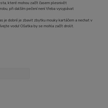
sta, které mohou začít časem plesnivět
obu, při dalším pečení není třeba vysypávat
bčas je dobré je zbavit zbytku mouky kartáčem a nechat v
vejte vodu! Ošatka by se mohla začít drolit.
.