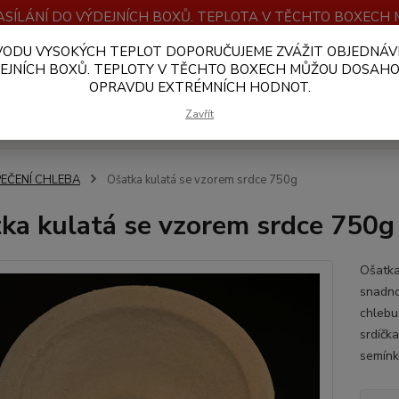
SÍLÁNÍ DO VÝDEJNÍCH BOXŮ. TEPLOTA V TĚCHTO BOXEC
VODU VYSOKÝCH TEPLOT DOPORUČUJEME ZVÁŽIT OBJEDNÁV
OBCHODNÍ PODMÍNKY
PLATBA A DOPRAVA
VELKOOBCHOD
EJNÍCH BOXŮ. TEPLOTY V TĚCHTO BOXECH MŮŽOU DOSAH
OPRAVDU EXTRÉMNÍCH HODNOT.
Hledat
Zavřít
PEČENÍ CHLEBA
Ošatka kulatá se vzorem srdce 750g
ka kulatá se vzorem srdce 750g
Ošatka
snadno
chlebu
srdíčk
semínk