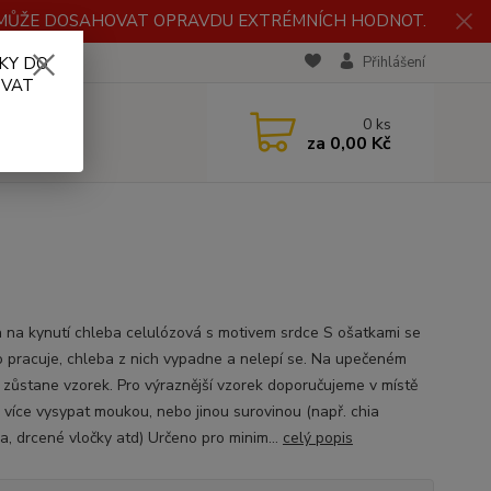
H MŮŽE DOSAHOVAT OPRAVDU EXTRÉMNÍCH HODNOT.
KY DO
RECENZE
Přihlášení
OVAT
0
ks
za
0,00 Kč
 na kynutí chleba celulózová s motivem srdce S ošatkami se
 pracuje, chleba z nich vypadne a nelepí se. Na upečeném
 zůstane vzorek. Pro výraznější vzorek doporučujeme v místě
a více vysypat moukou, nebo jinou surovinou (např. chia
a, drcené vločky atd) Určeno pro minim...
celý popis