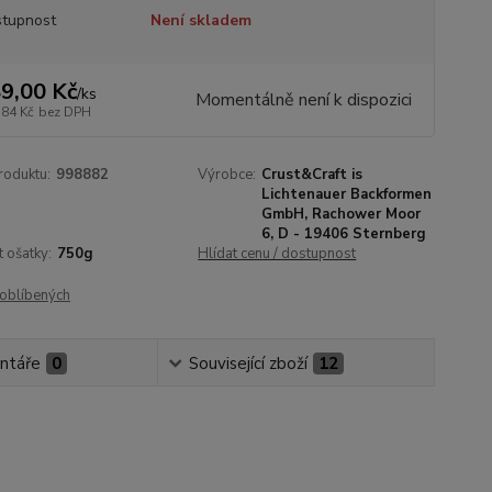
tupnost
Není skladem
9,00 Kč
/
ks
Momentálně není k dispozici
,84 Kč
bez DPH
roduktu:
998882
Výrobce:
Crust&Craft is
Lichtenauer Backformen
GmbH, Rachower Moor
6, D - 19406 Sternberg
t ošatky:
750g
Hlídat cenu / dostupnost
oblíbených
ntáře
0
Související zboží
12