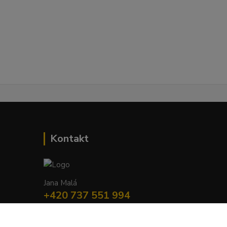
Kontakt
Jana Malá
+420 737 551 994
po - pá 9.00 -17.00 hod