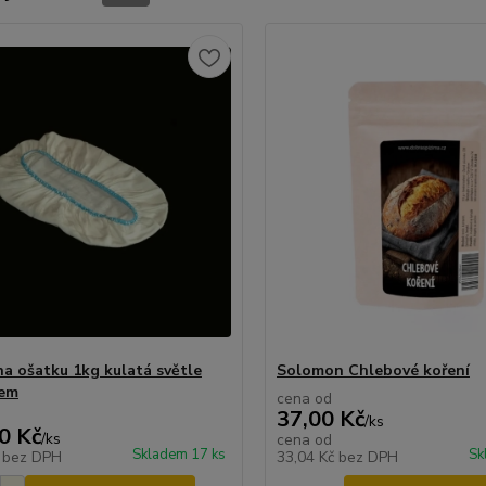
na ošatku 1kg kulatá světle
Solomon Chlebové koření
lem
cena od
37,00 Kč
/
ks
0 Kč
/
ks
cena od
Skladem 17 ks
Sk
č
bez DPH
33,04 Kč
bez DPH