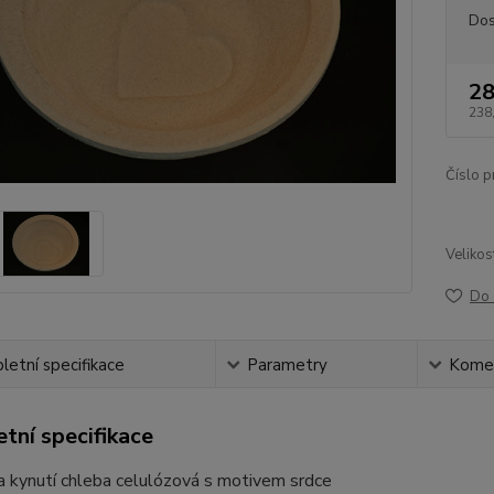
Dos
28
238
Číslo p
Velikos
Do 
etní specifikace
Parametry
Kome
tní specifikace
a kynutí chleba celulózová s motivem srdce