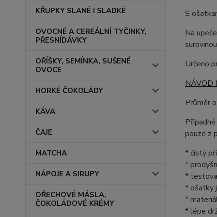
KŘUPKY SLANÉ I SLADKÉ
S ošatkam
OVOCNÉ A CEREÁLNÍ TYČINKY,
Na upečen
PŘESNÍDÁVKY
surovinou
OŘÍŠKY, SEMÍNKA, SUŠENÉ
Určeno pr
OVOCE
NÁVOD 
HORKÉ ČOKOLÁDY
Průměr o
KÁVA
Případné 
ČAJE
pouze z p
* čistý p
MATCHA
* prodyšn
NÁPOJE A SIRUPY
* testova
* ošatky 
OŘECHOVÉ MÁSLA,
* materiá
ČOKOLÁDOVÉ KRÉMY
* lépe dr