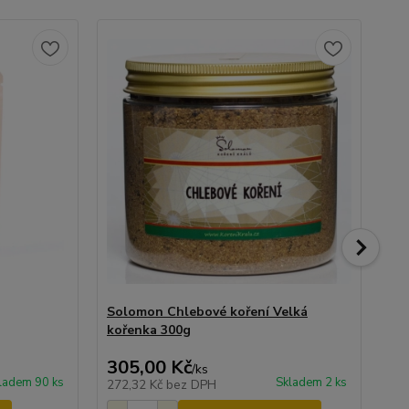
Solomon Chlebové koření Velká
Gr
kořenka 300g
305,00 Kč
47
/
ks
ladem 90 ks
Skladem 2 ks
272,32 Kč
bez DPH
41