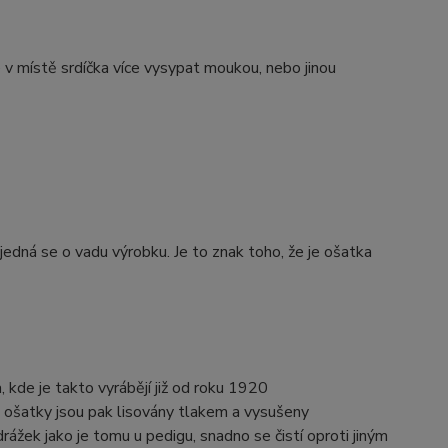
v místě srdíčka více vysypat moukou, nebo jinou
jedná se o vadu výrobku. Je to znak toho, že je ošatka
kde je takto vyrábějí již od roku 1920
, ošatky jsou pak lisovány tlakem a vysušeny
 drážek jako je tomu u pedigu, snadno se čistí oproti jiným