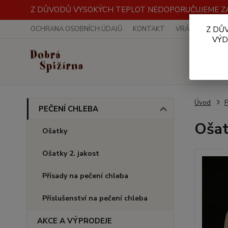
Z DŮVODŮ VYSOKÝCH TEPLOT NEDOPORUČUJEME ZA
OCHRANA OSOBNÍCH ÚDAJŮ
KONTAKT
VRÁCENÍ ZBOŽÍ
Z DŮ
VÝD
Úvod
PEČENÍ CHLEBA
Ošat
Ošatky
Ošatky 2. jakost
Přísady na pečení chleba
Příslušenství na pečení chleba
AKCE A VÝPRODEJE