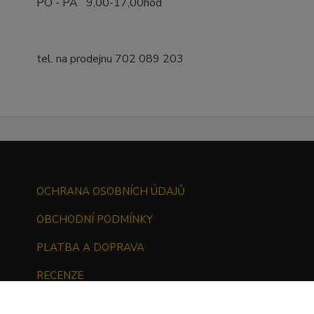
PO - PÁ 9,00-17,00hod
tel. na prodejnu 702 089 203
OCHRANA OSOBNÍCH ÚDAJŮ
OBCHODNÍ PODMÍNKY
PLATBA A DOPRAVA
RECENZE
ODSTOUPENÍ OD KUPNÍ SMLOUVY