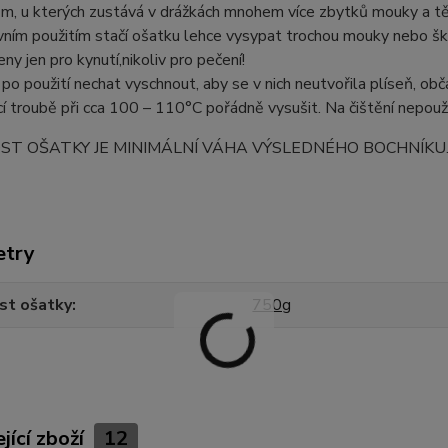
m, u kterých zustává v drážkách mnohem více zbytků mouky a tě
vním použitím stačí ošatku lehce vysypat trochou mouky nebo škr
eny jen pro kynutí,nikoliv pro pečení!
 po použití nechat vyschnout, aby se v nich neutvořila plíseň, o
í troubě při cca 100 – 110°C pořádně vysušit. Na čištění nepouží
OST OŠATKY JE MINIMÁLNÍ VÁHA VÝSLEDNÉHO BOCHNÍKU
etry
st ošatky
750g
jící zboží
12