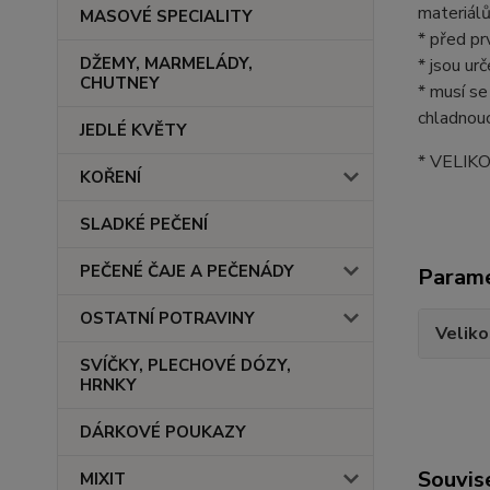
materiálů
MASOVÉ SPECIALITY
* před pr
DŽEMY, MARMELÁDY,
* jsou urč
CHUTNEY
* musí se
chladnouc
JEDLÉ KVĚTY
* VELIK
KOŘENÍ
SLADKÉ PEČENÍ
PEČENÉ ČAJE A PEČENÁDY
Param
OSTATNÍ POTRAVINY
Veliko
SVÍČKY, PLECHOVÉ DÓZY,
HRNKY
DÁRKOVÉ POUKAZY
Souvise
MIXIT