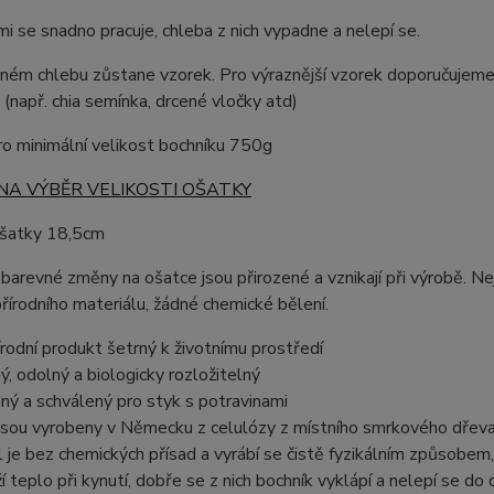
i se snadno pracuje, chleba z nich vypadne a nelepí se.
ém chlebu zůstane vzorek. Pro výraznější vzorek doporučujeme 
 (např. chia semínka, drcené vločky atd)
o minimální velikost bochníku 750g
NA VÝBĚR VELIKOSTI OŠATKY
šatky 18,5cm
barevné změny na ošatce jsou přirozené a vznikají při výrobě. Ne
řírodního materiálu, žádné chemické bělení.
řírodní produkt šetrný k životnímu prostředí
ý, odolný a biologicky rozložitelný
ný a schválený pro styk s potravinami
jsou vyrobeny v Německu z celulózy z místního smrkového dřeva, 
l je bez chemických přísad a vyrábí se čistě fyzikálním způsobem
ží teplo při kynutí, dobře se z nich bochník vyklápí a nelepí se do