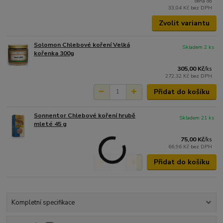
cena od
33,04 Kč
bez DPH
Zvolit variantu
Solomon Chlebové koření Velká
Skladem 2 ks
kořenka 300g
305,00 Kč
/
ks
272,32 Kč
bez DPH
Přidat do košíku
Sonnentor Chlebové koření hrubě
Skladem 21 ks
mleté 45 g
75,00 Kč
/
ks
66,96 Kč
bez DPH
Přidat do košíku
Kompletní specifikace