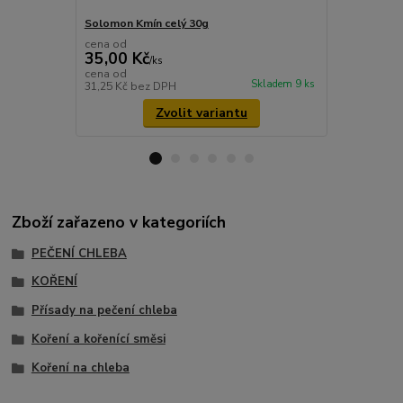
Solomon Kmín celý 30g
Solomon Kmí
cena od
cena od
35,00 Kč
40,00 Kč
/
ks
cena od
cena od
Skladem 9 ks
31,25 Kč
bez DPH
35,71 Kč
bez
Zvolit variantu
Zboží zařazeno v kategoriích
PEČENÍ CHLEBA
KOŘENÍ
Přísady na pečení chleba
Koření a kořenící směsi
Koření na chleba