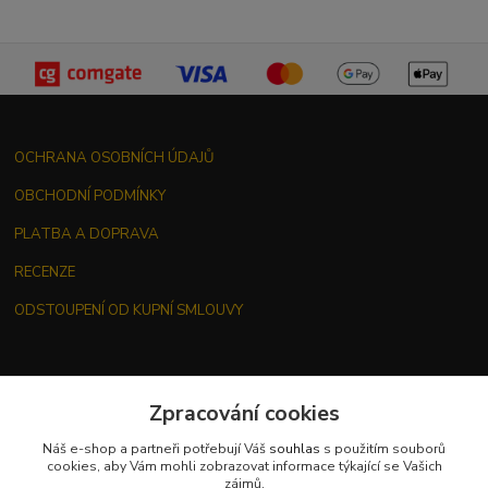
OCHRANA OSOBNÍCH ÚDAJŮ
OBCHODNÍ PODMÍNKY
PLATBA A DOPRAVA
RECENZE
ODSTOUPENÍ OD KUPNÍ SMLOUVY
Zpracování cookies
Náš e-shop a partneři potřebují Váš
souhlas
s použitím souborů
Kontakt
cookies, aby Vám mohli zobrazovat informace týkající se Vašich
zájmů.