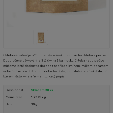
Chlebové koření je přírodní směs koření do domácího chleba a pečiva.
Doporučené dávkování je 2 lžičky na 1 kg mouky. Chleba nebo pečivo
můžeme ještě dochutit a dozdobit například kmínem, mákem, sezamem
nebo černuchou. Základem dobrého těsta je dostatečné zrání těsta, při
kterém těsto kyne a fermentu...
celý popis
Dostupnost
Skladem 30 ks
Měrná cena
1,23 Kč / g
Balení
30 g