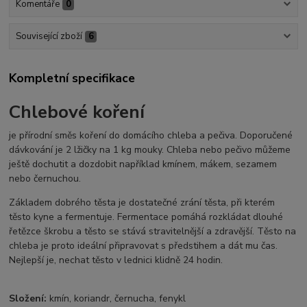
Komentáře
0
Související zboží
6
Kompletní specifikace
Chlebové koření
je přírodní směs koření do domácího chleba a pečiva. Doporučené
dávkování je 2 lžičky na 1 kg mouky. Chleba nebo pečivo můžeme
ještě dochutit a dozdobit například kmínem, mákem, sezamem
nebo černuchou.
Základem dobrého těsta je dostatečné zrání těsta, při kterém
těsto kyne a fermentuje. Fermentace pomáhá rozkládat dlouhé
řetězce škrobu a těsto se stává stravitelnější a zdravější. Těsto na
chleba je proto ideální připravovat s předstihem a dát mu čas.
Nejlepší je, nechat těsto v lednici klidně 24 hodin.
Složení:
kmín, koriandr, černucha, fenykl