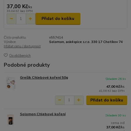
37,00 Kč
/
ks
33,04 Kč
bez DPH
Přidat do košíku
Číslo produktu:
v557414
Výrobce:
Solomon, ask4spice s.r.o. 330 17 Chotíkov 74
Hlídat cenu / dostupnost
Do oblíbených
Podobné produkty
Grešík Chlebové koření 50g
Skladem 26 ks
47,00 Kč
/
ks
41,96 Kč
bez DPH
Přidat do košíku
Solomon Chlebové koření
Skladem 90 ks
cena od
37,00 Kč
/
ks