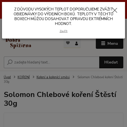
Z DŮVODŮ VYSOKÝCH TEPLOT NEDOPORUČUJEME ZASÍLÁNÍ DO
Z DŮVODU VYSOKÝCH TEPLOT DOPORUČUJEME ZVÁŽIT
VÝDEJNÍCH BOXŮ. TEPLOTA V TĚCHTO BOXECH MŮŽE DOSAHOVAT
OPRAVDU EXTRÉMNÍCH HODNOT.
OBJEDNÁVKY DO VÝDEJNÍCH BOXŮ. TEPLOTY V TĚCHTO
BOXECH MŮŽOU DOSAHOVAT OPRAVDU EXTRÉMNÍCH
HODNOT.
0
ks
za
0,00 Kč
Zavřít
Menu
Hledat
Úvod
KOŘENÍ
Koření a kořenící směsi
Solomon Chlebové koření Štěstí
30g
Solomon Chlebové koření Štěstí
30g