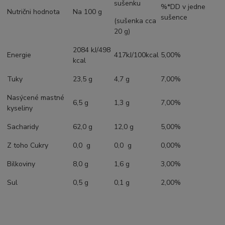
sušenku
%*DD v jedne
Nutrični hodnota
Na 100 g
sušence
(sušenka cca
20 g)
2084 kJ/498
Energie
417kJ/100kcal
5,00%
kcal
Tuky
23,5 g
4,7 g
7,00%
Nasýcené mastné
6,5 g
1,3 g
7,00%
kyseliny
Sacharidy
62,0 g
12,0 g
5,00%
Z toho Cukry
0,0 g
0,0 g
0,00%
Bilkoviny
8,0 g
1,6 g
3,00%
Sul
0,5 g
0,1 g
2,00%