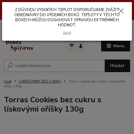
Z DŮVODŮ VYSOKÝCH TEPLOT NEDOPORUČUJEME ZASÍLÁNÍ DO
Z DŮVODU VYSOKÝCH TEPLOT DOPORUČUJEME ZVÁŽIT
VÝDEJNÍCH BOXŮ. TEPLOTA V TĚCHTO BOXECH MŮŽE DOSAHOVAT
OPRAVDU EXTRÉMNÍCH HODNOT.
OBJEDNÁVKY DO VÝDEJNÍCH BOXŮ. TEPLOTY V TĚCHTO
BOXECH MŮŽOU DOSAHOVAT OPRAVDU EXTRÉMNÍCH
HODNOT.
0
ks
za
0,00 Kč
Zavřít
Menu
Hledat
Úvod
CUKROVINKY BEZ CUKRU
Torras Cookies bez cukru s lískovými
oříšky 130g
Torras Cookies bez cukru s
lískovými oříšky 130g