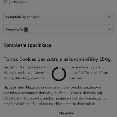
Do oblíbených
Kompletní specifikace
Komentáře
0
Kompletní specifikace
Torras Cookies bez cukru s lískovými oříšky 150g
Složení
: Pšeničná mouka, tuk (řepkový olej a kokosový olej),
sladidlo: maltitol, lískové ořechy, vejce, ovesné vlákno, uhličitan
sodný, difosfáty, chuťové aroma, sůl, b- karoten.
Upozornění
: Může zahrnovat jiné druhy ořechů, sezamové
semínko a sezamové deriváty, mléčnou laktózu, deriváty sóji.
Obsahuje maltitolové sladidlo, nadměrná konzumace může mít
projímavý účinek. Skladujte na chladném, suchém místě.
Na jednu