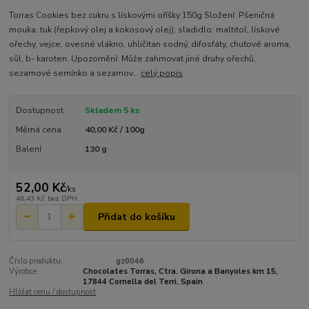
Torras Cookies bez cukru s lískovými oříšky 150g Složení: Pšeničná
mouka, tuk (řepkový olej a kokosový olej), sladidlo: maltitol, lískové
ořechy, vejce, ovesné vlákno, uhličitan sodný, difosfáty, chuťové aroma,
sůl, b- karoten. Upozornění: Může zahrnovat jiné druhy ořechů,
sezamové semínko a sezamov...
celý popis
Dostupnost
Skladem 5 ks
Měrná cena
40,00 Kč / 100g
Balení
130 g
52,00 Kč
/
ks
46,43 Kč
bez DPH
Přidat do košíku
Číslo produktu:
gz0046
Výrobce:
Chocolates Torras, Ctra. Girona a Banyoles km 15,
17844 Cornella del Terri, Spain
Hlídat cenu / dostupnost