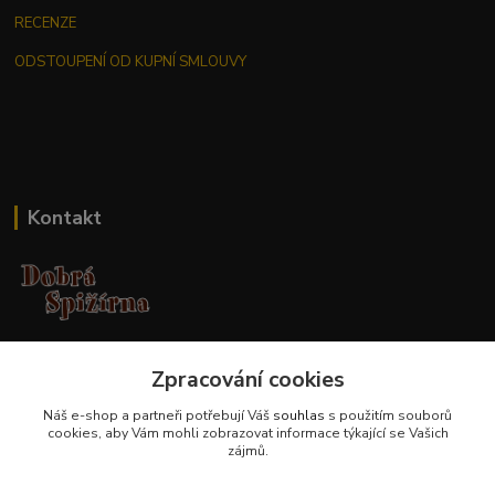
RECENZE
ODSTOUPENÍ OD KUPNÍ SMLOUVY
Kontakt
Jana Malá
Zpracování cookies
+420 737 551 994
po - pá 9.00 -17.00 hod
Náš e-shop a partneři potřebují Váš
souhlas
s použitím souborů
cookies, aby Vám mohli zobrazovat informace týkající se Vašich
obchod@dobraspizirna.cz
zájmů.