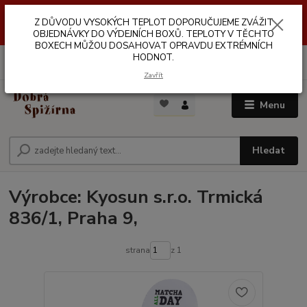
Z DŮVODŮ VYSOKÝCH TEPLOT NEDOPORUČUJEME ZASÍLÁNÍ DO
Z DŮVODU VYSOKÝCH TEPLOT DOPORUČUJEME ZVÁŽIT
VÝDEJNÍCH BOXŮ. TEPLOTA V TĚCHTO BOXECH MŮŽE DOSAHOVAT
OPRAVDU EXTRÉMNÍCH HODNOT.
OBJEDNÁVKY DO VÝDEJNÍCH BOXŮ. TEPLOTY V TĚCHTO
BOXECH MŮŽOU DOSAHOVAT OPRAVDU EXTRÉMNÍCH
HODNOT.
0
ks
za
0,00 Kč
Zavřít
Menu
Hledat
Výrobce: Kyosun s.r.o. Trmická
836/1, Praha 9,
strana
z 1