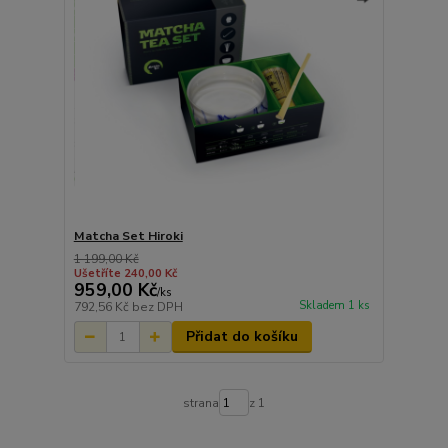
Matcha Set Hiroki
1 199,00 Kč
Ušetříte 240,00 Kč
959,00 Kč
/
ks
Skladem 1 ks
792,56 Kč
bez DPH
Přidat do košíku
strana
z 1