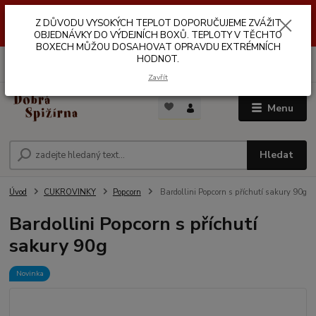
Z DŮVODŮ VYSOKÝCH TEPLOT NEDOPORUČUJEME ZASÍLÁNÍ DO
Z DŮVODU VYSOKÝCH TEPLOT DOPORUČUJEME ZVÁŽIT
VÝDEJNÍCH BOXŮ. TEPLOTA V TĚCHTO BOXECH MŮŽE DOSAHOVAT
OPRAVDU EXTRÉMNÍCH HODNOT.
OBJEDNÁVKY DO VÝDEJNÍCH BOXŮ. TEPLOTY V TĚCHTO
BOXECH MŮŽOU DOSAHOVAT OPRAVDU EXTRÉMNÍCH
HODNOT.
0
ks
za
0,00 Kč
Zavřít
Menu
Hledat
Úvod
CUKROVINKY
Popcorn
Bardollini Popcorn s příchutí sakury 90g
Bardollini Popcorn s příchutí
sakury 90g
Novinka