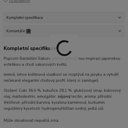
Do oblíbených
Kompletní specifikace
Komentáře
0
Kompletní specifikace
Popcorn Bardollini Sakura přináší jedinečnou inspiraci japonskou
estetikou a chutí sakurových květů.
Jemná, lehce květinová sladkost se rozplývá na jazyku a vytváří
nečekaně elegantní chuťový profil, který si zamiluješ.
Složení: Cukr 36,4 %, kukuřice 28,1 %, glukózový sirup, kokosový
olej, maltodextrin, emulgátor:
sójový
lecitin; aroma: přírodní
třešňové; přírodní barviva: kyselina karminová, kurkumin;
regulátory kyselosti: hydrogenuhličitan sodný; jedlá sůl.
Může obsahovat nepuklá zrna.