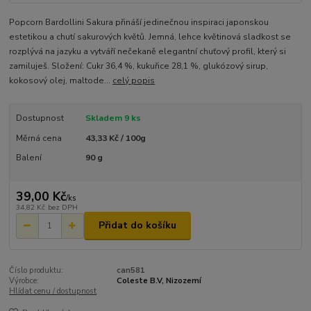
Popcorn Bardollini Sakura přináší jedinečnou inspiraci japonskou
estetikou a chutí sakurových květů. Jemná, lehce květinová sladkost se
rozplývá na jazyku a vytváří nečekaně elegantní chuťový profil, který si
zamiluješ. Složení: Cukr 36,4 %, kukuřice 28,1 %, glukózový sirup,
kokosový olej, maltode...
celý popis
Dostupnost
Skladem 9 ks
Měrná cena
43,33 Kč / 100g
Balení
90 g
39,00 Kč
/
ks
34,82 Kč
bez DPH
Přidat do košíku
Číslo produktu:
can581
Výrobce:
Coleste B.V, Nizozemí
Hlídat cenu / dostupnost