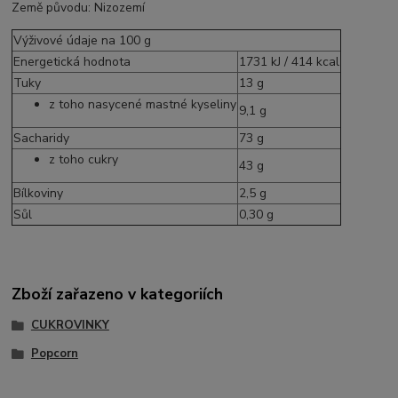
Země původu: Nizozemí
Výživové údaje na 100 g
Energetická hodnota
1731 kJ / 414 kcal
Tuky
13 g
z toho nasycené mastné kyseliny
9,1 g
Sacharidy
73 g
z toho cukry
43 g
Bílkoviny
2,5 g
Sůl
0,30 g
Zboží zařazeno v kategoriích
CUKROVINKY
Popcorn