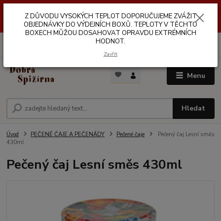
Z DŮVODŮ VYSOKÝCH TEPLOT NEDOPORUČUJEME ZASÍLÁNÍ DO
Z DŮVODU VYSOKÝCH TEPLOT DOPORUČUJEME ZVÁŽIT
VÝDEJNÍCH BOXŮ. TEPLOTA V TĚCHTO BOXECH MŮŽE DOSAHOVAT
OPRAVDU EXTRÉMNÍCH HODNOT.
OBJEDNÁVKY DO VÝDEJNÍCH BOXŮ. TEPLOTY V TĚCHTO
BOXECH MŮŽOU DOSAHOVAT OPRAVDU EXTRÉMNÍCH
HODNOT.
0
ks
za
0,00 Kč
Zavřít
Menu
Hledat
Úvod
PEČENÉ ČAJE A PEČENÁDY
Pečené čaje
Pečený čaj Lesní směs
430ml
Pečený čaj Lesní směs 430ml