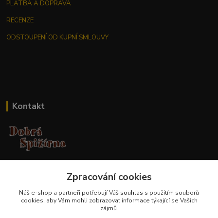
PLATBA A DOPRAVA
RECENZE
ODSTOUPENÍ OD KUPNÍ SMLOUVY
Kontakt
Jana Malá
Zpracování cookies
+420 737 551 994
po - pá 9.00 -17.00 hod
Náš e-shop a partneři potřebují Váš
souhlas
s použitím souborů
cookies, aby Vám mohli zobrazovat informace týkající se Vašich
obchod@dobraspizirna.cz
zájmů.