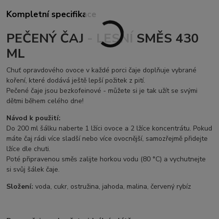
Kompletní specifikace
PEČENÝ ČAJ - LESNÍ SMĚS 430
ML
Chuť opravdového ovoce v každé porci čaje doplňuje vybrané
koření, které dodává ještě lepší požitek z pití.
Pečené čaje jsou bezkofeinové - můžete si je tak užít se svými
dětmi během celého dne!
Návod k použití:
Do 200 ml šálku naberte 1 lžíci ovoce a 2 lžíce koncentrátu. Pokud
máte čaj rádi více sladší nebo více ovocnější, samozřejmě přidejte
lžíce dle chuti.
Poté připravenou směs zalijte horkou vodu (80 °C) a vychutnejte
si svůj šálek čaje.
Složení:
voda, cukr, ostružina, jahoda, malina, červený rybíz