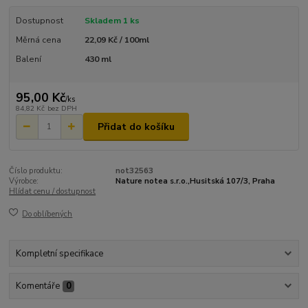
Dostupnost
Skladem 1 ks
Měrná cena
22,09 Kč / 100ml
Balení
430 ml
95,00 Kč
/
ks
84,82 Kč
bez DPH
Přidat do košíku
Číslo produktu:
not32563
Výrobce:
Nature notea s.r.o.,Husitská 107/3, Praha
Hlídat cenu / dostupnost
Do oblíbených
Kompletní specifikace
Komentáře
0