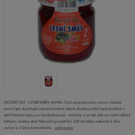
PEČENÝ ČAJ - LESNÍ SMĚS 430 ML Chuť opravdového ovoce v každé
porci čaje doplňuje vybrané koření, které dodává ještě lepší požitek z
pití.Pečené čaje jsou bezkofeinové - můžete si je tak užít se svými dětmi
během celého dne! Návod k použití:Do 200 ml šálku naberte 1 lžíci
ovoce a 2 lžíce koncentrátu...
celý popis