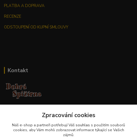
PLATBA A DOPRAVA
RECENZE
ODSTOUPENÍ OD KUPNÍ SMLOUVY
Kontakt
Jana Malá
Zpracování cookies
+420 737 551 994
po - pá 9.00 -17.00 hod
Náš e-shop a partneři potřebují Váš
souhlas
s použitím souborů
cookies, aby Vám mohli zobrazovat informace týkající se Vašich
obchod@dobraspizirna.cz
zájmů.