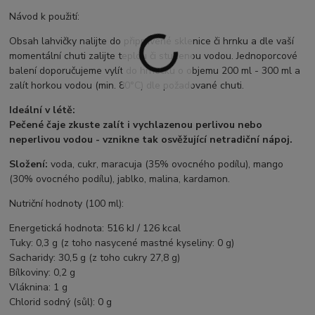
Návod k použití:
Obsah lahvičky nalijte do připravené sklenice či hrnku a dle vaší
momentální chuti zalijte teplou či studenou vodou. Jednoporcové
balení doporučujeme vylít do hrnečku o objemu 200 ml - 300 ml a
zalít horkou vodou (min. 80°C) dle požadované chuti.
Ideální v létě:
Pečené čaje zkuste zalít i vychlazenou perlivou nebo
neperlivou vodou - vznikne tak osvěžující netradiční nápoj.
Složení:
voda, cukr, maracuja (35% ovocného podílu), mango
(30% ovocného podílu), jablko, malina, kardamon.
Nutriční hodnoty (100 ml):
Energetická hodnota: 516 kJ / 126 kcal
Tuky: 0,3 g (z toho nasycené mastné kyseliny: 0 g)
Sacharidy: 30,5 g (z toho cukry 27,8 g)
Bílkoviny: 0,2 g
Vláknina: 1 g
Chlorid sodný (sůl): 0 g