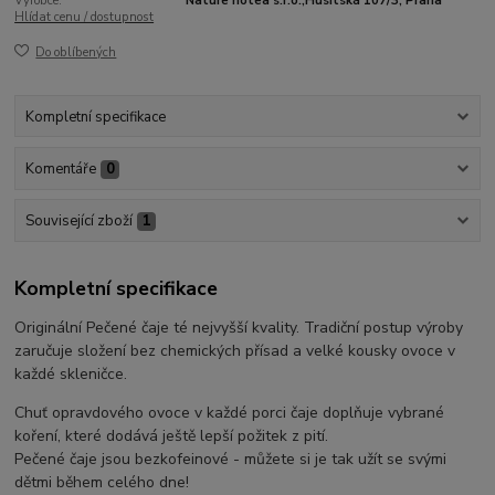
Výrobce:
Nature notea s.r.o.,Husitská 107/3, Praha
Hlídat cenu / dostupnost
Do oblíbených
Kompletní specifikace
Komentáře
0
Související zboží
1
Kompletní specifikace
Originální Pečené čaje té nejvyšší kvality. Tradiční postup výroby
zaručuje složení bez chemických přísad a velké kousky ovoce v
každé skleničce.
Chuť opravdového ovoce v každé porci čaje doplňuje vybrané
koření, které dodává ještě lepší požitek z pití.
Pečené čaje jsou bezkofeinové - můžete si je tak užít se svými
dětmi během celého dne!