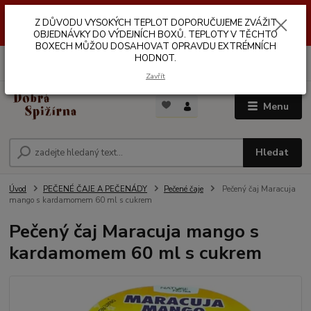
Z DŮVODŮ VYSOKÝCH TEPLOT NEDOPORUČUJEME ZASÍLÁNÍ DO
Z DŮVODU VYSOKÝCH TEPLOT DOPORUČUJEME ZVÁŽIT
VÝDEJNÍCH BOXŮ. TEPLOTA V TĚCHTO BOXECH MŮŽE DOSAHOVAT
OPRAVDU EXTRÉMNÍCH HODNOT.
OBJEDNÁVKY DO VÝDEJNÍCH BOXŮ. TEPLOTY V TĚCHTO
BOXECH MŮŽOU DOSAHOVAT OPRAVDU EXTRÉMNÍCH
HODNOT.
0
ks
za
0,00 Kč
Zavřít
Menu
Hledat
Úvod
PEČENÉ ČAJE A PEČENÁDY
Pečené čaje
Pečený čaj Maracuja
mango s kardamomem 60 ml s cukrem
Pečený čaj Maracuja mango s
kardamomem 60 ml s cukrem