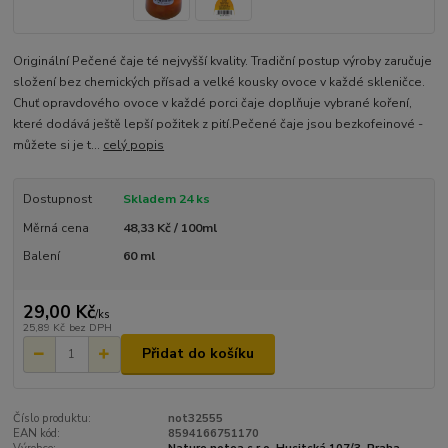
Originální Pečené čaje té nejvyšší kvality. Tradiční postup výroby zaručuje
složení bez chemických přísad a velké kousky ovoce v každé skleničce.
Chuť opravdového ovoce v každé porci čaje doplňuje vybrané koření,
které dodává ještě lepší požitek z pití.Pečené čaje jsou bezkofeinové -
můžete si je t...
celý popis
Dostupnost
Skladem 24 ks
Měrná cena
48,33 Kč / 100ml
Balení
60 ml
29,00 Kč
/
ks
25,89 Kč
bez DPH
Přidat do košíku
Číslo produktu:
not32555
EAN kód:
8594166751170