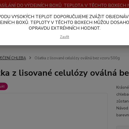
SÍLÁNÍ DO VÝDEJNÍCH BOXŮ. TEPLOTA V TĚCHTO BOXEC
VODU VYSOKÝCH TEPLOT DOPORUČUJEME ZVÁŽIT OBJEDNÁV
OBCHODNÍ PODMÍNKY
PLATBA A DOPRAVA
VELKOOBCHOD
EJNÍCH BOXŮ. TEPLOTY V TĚCHTO BOXECH MŮŽOU DOSAH
OPRAVDU EXTRÉMNÍCH HODNOT.
Hledat
Zavřít
PEČENÍ CHLEBA
Ošatka z lisované celulózy oválná bez vzoru 500g
ka z lisované celulózy oválná b
ukt
Krásné
chleba
zůstan
Návod 
barevn