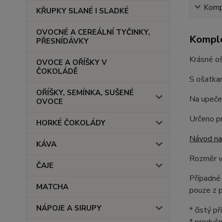
Kompl
KŘUPKY SLANÉ I SLADKÉ
OVOCNÉ A CEREÁLNÍ TYČINKY,
Komple
PŘESNÍDÁVKY
Krásné o
OVOCE A OŘÍŠKY V
ČOKOLÁDĚ
S ošatkam
OŘÍŠKY, SEMÍNKA, SUŠENÉ
Na upeče
OVOCE
Určeno pr
HORKÉ ČOKOLÁDY
Návod na 
KÁVA
Rozměr v
ČAJE
Případné 
MATCHA
pouze z p
NÁPOJE A SIRUPY
* čistý p
* prodyšn