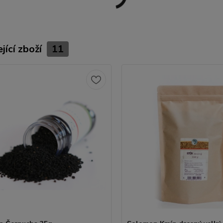
jící zboží
11