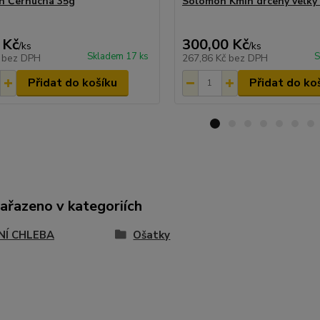
n Černucha 35g
Solomon Kmín drcený velký
 Kč
300,00 Kč
/
ks
/
ks
Skladem 17 ks
S
č
bez DPH
267,86 Kč
bez DPH
Přidat do košíku
Přidat do ko
zařazeno v kategoriích
NÍ CHLEBA
Ošatky