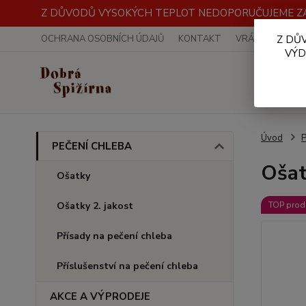
Z DŮVODŮ VYSOKÝCH TEPLOT NEDOPORUČUJEME ZA
OCHRANA OSOBNÍCH ÚDAJŮ
KONTAKT
VRÁCENÍ ZBOŽÍ
Z DŮ
VÝD
Úvod
PEČENÍ CHLEBA
Ošat
Ošatky
Ošatky 2. jakost
TOP prod
Přísady na pečení chleba
Příslušenství na pečení chleba
AKCE A VÝPRODEJE