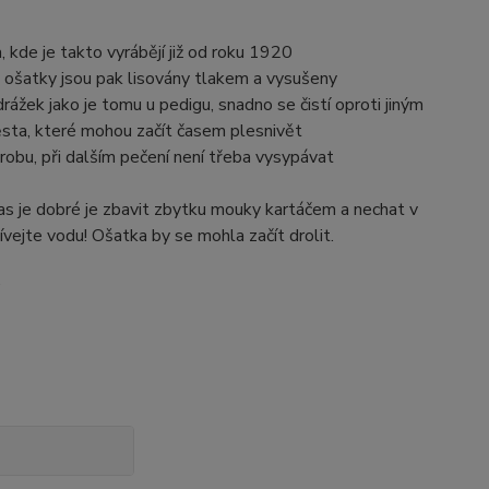
kde je takto vyrábějí již od roku 1920
, ošatky jsou pak lisovány tlakem a vysušeny
 drážek jako je tomu u pedigu, snadno se čistí oproti jiným
sta, které mohou začít časem plesnivět
obu, při dalším pečení není třeba vysypávat
bčas je dobré je zbavit zbytku mouky kartáčem a nechat v
vejte vodu! Ošatka by se mohla začít drolit.
.