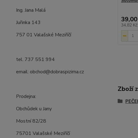
Solomo
Ing. Jana Malá
39,00
Juřinka 143
34,82 K
757 01 Valašské Meziříčí
tel. 737 551 994
email: obchod@dobraspizirna.cz
Zboží 
Prodejna:
PEČE
Obchůdek u Jany
Mostní 82/28
75701 Valašské Meziříčí