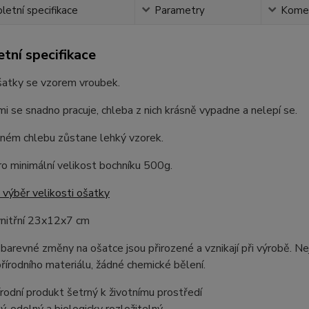
etní specifikace
Parametry
Kome
tní specifikace
šatky se vzorem vroubek.
i se snadno pracuje, chleba z nich krásně vypadne a nelepí se.
ném chlebu zůstane lehký vzorek.
o minimální velikost bochníku 500g.
výběr velikosti ošatky
nitřní 23x12x7 cm
barevné změny na ošatce jsou přirozené a vznikají při výrobě. Ne
řírodního materiálu, žádné chemické bělení.
řírodní produkt šetrný k životnímu prostředí
ý, odolný a biologicky rozložitelný