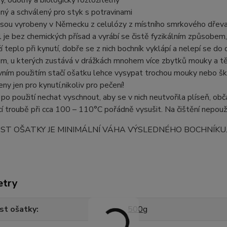
ný a schválený pro styk s potravinami
jsou vyrobeny v Německu z celulózy z místního smrkového dřeva, 
l je bez chemických přísad a vyrábí se čistě fyzikálním způsobem
ží teplo při kynutí, dobře se z nich bochník vyklápí a nelepí se do
m, u kterých zustává v drážkách mnohem více zbytků mouky a tě
vním použitím stačí ošatku lehce vysypat trochou mouky nebo škr
eny jen pro kynutí,nikoliv pro pečení!
 po použití nechat vyschnout, aby se v nich neutvořila plíseň, o
í troubě při cca 100 – 110°C pořádně vysušit. Na čištění nepouží
OST OŠATKY JE MINIMÁLNÍ VÁHA VÝSLEDNÉHO BOCHNÍKU
etry
st ošatky
500g