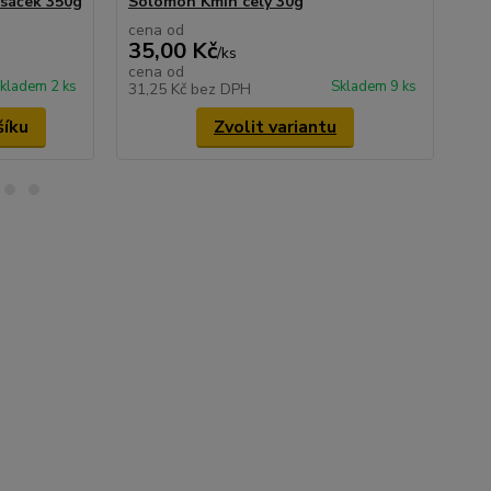
 sáček 350g
Solomon Kmín celý 30g
Náv
če
cena od
35,00 Kč
/
ks
10
cena od
kladem 2 ks
Skladem 9 ks
31,25 Kč
bez DPH
90
šíku
Zvolit variantu