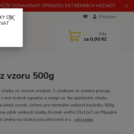
H MŮŽE DOSAHOVAT OPRAVDU EXTRÉMNÍCH HODNOT.
KY DO
RECENZE
Přihlášení
OVAT
0
ks
za
0,00 Kč
ez vzoru 500g
 ošatky se vzorem vroubek. S ošatkami se snadno pracuje,
 z nich krásně vypadne a nelepí se. Na upečeném chlebu
e lehký vzorek. Určeno pro minimální velikost bochníku 500g.
na výběr velikosti ošatky Rozměr vnitřní 23x12x7 cm Případné
é změny na ošatce jsou přirozené a v...
celý popis