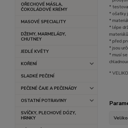
OŘECHOVÉ MÁSLA,
* testova
ČOKOLÁDOVÉ KRÉMY
* ošatky 
* materiá
MASOVÉ SPECIALITY
* lépe dr
materiálů
DŽEMY, MARMELÁDY,
CHUTNEY
* před pr
* jsou urč
JEDLÉ KVĚTY
* musí se
chladnouc
KOŘENÍ
* VELIK
SLADKÉ PEČENÍ
PEČENÉ ČAJE A PEČENÁDY
OSTATNÍ POTRAVINY
Param
SVÍČKY, PLECHOVÉ DÓZY,
Veliko
HRNKY