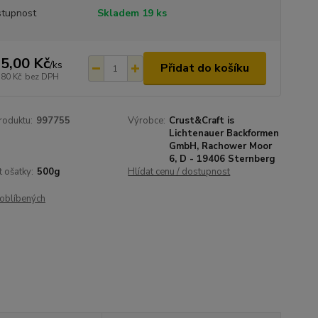
tupnost
Skladem 19 ks
5,00 Kč
/
ks
Přidat do košíku
,80 Kč
bez DPH
roduktu:
997755
Výrobce:
Crust&Craft is
Lichtenauer Backformen
GmbH, Rachower Moor
6, D - 19406 Sternberg
t ošatky:
500g
Hlídat cenu / dostupnost
oblíbených