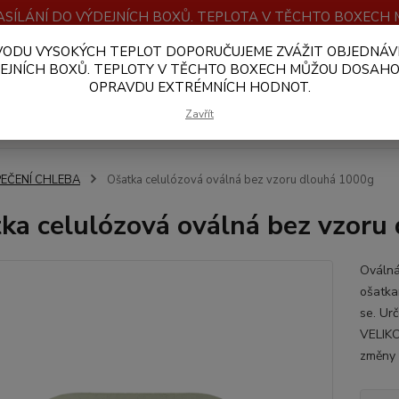
SÍLÁNÍ DO VÝDEJNÍCH BOXŮ. TEPLOTA V TĚCHTO BOXEC
VODU VYSOKÝCH TEPLOT DOPORUČUJEME ZVÁŽIT OBJEDNÁV
OBCHODNÍ PODMÍNKY
PLATBA A DOPRAVA
VELKOOBCHOD
EJNÍCH BOXŮ. TEPLOTY V TĚCHTO BOXECH MŮŽOU DOSAH
OPRAVDU EXTRÉMNÍCH HODNOT.
Hledat
Zavřít
PEČENÍ CHLEBA
Ošatka celulózová oválná bez vzoru dlouhá 1000g
ka celulózová oválná bez vzoru
Oválná
ošatka
se. Ur
VELIKO
změny n