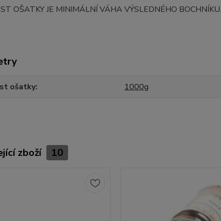
OST OŠATKY JE MINIMÁLNÍ VÁHA VÝSLEDNÉHO BOCHNÍKU
etry
st ošatky
1000g
jící zboží
10