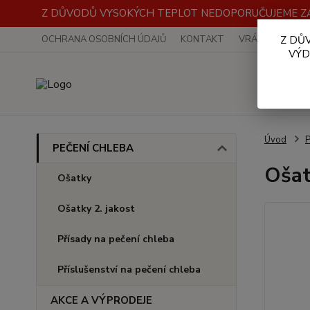
Z DŮVODŮ VYSOKÝCH TEPLOT NEDOPORUČUJEME ZA
OCHRANA OSOBNÍCH ÚDAJŮ
KONTAKT
VRÁCENÍ ZBOŽÍ
Z DŮ
VÝD
Úvod
PEČENÍ CHLEBA
Ošat
Ošatky
Ošatky 2. jakost
Přísady na pečení chleba
Příslušenství na pečení chleba
AKCE A VÝPRODEJE