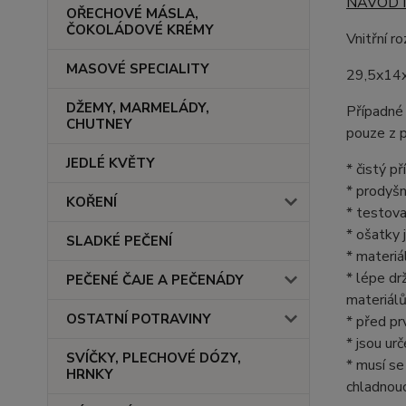
NÁVOD 
OŘECHOVÉ MÁSLA,
ČOKOLÁDOVÉ KRÉMY
Vnitřní r
MASOVÉ SPECIALITY
29,5x14
DŽEMY, MARMELÁDY,
Případné 
CHUTNEY
pouze z p
JEDLÉ KVĚTY
* čistý p
* prodyšn
KOŘENÍ
* testova
* ošatky 
SLADKÉ PEČENÍ
* materiá
* lépe dr
PEČENÉ ČAJE A PEČENÁDY
materiálů
OSTATNÍ POTRAVINY
* před pr
* jsou urč
SVÍČKY, PLECHOVÉ DÓZY,
* musí se
HRNKY
chladnouc