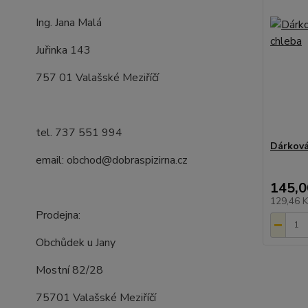
Ing. Jana Malá
Juřinka 143
757 01 Valašské Meziříčí
tel. 737 551 994
Dárková
email: obchod@dobraspizirna.cz
145,0
129,46 
Prodejna:
Obchůdek u Jany
Mostní 82/28
75701 Valašské Meziříčí