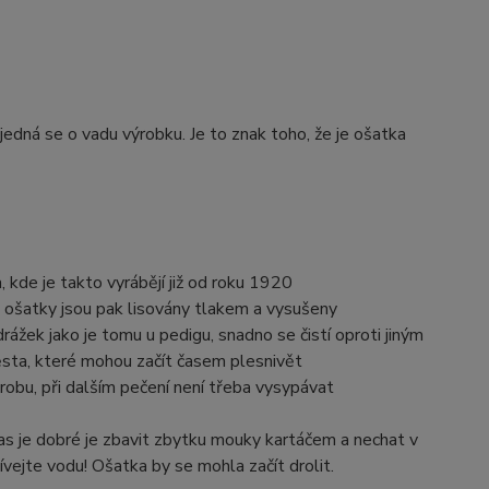
jedná se o vadu výrobku. Je to znak toho, že je ošatka
kde je takto vyrábějí již od roku 1920
, ošatky jsou pak lisovány tlakem a vysušeny
 drážek jako je tomu u pedigu, snadno se čistí oproti jiným
sta, které mohou začít časem plesnivět
obu, při dalším pečení není třeba vysypávat
bčas je dobré je zbavit zbytku mouky kartáčem a nechat v
vejte vodu! Ošatka by se mohla začít drolit.