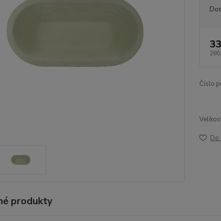
Dos
33
280
Číslo p
Velikos
Do 
é produkty