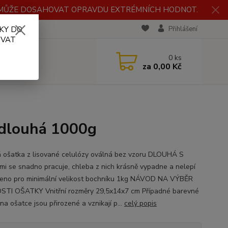
H MŮŽE DOSAHOVAT OPRAVDU EXTRÉMNÍCH HODNOT.
KY DO
RECENZE
Přihlášení
OVAT
0
ks
za
0,00 Kč
 dlouhá 1000g
 ošatka z lisované celulózy oválná bez vzoru DLOUHÁ S
mi se snadno pracuje, chleba z nich krásně vypadne a nelepí
čeno pro minimální velikost bochníku 1kg NÁVOD NA VÝBĚR
STI OŠATKY Vnitřní rozměry 29,5x14x7 cm Případné barevné
a ošatce jsou přirozené a vznikají p...
celý popis