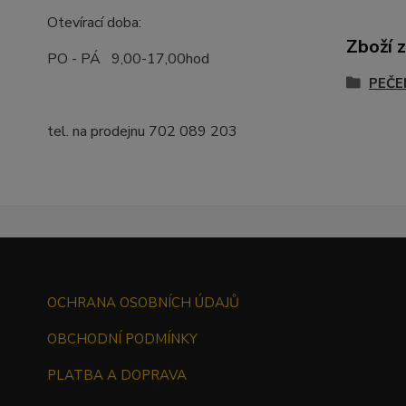
Otevírací doba:
Zboží 
PO - PÁ 9,00-17,00hod
PEČE
tel. na prodejnu 702 089 203
OCHRANA OSOBNÍCH ÚDAJŮ
OBCHODNÍ PODMÍNKY
PLATBA A DOPRAVA