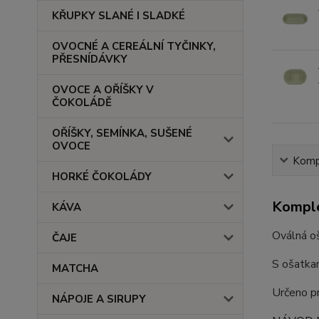
KŘUPKY SLANÉ I SLADKÉ
OVOCNÉ A CEREÁLNÍ TYČINKY,
PŘESNÍDÁVKY
OVOCE A OŘÍŠKY V
ČOKOLÁDĚ
OŘÍŠKY, SEMÍNKA, SUŠENÉ
OVOCE
Kompl
HORKÉ ČOKOLÁDY
Komple
KÁVA
Oválná o
ČAJE
S ošatkam
MATCHA
Určeno pr
NÁPOJE A SIRUPY