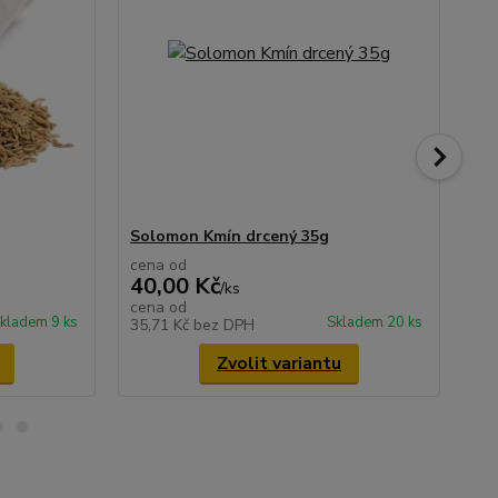
Solomon Kmín drcený 35g
So
cena od
40,00 Kč
/
ks
39
cena od
kladem 9 ks
Skladem 20 ks
35,71 Kč
bez DPH
34
Zvolit variantu