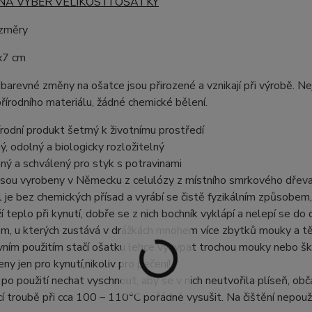
NA VÝBĚR VELIKOSTI OŠATKY
ozměry
x7 cm
barevné změny na ošatce jsou přirozené a vznikají při výrobě. Ne
řírodního materiálu, žádné chemické bělení.
řírodní produkt šetrný k životnímu prostředí
ý, odolný a biologicky rozložitelný
ný a schválený pro styk s potravinami
jsou vyrobeny v Německu z celulózy z místního smrkového dřeva, 
l je bez chemických přísad a vyrábí se čistě fyzikálním způsobem
ží teplo při kynutí, dobře se z nich bochník vyklápí a nelepí se do
m, u kterých zustává v drážkách mnohem více zbytků mouky a tě
vním použitím stačí ošatku lehce vysypat trochou mouky nebo škr
eny jen pro kynutí,nikoliv pro pečení!
 po použití nechat vyschnout, aby se v nich neutvořila plíseň, o
í troubě při cca 100 – 110°C pořádně vysušit. Na čištění nepouží