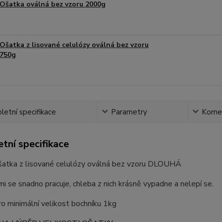
Ošatka oválná bez vzoru 2000g
Ošatka z lisované celulózy oválná bez vzoru
750g
etní specifikace
Parametry
Kome
tní specifikace
šatka z lisované celulózy oválná bez vzoru DLOUHÁ
i se snadno pracuje, chleba z nich krásně vypadne a nelepí se.
o minimální velikost bochníku 1kg