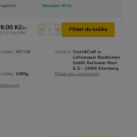
tupnost
Skladem 90 ks
9,00 Kč
/
ks
Přidat do košíku
,17 Kč
bez DPH
roduktu:
987748
Výrobce:
Crust&Craft is
Lichtenauer Backformen
GmbH, Rachower Moor
6, D - 19406 Sternberg
t ošatky:
1000g
Hlídat cenu / dostupnost
oblíbených