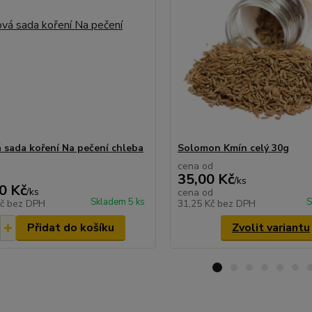
 sada koření Na pečení chleba
Solomon Kmín celý 30g
cena od
35,00 Kč
/
ks
0 Kč
/
ks
cena od
Skladem 5 ks
S
Kč
bez DPH
31,25 Kč
bez DPH
Přidat do košíku
Zvolit variantu