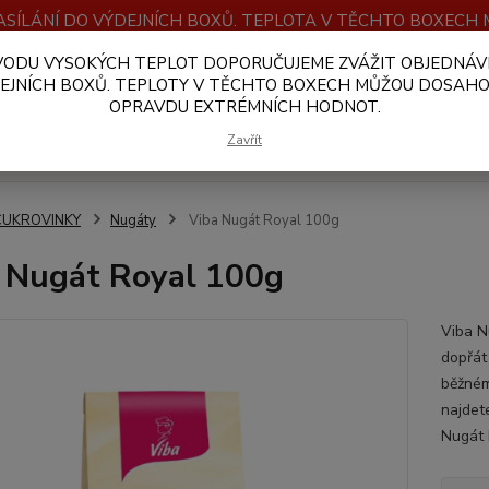
SÍLÁNÍ DO VÝDEJNÍCH BOXŮ. TEPLOTA V TĚCHTO BOXEC
VODU VYSOKÝCH TEPLOT DOPORUČUJEME ZVÁŽIT OBJEDNÁV
OBCHODNÍ PODMÍNKY
PLATBA A DOPRAVA
VELKOOBCHOD
EJNÍCH BOXŮ. TEPLOTY V TĚCHTO BOXECH MŮŽOU DOSAH
OPRAVDU EXTRÉMNÍCH HODNOT.
Hledat
Zavřít
CUKROVINKY
Nugáty
Viba Nugát Royal 100g
 Nugát Royal 100g
Viba N
dopřát
běžném
najdet
Nugát 