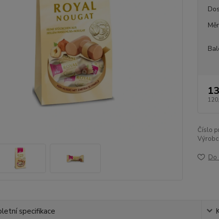
Dos
Měr
Bal
13
120
Číslo p
Výrobc
Do 
etní specifikace