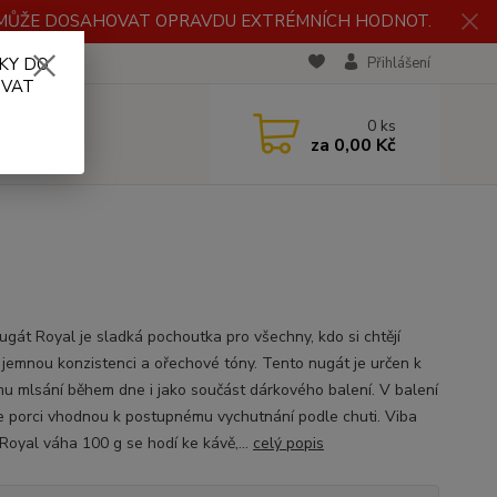
H MŮŽE DOSAHOVAT OPRAVDU EXTRÉMNÍCH HODNOT.
KY DO
RECENZE
Přihlášení
OVAT
0
ks
za
0,00 Kč
ugát Royal je sladká pochoutka pro všechny, kdo si chtějí
 jemnou konzistenci a ořechové tóny. Tento nugát je určen k
u mlsání během dne i jako součást dárkového balení. V balení
e porci vhodnou k postupnému vychutnání podle chuti. Viba
Royal váha 100 g se hodí ke kávě,...
celý popis