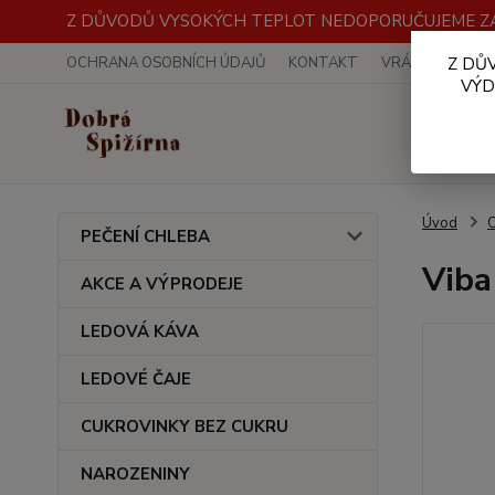
Z DŮVODŮ VYSOKÝCH TEPLOT NEDOPORUČUJEME ZA
OCHRANA OSOBNÍCH ÚDAJŮ
KONTAKT
VRÁCENÍ ZBOŽÍ
Z DŮ
VÝD
Úvod
PEČENÍ CHLEBA
Viba
AKCE A VÝPRODEJE
LEDOVÁ KÁVA
LEDOVÉ ČAJE
CUKROVINKY BEZ CUKRU
NAROZENINY