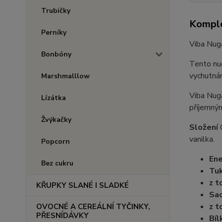
Trubičky
Komple
Perníky
Viba Nugá
Bonbóny
Tento nug
vychutnán
Marshmalllow
Viba Nugá
Lízátka
příjemný
Žvýkačky
Složení
vanilka.
Popcorn
Ene
Bez cukru
Tu
z t
KŘUPKY SLANÉ I SLADKÉ
Sac
z t
OVOCNÉ A CEREÁLNÍ TYČINKY,
PŘESNÍDÁVKY
Bíl