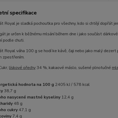
tní specifikace
t Royal je sladká pochoutka pro všechny, kdo si chtějí dopřát j
át je určen k běžnému mlsání během dne i jako součást dárkové
í podle chuti.
t Royal váha 100 g se hodí ke kávě, čaji nebo jako malý dezert 
m zpestřením.
Cukr,
lískové ořechy
34 %, kakaové máslo, sušené plnotučné
ml
rgetická hodnota na 100 g
2405 kJ / 578 kcal
ky
38,7 g
oho nasycené mastné kyseliny
12,4 g
haridy
48 g
oho cukry
47,1 g
koviny
7,4 g