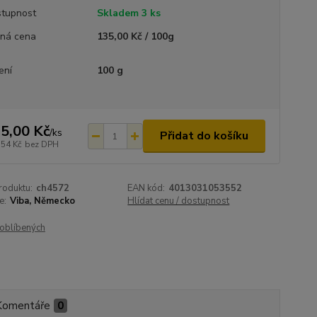
tupnost
Skladem 3 ks
ná cena
135,00 Kč / 100g
ení
100 g
5,00 Kč
/
ks
Přidat do košíku
,54 Kč
bez DPH
roduktu:
ch4572
EAN kód:
4013031053552
e:
Viba, Německo
Hlídat cenu / dostupnost
oblíbených
Komentáře
0