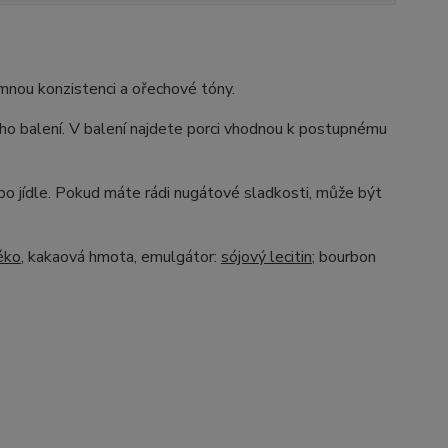
emnou konzistenci a ořechové tóny.
ho balení. V balení najdete porci vhodnou k postupnému
po jídle. Pokud máte rádi nugátové sladkosti, může být
éko
, kakaová hmota, emulgátor:
sójový lecitin
; bourbon