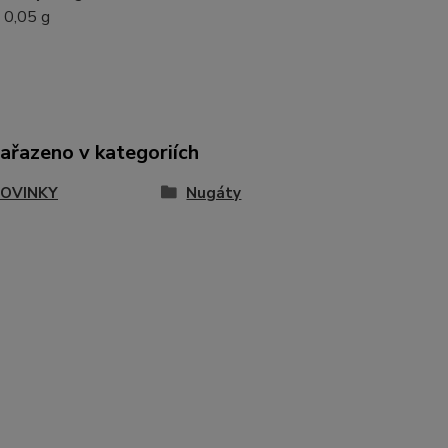
0,05 g
zařazeno v kategoriích
OVINKY
Nugáty