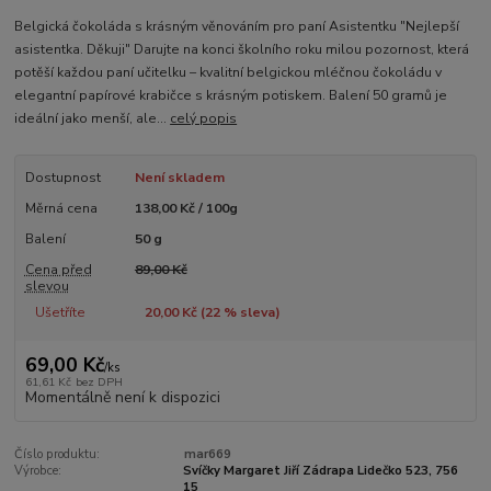
Belgická čokoláda s krásným věnováním pro paní Asistentku "Nejlepší
asistentka. Děkuji" Darujte na konci školního roku milou pozornost, která
potěší každou paní učitelku – kvalitní belgickou mléčnou čokoládu v
elegantní papírové krabičce s krásným potiskem. Balení 50 gramů je
ideální jako menší, ale...
celý popis
Dostupnost
Není skladem
Měrná cena
138,00 Kč / 100g
Balení
50 g
Cena před
89,00 Kč
slevou
Ušetříte
20,00 Kč (
22
% sleva)
69,00 Kč
/
ks
61,61 Kč
bez DPH
Momentálně není k dispozici
Číslo produktu:
mar669
Výrobce:
Svíčky Margaret Jiří Zádrapa Lidečko 523, 756
15