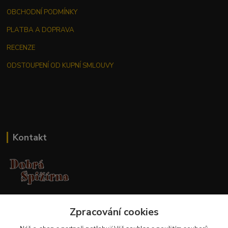
OBCHODNÍ PODMÍNKY
PLATBA A DOPRAVA
RECENZE
ODSTOUPENÍ OD KUPNÍ SMLOUVY
Kontakt
Jana Malá
+420 737 551 994
Zpracování cookies
po - pá 9.00 -17.00 hod