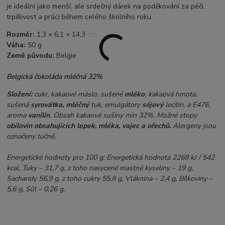
je ideální jako menší, ale srdečný dárek na poděkování za péči,
trpělivost a práci během celého školního roku.
Rozměr:
1,3 × 6,1 × 14,3 cm
Váha:
50 g
Země původu:
Belgie
Belgická čokoláda mléčná 32%
Složení:
cukr, kakaové máslo, sušené
mléko
, kakaová hmota,
sušená
syrovátka, mléčný
tuk, emulgátory
sójový
lecitin, a E476,
aroma
vanilin
. Obsah kakaové sušiny min 32%. Možné stopy
obilovin obsahujících lepek, mléka, vajec a ořechů.
Alergeny jsou
označeny tučně.
Energetické hodnoty pro 100 g: Energetická hodnota 2268 kJ / 542
kcal, Tuky – 31,7 g, z toho nasycené mastné kyseliny – 19 g,
Sacharidy 56,9 g, z toho cukry 55,8 g, Vláknina – 2,4 g, Bílkoviny –
5,6 g, Sůl – 0,26 g.