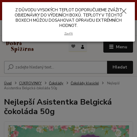
Z DŮVODŮ VYSOKÝCH TEPLOT NEDOPORUČUJEME ZASÍLÁNÍ DO
Z DŮVODU VYSOKÝCH TEPLOT DOPORUČUJEME ZVÁŽIT
VÝDEJNÍCH BOXŮ. TEPLOTA V TĚCHTO BOXECH MŮŽE DOSAHOVAT
OPRAVDU EXTRÉMNÍCH HODNOT.
OBJEDNÁVKY DO VÝDEJNÍCH BOXŮ. TEPLOTY V TĚCHTO
BOXECH MŮŽOU DOSAHOVAT OPRAVDU EXTRÉMNÍCH
HODNOT.
0
ks
za
0,00 Kč
Zavřít
Menu
Hledat
Úvod
CUKROVINKY
Čokolády
Čokolády klasické
Nejlepší
Asistentka Belgická čokoláda 50g
Nejlepší Asistentka Belgická
čokoláda 50g