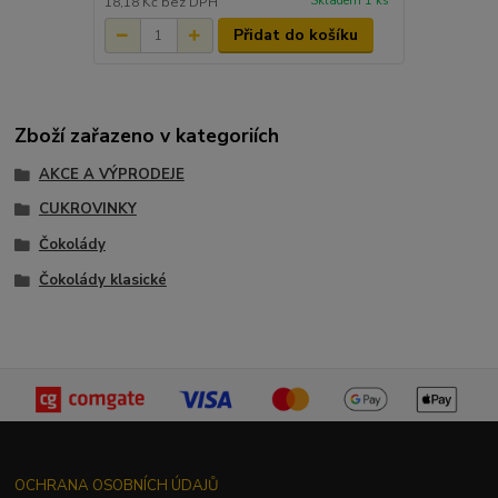
Skladem 1 ks
18,18 Kč
bez DPH
Přidat do košíku
Zboží zařazeno v kategoriích
AKCE A VÝPRODEJE
CUKROVINKY
Čokolády
Čokolády klasické
OCHRANA OSOBNÍCH ÚDAJŮ