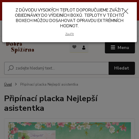
Z DŮVODŮ VYSOKÝCH TEPLOT NEDOPORUČUJEME ZASÍLÁNÍ DO
Z DŮVODU VYSOKÝCH TEPLOT DOPORUČUJEME ZVÁŽIT
VÝDEJNÍCH BOXŮ. TEPLOTA V TĚCHTO BOXECH MŮŽE DOSAHOVAT
OPRAVDU EXTRÉMNÍCH HODNOT.
OBJEDNÁVKY DO VÝDEJNÍCH BOXŮ. TEPLOTY V TĚCHTO
BOXECH MŮŽOU DOSAHOVAT OPRAVDU EXTRÉMNÍCH
HODNOT.
0
ks
za
0,00 Kč
Zavřít
Menu
Hledat
Úvod
Připínací placka Nejlepší asistentka
Připínací placka Nejlepší
asistentka