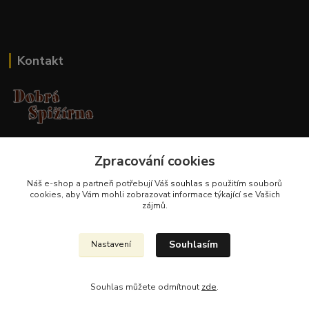
Kontakt
Jana Malá
Zpracování cookies
+420 737 551 994
po - pá 9.00 -17.00 hod
Náš e-shop a partneři potřebují Váš
souhlas
s použitím souborů
cookies, aby Vám mohli zobrazovat informace týkající se Vašich
obchod@dobraspizirna.cz
zájmů.
Souhlasím
Nastavení
Souhlas můžete odmítnout
zde
.
Vytvořeno na
Eshop-rychle.cz