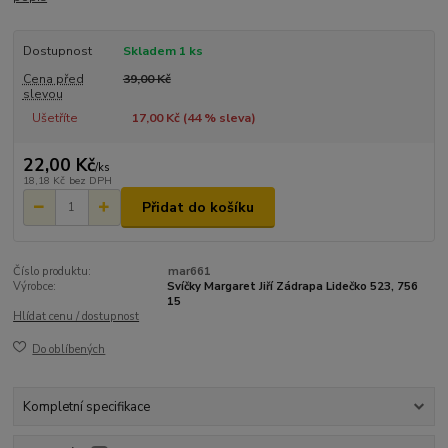
Dostupnost
Skladem 1 ks
Cena před
39,00 Kč
slevou
Ušetříte
17,00 Kč (
44
% sleva)
22,00 Kč
/
ks
18,18 Kč
bez DPH
Přidat do košíku
Číslo produktu:
mar661
Výrobce:
Svíčky Margaret Jiří Zádrapa Lidečko 523, 756
15
Hlídat cenu / dostupnost
Do oblíbených
Kompletní specifikace