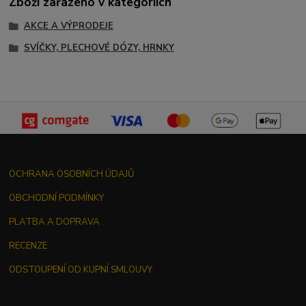
Zboží zařazeno v kategoriích
AKCE A VÝPRODEJE
SVÍČKY, PLECHOVÉ DÓZY, HRNKY
OCHRANA OSOBNÍCH ÚDAJŮ
OBCHODNÍ PODMÍNKY
PLATBA A DOPRAVA
RECENZE
ODSTOUPENÍ OD KUPNÍ SMLOUVY