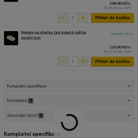
109,00 Kč
/
ks
90,08 Kč
bez DPH
Přidat do košíku
Návlek na ošatku 1kg kulatá světle
Skladem 18 ks
modrý lem
110,00 Kč
/
ks
90,91 Kč
bez DPH
Přidat do košíku
Kompletní specifikace
Komentáře
0
Související zboží
4
Kompletní specifikace