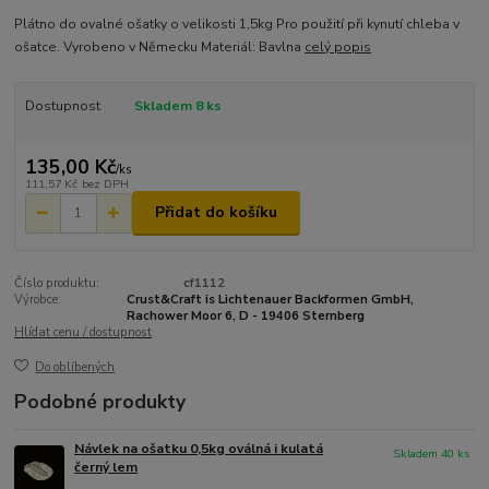
Plátno do ovalné ošatky o velikosti 1,5kg Pro použití při kynutí chleba v
ošatce. Vyrobeno v Německu Materiál: Bavlna
celý popis
Dostupnost
Skladem 8 ks
135,00 Kč
/
ks
111,57 Kč
bez DPH
Přidat do košíku
Číslo produktu:
cf1112
Výrobce:
Crust&Craft is Lichtenauer Backformen GmbH,
Rachower Moor 6, D - 19406 Sternberg
Hlídat cenu / dostupnost
Do oblíbených
Podobné produkty
Návlek na ošatku 0,5kg oválná i kulatá
Skladem 40 ks
černý lem