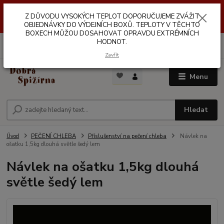
Z DŮVODŮ VYSOKÝCH TEPLOT NEDOPORUČUJEME ZASÍLÁNÍ DO
Z DŮVODU VYSOKÝCH TEPLOT DOPORUČUJEME ZVÁŽIT
VÝDEJNÍCH BOXŮ. TEPLOTA V TĚCHTO BOXECH MŮŽE DOSAHOVAT
OPRAVDU EXTRÉMNÍCH HODNOT.
OBJEDNÁVKY DO VÝDEJNÍCH BOXŮ. TEPLOTY V TĚCHTO
BOXECH MŮŽOU DOSAHOVAT OPRAVDU EXTRÉMNÍCH
HODNOT.
0
ks
za
0,00 Kč
Zavřít
Menu
Hledat
Úvod
PEČENÍ CHLEBA
Příslušenství na pečení chleba
Návlek na
ošatku 1,5kg dlouhá světle šedý lem
Návlek na ošatku 1,5kg dlouhá
světle šedý lem