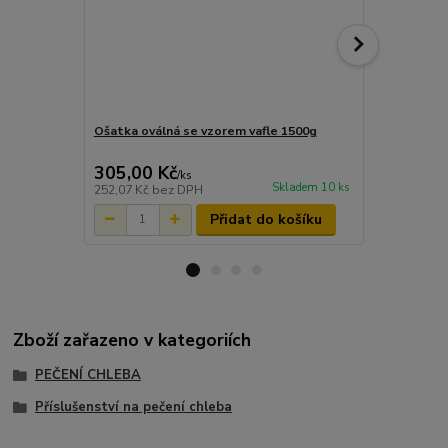
Ošatka oválná se vzorem vafle 1500g
Solomon Chl
305,00 Kč
37,00 Kč
/
ks
Skladem 10 ks
252,07 Kč
bez DPH
33,04 Kč
bez
Přidat do košíku
Zboží zařazeno v kategoriích
PEČENÍ CHLEBA
Příslušenství na pečení chleba