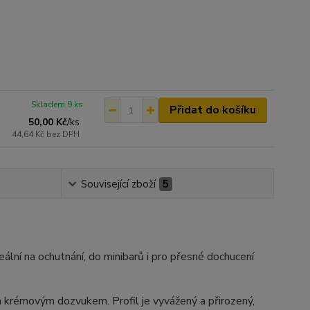
Skladem 9 ks
Přidat do košíku
50,00 Kč
/
ks
44,64 Kč
bez DPH
Související zboží
5
deální na ochutnání, do minibarů i pro přesné dochucení
 a krémovým dozvukem. Profil je vyvážený a přirozený,