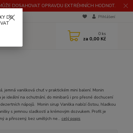
H MŮŽE DOSAHOVAT OPRAVDU EXTRÉMNÍCH HODNOT.
KY DO
RECENZE
Přihlášení
OVAT
0
ks
za
0,00 Kč
ká, jemná vanilková chuť v praktickém mini balení. Monin
a je ideální na ochutnání, do minibarů i pro přesné dochucení
 dezertních nápojů. Monin sirup Vanilka nabízí čistou, hladkou
anilky s jemnou sladkostí a krémovým dozvukem. Profil je
ný a přirozený, bez umělých ne...
celý popis