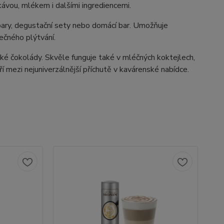
ávou, mlékem i dalšími ingrediencemi.
nibary, degustační sety nebo domácí bar. Umožňuje
ečného plýtvání.
orké čokolády. Skvěle funguje také v mléčných koktejlech,
í mezi nejuniverzálnější příchutě v kavárenské nabídce.