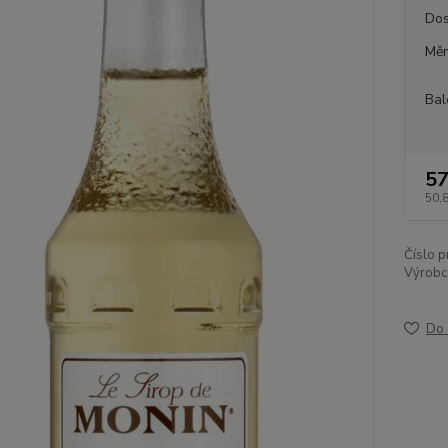
Dos
Měr
Bal
57
50,
Číslo p
Výrobc
Do 