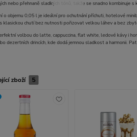
ch nebo přehnaně sladkých tónů, takže se snadno kombinuje s k
ní o objemu 0,05 l je ideální pro ochutnání příchuti, hotelové mi
s klasickou chutí bez nutnosti pořizovat velkou láhev a bez zbyt
perfektní volbou do latte, cappuccina, flat white, ledové kávy i h
bo dezertních drincích, kde dodá jemnou sladkost a harmonii. Patř
jící zboží
5