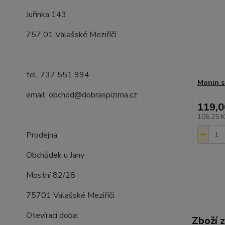
Juřinka 143
757 01 Valašské Meziříčí
tel. 737 551 994
Monin s
email: obchod@dobraspizirna.cz
119,0
106,25 
Prodejna:
Obchůdek u Jany
Mostní 82/28
75701 Valašské Meziříčí
Otevírací doba:
Zboží 