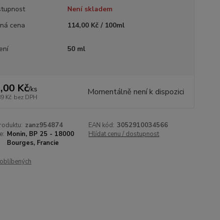
tupnost
Není skladem
ná cena
114,00 Kč / 100ml
ení
50 ml
,00 Kč
/
ks
Momentálně není k dispozici
89 Kč
bez DPH
roduktu:
zanz954874
EAN kód:
3052910034566
e:
Monin, BP 25 - 18000
Hlídat cenu / dostupnost
Bourges, Francie
oblíbených