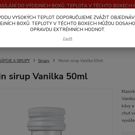
SÍLÁNÍ DO VÝDEJNÍCH BOXŮ. TEPLOTA V TĚCHTO BOXEC
VODU VYSOKÝCH TEPLOT DOPORUČUJEME ZVÁŽIT OBJEDNÁV
OBCHODNÍ PODMÍNKY
PLATBA A DOPRAVA
VELKOOBCHOD
EJNÍCH BOXŮ. TEPLOTY V TĚCHTO BOXECH MŮŽOU DOSAH
OPRAVDU EXTRÉMNÍCH HODNOT.
Hledat
Zavřít
NÁPOJE A SIRUPY
Sirupy
Monin sirup Vanilka 50ml
n sirup Vanilka 50ml
Klasic
Vanilk
kávy a
chuť v
vyváže