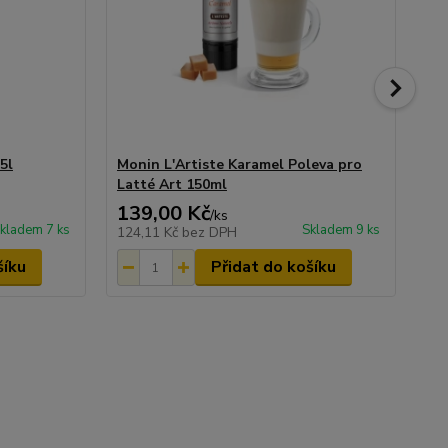
5l
Monin L'Artiste Karamel Poleva pro
Mo
Latté Art 150ml
La
139,00 Kč
13
/
ks
kladem 7 ks
Skladem 9 ks
124,11 Kč
bez DPH
12
šíku
Přidat do košíku