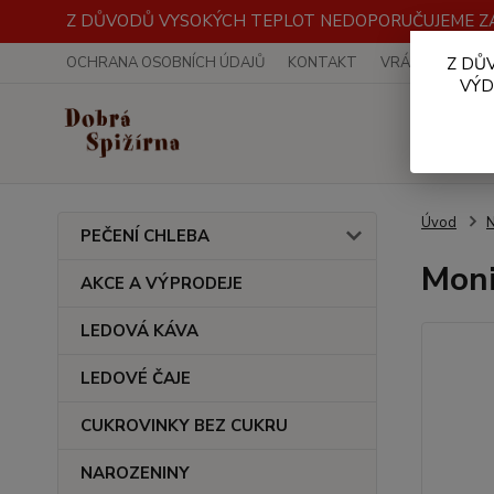
Z DŮVODŮ VYSOKÝCH TEPLOT NEDOPORUČUJEME ZA
OCHRANA OSOBNÍCH ÚDAJŮ
KONTAKT
VRÁCENÍ ZBOŽÍ
Z DŮ
VÝD
Úvod
PEČENÍ CHLEBA
Moni
AKCE A VÝPRODEJE
LEDOVÁ KÁVA
LEDOVÉ ČAJE
CUKROVINKY BEZ CUKRU
NAROZENINY