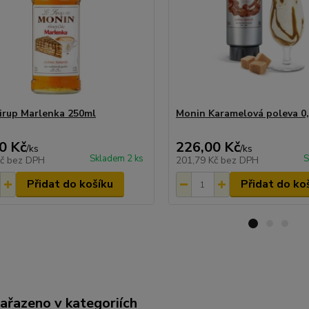
irup Marlenka 250ml
Monin Karamelová poleva 0,
0 Kč
226,00 Kč
/
ks
/
ks
Skladem 2 ks
S
Kč
bez DPH
201,79 Kč
bez DPH
Přidat do košíku
Přidat do ko
zařazeno v kategoriích