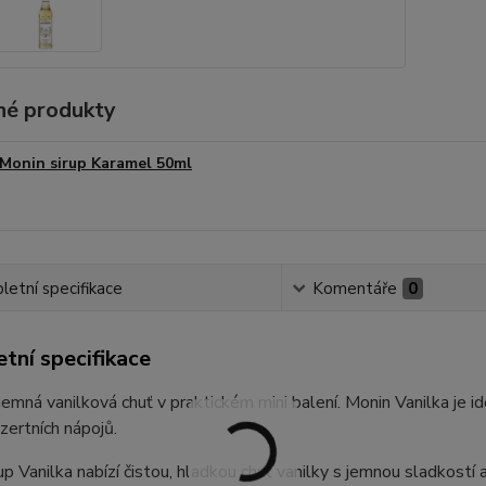
é produkty
Monin sirup Karamel 50ml
etní specifikace
Komentáře
0
tní specifikace
 jemná vanilková chuť v praktickém mini balení. Monin Vanilka je i
zertních nápojů.
up Vanilka nabízí čistou, hladkou chuť vanilky s jemnou sladkostí