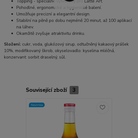
Topping - speciálně vytvořený pro Latté Art.
Pohodlné, ergonomické a hygienické balení.
Umožňuje precizní a elegantní design.
Stabilní na pěně po dobu nejméně 20 minut, až 100 aplikací
na láhev.
Okamžitě zvyšuje atraktivitu drinku.
Složení:
cukr, voda, glukózový sirup, odtučněný kakaový prášek
10%, modifikovaný škrob, okyselovadlo: kyselina mléčná,
konzervant: sorbit draselný, sůl.
Související zboží
3
Novinka