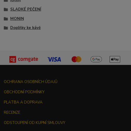
KÁVA
SLADKÉ PEČENÍ
MONIN
Doplňky ke kávě
OCHRANA OSOBNÍCH ÚDAJŮ
OBCHODNÍ PODMÍNKY
PLATBA A DOPRAVA
RECENZE
ODSTOUPENÍ OD KUPNÍ SMLOUVY