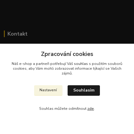
Kontakt
Zpracování cookies
Náš e-shop a partneři potřebují Váš
souhlas
s použitím souborů
cookies, aby Vám mohli zobrazovat informace týkající se Vašich
Jana Malá
zájmů.
+420 737 551 994
po - pá 9.00 -17.00 hod
Souhlasím
Nastavení
obchod@dobraspizirna.cz
Souhlas můžete odmítnout
zde
.