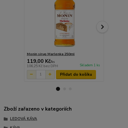
Monin sirup Marlenka 250ml
Monin Karam
119,00 Kč
119,00 K
/
ks
Skladem 1 ks
106,25 Kč
bez DPH
106,25 Kč
be
Přidat do košíku
Zboží zařazeno v kategoriích
LEDOVÁ KÁVA