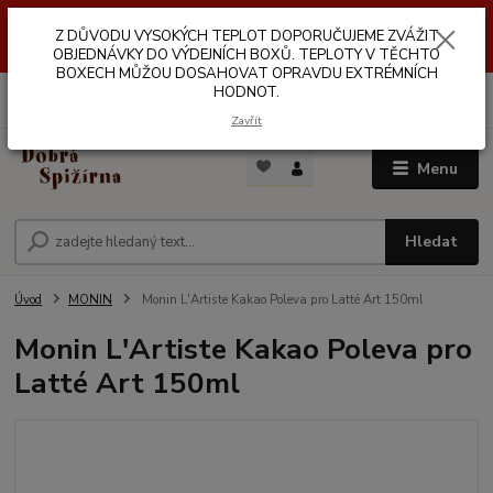
Z DŮVODŮ VYSOKÝCH TEPLOT NEDOPORUČUJEME ZASÍLÁNÍ DO
Z DŮVODU VYSOKÝCH TEPLOT DOPORUČUJEME ZVÁŽIT
VÝDEJNÍCH BOXŮ. TEPLOTA V TĚCHTO BOXECH MŮŽE DOSAHOVAT
OPRAVDU EXTRÉMNÍCH HODNOT.
OBJEDNÁVKY DO VÝDEJNÍCH BOXŮ. TEPLOTY V TĚCHTO
BOXECH MŮŽOU DOSAHOVAT OPRAVDU EXTRÉMNÍCH
HODNOT.
0
ks
za
0,00 Kč
Zavřít
Menu
Hledat
Úvod
MONIN
Monin L'Artiste Kakao Poleva pro Latté Art 150ml
Monin L'Artiste Kakao Poleva pro
Latté Art 150ml