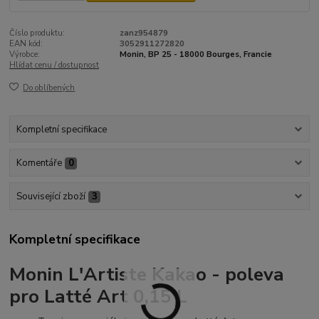
Číslo produktu:
zanz954879
EAN kód:
3052911272820
Výrobce:
Monin, BP 25 - 18000 Bourges, Francie
Hlídat cenu / dostupnost
Do oblíbených
Kompletní specifikace
Komentáře
0
Související zboží
3
Kompletní specifikace
Monin L'Artiste Kakao - poleva
pro Latté Art 0,15 L