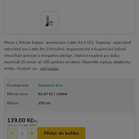
Monin L'Artiste Kakao - poleva pro Latté Art 0,15 L Topping - speciálně
vytvořený pro Latté Art. Pohodlné, ergonomické a hygienické balení.
Umožňuje precizní a elegantní design. Stabilní na pěně po dobu
nejméně 20 minut, až 100 aplikací na láhev. Okamžitě zvyšuje atraktivitu
drinku. Složení: cu...
celý popis
Dostupnost
Skladem 8 ks
Měrná cena
92,67 Kč / 100ml
Balení
150 ml
139,00 Kč
/
ks
124,11 Kč
bez DPH
Přidat do košíku