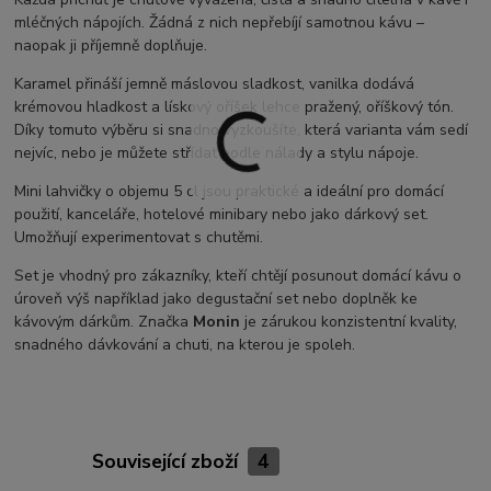
mléčných nápojích. Žádná z nich nepřebíjí samotnou kávu –
naopak ji příjemně doplňuje.
Karamel přináší jemně máslovou sladkost, vanilka dodává
krémovou hladkost a lískový oříšek lehce pražený, oříškový tón.
Díky tomuto výběru si snadno vyzkoušíte, která varianta vám sedí
nejvíc, nebo je můžete střídat podle nálady a stylu nápoje.
Mini lahvičky o objemu 5 cl jsou praktické a ideální pro domácí
použití, kanceláře, hotelové minibary nebo jako dárkový set.
Umožňují experimentovat s chutěmi.
Set je vhodný pro zákazníky, kteří chtějí posunout domácí kávu o
úroveň výš například jako degustační set nebo doplněk ke
kávovým dárkům. Značka
Monin
je zárukou konzistentní kvality,
snadného dávkování a chuti, na kterou je spoleh.
Související zboží
4