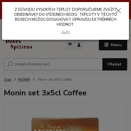
Z DŮVODŮ VYSOKÝCH TEPLOT NEDOPORUČUJEME ZASÍLÁNÍ DO
Z DŮVODU VYSOKÝCH TEPLOT DOPORUČUJEME ZVÁŽIT
VÝDEJNÍCH BOXŮ. TEPLOTA V TĚCHTO BOXECH MŮŽE DOSAHOVAT
OPRAVDU EXTRÉMNÍCH HODNOT.
OBJEDNÁVKY DO VÝDEJNÍCH BOXŮ. TEPLOTY V TĚCHTO
BOXECH MŮŽOU DOSAHOVAT OPRAVDU EXTRÉMNÍCH
HODNOT.
0
ks
za
0,00 Kč
Zavřít
Menu
Hledat
Úvod
MONIN
Monin set 3x5cl Coffee
Monin set 3x5cl Coffee