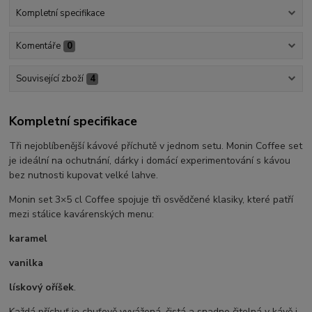
Kompletní specifikace
Komentáře
0
Související zboží
4
Kompletní specifikace
Tři nejoblíbenější kávové příchutě v jednom setu. Monin Coffee set
je ideální na ochutnání, dárky i domácí experimentování s kávou
bez nutnosti kupovat velké lahve.
Monin set 3×5 cl Coffee spojuje tři osvědčené klasiky, které patří
mezi stálice kavárenských menu:
karamel
vanilka
lískový oříšek
.
Každá příchuť je chuťově vyvážená, čistá a snadno čitelná v kávě i