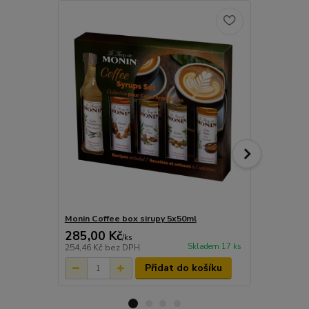
Monin Coffee box sirupy 5x50ml
Monin Jahod
285,00 Kč
50,00 Kč
/
ks
Skladem 17 ks
254,46 Kč
bez DPH
44,64 Kč
bez
Přidat do košíku