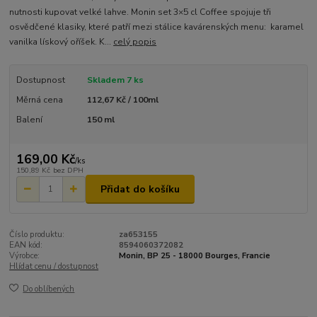
nutnosti kupovat velké lahve. Monin set 3×5 cl Coffee spojuje tři
osvědčené klasiky, které patří mezi stálice kavárenských menu: karamel
vanilka lískový oříšek. K...
celý popis
Dostupnost
Skladem 7 ks
Měrná cena
112,67 Kč / 100ml
Balení
150 ml
169,00 Kč
/
ks
150,89 Kč
bez DPH
Přidat do košíku
Číslo produktu:
za653155
EAN kód:
8594060372082
Výrobce:
Monin, BP 25 - 18000 Bourges, Francie
Hlídat cenu / dostupnost
Do oblíbených