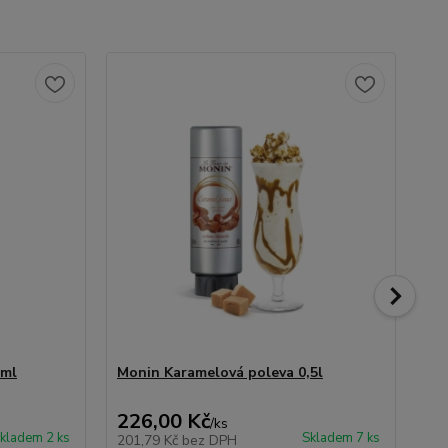
0ml
Monin Karamelová poleva 0,5l
Mo
226,00 Kč
50
/
ks
kladem 2 ks
Skladem 7 ks
201,79 Kč
bez DPH
44