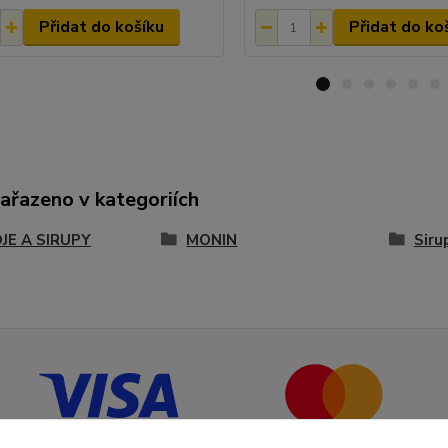
Přidat do košíku
Přidat do ko
zařazeno v kategoriích
JE A SIRUPY
MONIN
Siru