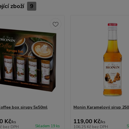
jící zboží
9
offee box sirupy 5x50ml
Monin Karamelový sirup 25
0 Kč
119,00 Kč
/
ks
/
ks
Skladem 19 ks
S
Kč
bez DPH
106,25 Kč
bez DPH