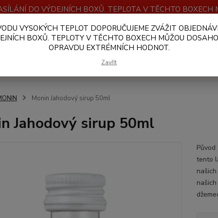
SÍLÁNÍ DO VÝDEJNÍCH BOXŮ. TEPLOTA V TĚCHTO BOXEC
VODU VYSOKÝCH TEPLOT DOPORUČUJEME ZVÁŽIT OBJEDNÁV
OBCHODNÍ PODMÍNKY
PLATBA A DOPRAVA
VELKOOBCHOD
EJNÍCH BOXŮ. TEPLOTY V TĚCHTO BOXECH MŮŽOU DOSAH
OPRAVDU EXTRÉMNÍCH HODNOT.
Hledat
Zavřít
MONIN
Monin Jahodový sirup 50ml
n Jahodový sirup 50ml
Původ :
tento 
našich
našich
džemec