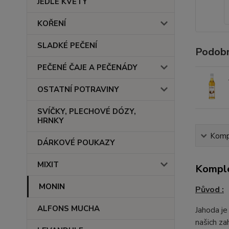
JEDLÉ KVĚTY
KOŘENÍ
SLADKÉ PEČENÍ
Podobn
PEČENÉ ČAJE A PEČENÁDY
OSTATNÍ POTRAVINY
SVÍČKY, PLECHOVÉ DÓZY,
HRNKY
Kompl
DÁRKOVÉ POUKAZY
MIXIT
Komple
MONIN
Původ :
ALFONS MUCHA
Jahoda je
našich za