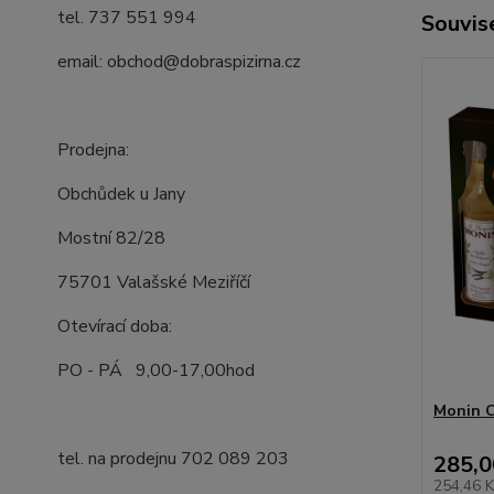
tel. 737 551 994
Souvise
email: obchod@dobraspizirna.cz
Prodejna:
Obchůdek u Jany
Mostní 82/28
75701 Valašské Meziříčí
Otevírací doba:
PO - PÁ 9,00-17,00hod
Monin C
tel. na prodejnu 702 089 203
285,0
254,46 