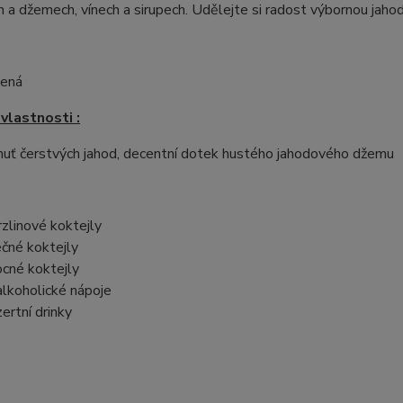
 a džemech, vínech a sirupech. Udělejte si radost výbornou jaho
vená
vlastnosti :
huť čerstvých jahod, decentní dotek hustého jahodového džemu
zlinové koktejly
čné koktejly
cné koktejly
lkoholické nápoje
ertní drinky