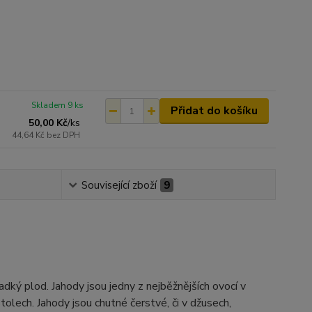
Skladem 9 ks
Přidat do košíku
50,00 Kč
/
ks
44,64 Kč
bez DPH
Související zboží
9
adký plod. Jahody jsou jedny z nejběžnějších ovocí v
tolech. Jahody jsou chutné čerstvé, či v džusech,