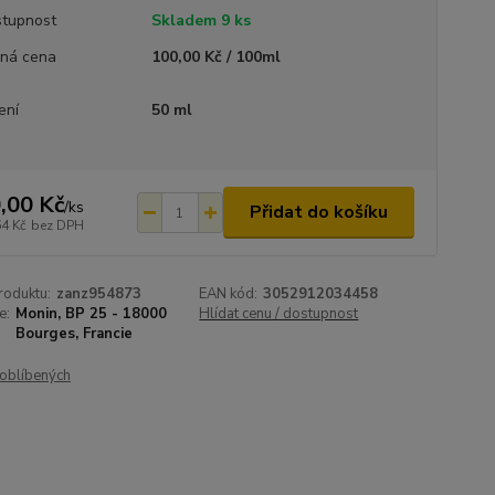
tupnost
Skladem 9 ks
ná cena
100,00 Kč / 100ml
ení
50 ml
,00 Kč
/
ks
Přidat do košíku
64 Kč
bez DPH
roduktu:
zanz954873
EAN kód:
3052912034458
e:
Monin, BP 25 - 18000
Hlídat cenu / dostupnost
Bourges, Francie
oblíbených