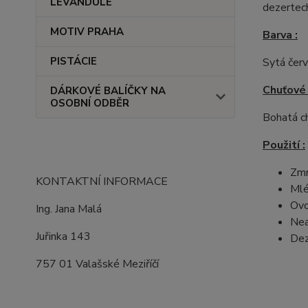
LEVANDULE
dezertech
MOTIV PRAHA
Barva :
PISTÁCIE
Sytá čer
Chuťové 
DÁRKOVÉ BALÍČKY NA
OSOBNÍ ODBĚR
Bohatá c
Použití :
Zmr
KONTAKTNÍ INFORMACE
Mlé
Ovo
Ing. Jana Malá
Nea
Juřinka 143
Dez
757 01 Valašské Meziříčí