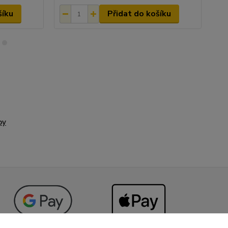
šíku
Přidat do košíku
py