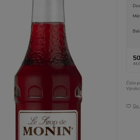
Dos
Měr
Bal
50
44,
Číslo p
Výrobc
Do 