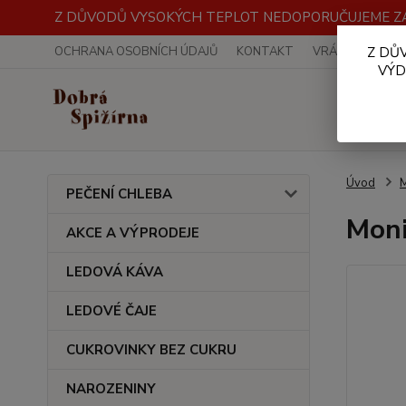
Z DŮVODŮ VYSOKÝCH TEPLOT NEDOPORUČUJEME ZA
OCHRANA OSOBNÍCH ÚDAJŮ
KONTAKT
VRÁCENÍ ZBOŽÍ
Z DŮ
VÝD
Úvod
PEČENÍ CHLEBA
Moni
AKCE A VÝPRODEJE
LEDOVÁ KÁVA
LEDOVÉ ČAJE
CUKROVINKY BEZ CUKRU
NAROZENINY