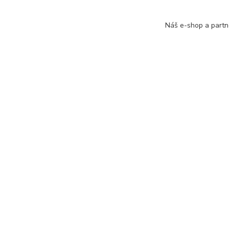
Náš e-shop a partn
OCHRANA OSOBNÍCH ÚDAJŮ
OBCHODNÍ PODMÍNKY
PLATBA A DOPRAVA
RECENZE
ODSTOUPENÍ OD KUPNÍ SMLOUVY