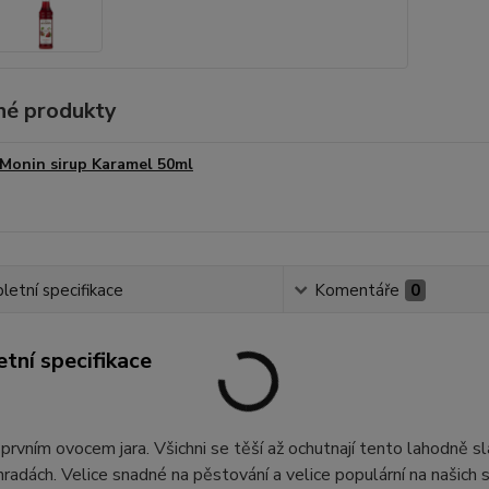
é produkty
Monin sirup Karamel 50ml
etní specifikace
Komentáře
0
tní specifikace
 prvním ovocem jara. Všichni se těší až ochutnají tento lahodně sl
hradách. Velice snadné na pěstování a velice populární na našich s