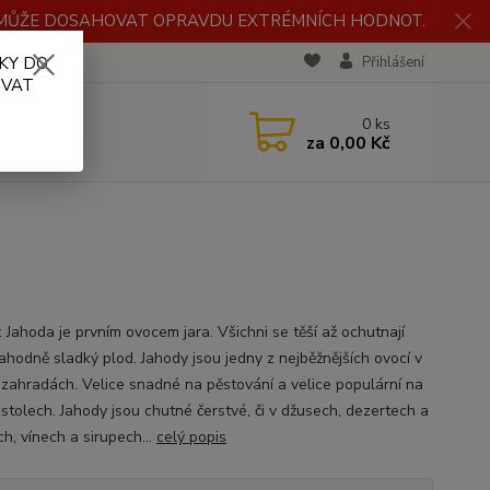
H MŮŽE DOSAHOVAT OPRAVDU EXTRÉMNÍCH HODNOT.
KY DO
RECENZE
Přihlášení
OVAT
0
ks
za
0,00 Kč
 Jahoda je prvním ovocem jara. Všichni se těší až ochutnají
lahodně sladký plod. Jahody jsou jedny z nejběžnějších ovocí v
 zahradách. Velice snadné na pěstování a velice populární na
 stolech. Jahody jsou chutné čerstvé, či v džusech, dezertech a
h, vínech a sirupech...
celý popis