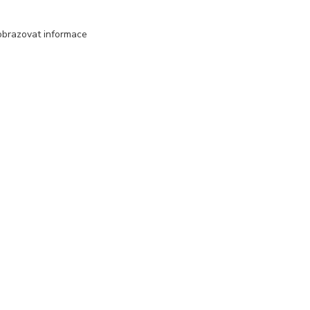
obrazovat informace
Kontakt
Jana Malá
+420 737 551 994
po - pá 9.00 -17.00 hod
obchod@dobraspizirna.cz