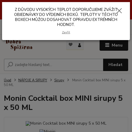
Z DŮVODŮ VYSOKÝCH TEPLOT NEDOPORUČUJEME ZASÍLÁNÍ DO
Z DŮVODU VYSOKÝCH TEPLOT DOPORUČUJEME ZVÁŽIT
VÝDEJNÍCH BOXŮ. TEPLOTA V TĚCHTO BOXECH MŮŽE DOSAHOVAT
OPRAVDU EXTRÉMNÍCH HODNOT.
OBJEDNÁVKY DO VÝDEJNÍCH BOXŮ. TEPLOTY V TĚCHTO
BOXECH MŮŽOU DOSAHOVAT OPRAVDU EXTRÉMNÍCH
HODNOT.
0
ks
za
0,00 Kč
Zavřít
Menu
Hledat
Úvod
NÁPOJE A SIRUPY
Sirupy
Monin Cocktail box MINI sirupy 5 x
50 ML
Monin Cocktail box MINI sirupy 5
x 50 ML