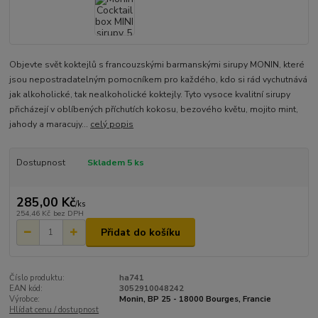
Objevte svět koktejlů s francouzskými barmanskými sirupy MONIN, které
jsou nepostradatelným pomocníkem pro každého, kdo si rád vychutnává
jak alkoholické, tak nealkoholické koktejly. Tyto vysoce kvalitní sirupy
přicházejí v oblíbených příchutích kokosu, bezového květu, mojito mint,
jahody a maracujy...
celý popis
Dostupnost
Skladem 5 ks
285,00 Kč
/
ks
254,46 Kč
bez DPH
Přidat do košíku
Číslo produktu:
ha741
EAN kód:
3052910048242
Výrobce:
Monin, BP 25 - 18000 Bourges, Francie
Hlídat cenu / dostupnost