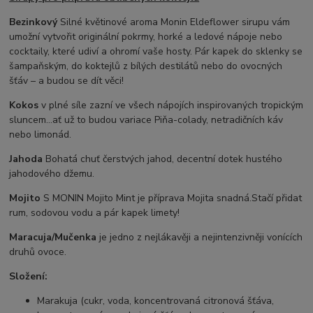
Bezinkový
Silné květinové aroma Monin Eldeflower sirupu vám
umožní vytvořit originální pokrmy, horké a ledové nápoje nebo
cocktaily, které udiví a ohromí vaše hosty. Pár kapek do sklenky se
šampaňským, do koktejlů z bílých destilátů nebo do ovocných
šťáv – a budou se dít věci!
Kokos
v plné síle zazní ve všech nápojích inspirovaných tropickým
sluncem...ať už to budou variace Piňa-colady, netradičních káv
nebo limonád.
Jahoda
Bohatá chuť čerstvých jahod, decentní dotek hustého
jahodového džemu.
Mojito
S MONIN Mojito Mint je příprava Mojita snadná.Stačí přidat
rum, sodovou vodu a pár kapek limety!
Maracuja/Mučenka
je jedno z nejlákavěji a nejintenzivněji vonících
druhů ovoce.
Složení:
Marakuja (cukr, voda, koncentrovaná citronová šťáva,