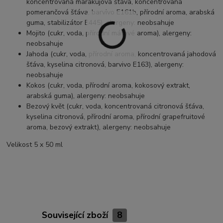
koncentrovaná marakujová šťáva, koncentrovaná
pomerančová šťáva, barvivo E161b, přírodní aroma, arabská
guma, stabilizátor E445), alergeny: neobsahuje
Mojito (cukr, voda, přírodní mátové aroma), alergeny:
neobsahuje
Jahoda (cukr, voda, přírodní aroma, koncentrovaná jahodová
šťáva, kyselina citronová, barvivo E163), alergeny:
neobsahuje
Kokos (cukr, voda, přírodní aroma, kokosový extrakt,
arabská guma), alergeny: neobsahuje
Bezový květ (cukr, voda, koncentrovaná citronová šťáva,
kyselina citronová, přírodní aroma, přírodní grapefruitové
aroma, bezový extrakt), alergeny: neobsahuje
Velikost 5 x 50 ml
Související zboží
8