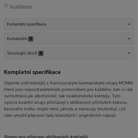
Do oblíbených
Kompletní specifikace
Komentáře
0
Související zboží
8
Kompletní specifikace
Objevte svět koktejlů s francouzskými barmanskými sirupy MONIN,
které jsou nepostradatelným pomocníkem pro každého, kdo si rád
vychutnává jak alkoholické, tak nealkoholické koktejly. Tyto
vysoce kvalitní sirupy přicházejí v oblíbených příchutích kokosu,
bezového květu, mojito mint, jahody a maracujy (mučenky), což
vám umožní připravit řadu klasických i originálních nápojů.
Sirupy pro přípravu oblíbených koktejlů