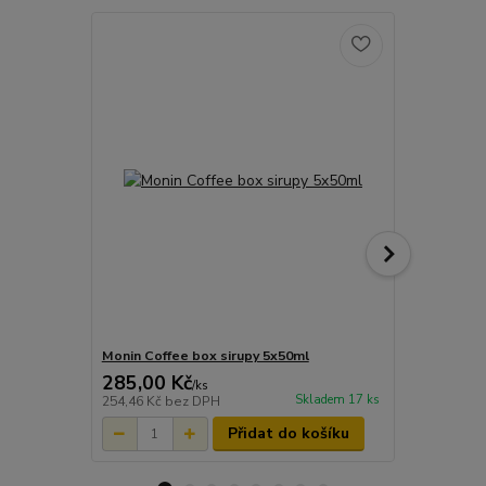
Monin Coffee box sirupy 5x50ml
Monin Jahod
285,00 Kč
50,00 Kč
/
ks
Skladem 17 ks
254,46 Kč
bez DPH
44,64 Kč
bez
Přidat do košíku