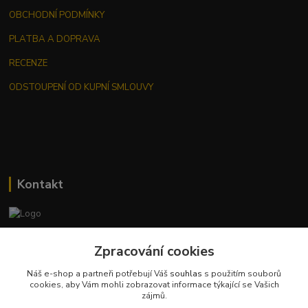
OBCHODNÍ PODMÍNKY
PLATBA A DOPRAVA
RECENZE
ODSTOUPENÍ OD KUPNÍ SMLOUVY
Kontakt
Jana Malá
+420 737 551 994
Zpracování cookies
po - pá 9.00 -17.00 hod
Náš e-shop a partneři potřebují Váš
souhlas
s použitím souborů
cookies, aby Vám mohli zobrazovat informace týkající se Vašich
obchod@dobraspizirna.cz
zájmů.