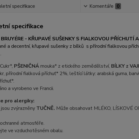
etní specifikace
Komentáře
0
tní specifikace
 BRUYÉRE - KŘUPAVÉ SUŠENKY S FIALKOVOU PŘÍCHUTÍ 
né a decentní, křupavé sušenky z bílků s přírodní fialkovou příc
.
Cukr*,
PŠENIČNÁ
mouka* z etického zemědělství,
BÍLKY z VA
r, přírodní fialková příchuť* 2%, leštící látky: arabská guma, barvi
říchuť*.
no a vyrobeno ve Francii.
e pro alergiky:
 jsou zvýrazněny
TUČNĚ.
Může obsahovat MLÉKO, LÍSKOVÉ O
 ochranné atmosféře.
jte ve vzduchotěsném obalu.