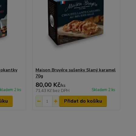
rokantky
Maison Bruyére sušenky Slaný karamel
70g
80,00 Kč
/
ks
kladem 2 ks
Skladem 2 ks
71,43 Kč
bez DPH
šíku
Přidat do košíku