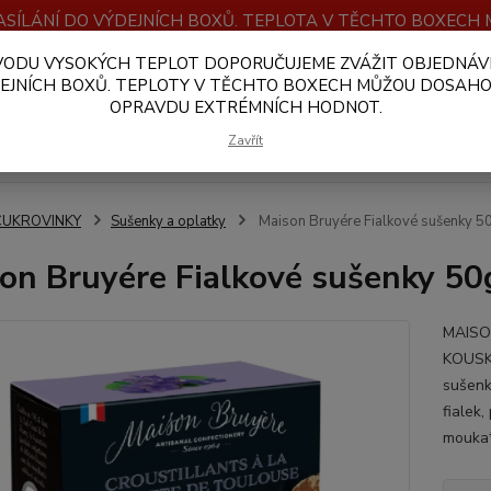
SÍLÁNÍ DO VÝDEJNÍCH BOXŮ. TEPLOTA V TĚCHTO BOXEC
VODU VYSOKÝCH TEPLOT DOPORUČUJEME ZVÁŽIT OBJEDNÁV
OBCHODNÍ PODMÍNKY
PLATBA A DOPRAVA
VELKOOBCHOD
EJNÍCH BOXŮ. TEPLOTY V TĚCHTO BOXECH MŮŽOU DOSAH
OPRAVDU EXTRÉMNÍCH HODNOT.
Hledat
Zavřít
CUKROVINKY
Sušenky a oplatky
Maison Bruyére Fialkové sušenky 
on Bruyére Fialkové sušenky 5
MAISO
KOUSK
sušenk
fialek
mouka*