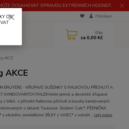
H MŮŽE DOSAHOVAT OPRAVDU EXTRÉMNÍCH HODNOT.
KY DO
RECENZE
Přihlášení
OVAT
0
ks
za
0,00 Kč
50g AKCE
0g AKCE
N BRUYÉRE - KŘUPAVÉ SUŠENKY S FIALKOVOU PŘÍCHUTÍ A
Y KANDOVANÝCH FIALEKVelmi jemné a decentní, křupavé
y z bílků s přírodní fialkovou příchutí a kousky kandovaných
, pěstovaných v oblasti Toulouse. Složení: Cukr*, PŠENIČNÁ
 z etického zemědělství, BÍLKY z VAJEC* z volnéh...
celý popis