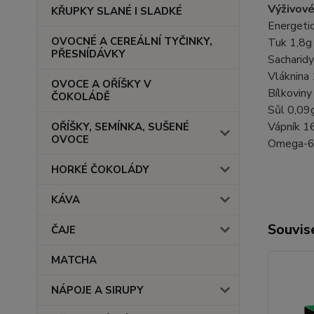
Výživové
KŘUPKY SLANÉ I SLADKÉ
Energeti
OVOCNÉ A CEREÁLNÍ TYČINKY,
Tuk 1,8g
PŘESNÍDÁVKY
Sacharidy
Vláknina 
OVOCE A OŘÍŠKY V
Bílkoviny
ČOKOLÁDĚ
Sůl 0,09
Vápník 
OŘÍŠKY, SEMÍNKA, SUŠENÉ
OVOCE
Omega-6 .
HORKÉ ČOKOLÁDY
KÁVA
Souvise
ČAJE
MATCHA
NÁPOJE A SIRUPY