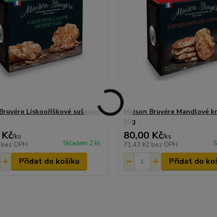
Bruyére Lískooříškové sušenky
Maison Bruyére Mandlové k
50g
 Kč
80,00 Kč
/
ks
/
ks
Skladem 2 ks
S
č
bez DPH
71,43 Kč
bez DPH
Přidat do košíku
Přidat do ko