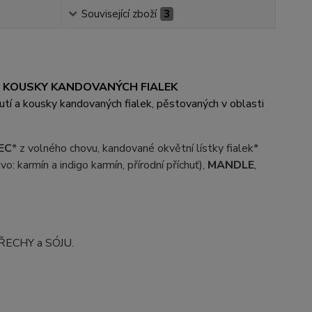
Související zboží
3
A KOUSKY KANDOVANÝCH FIALEK
hutí a kousky kandovaných fialek, pěstovaných v oblasti
JEC
* z volného chovu, kandované okvětní lístky fialek*
vo: karmín a indigo karmín, přírodní příchuť),
MANDLE
,
ŘECHY a SÓJU.