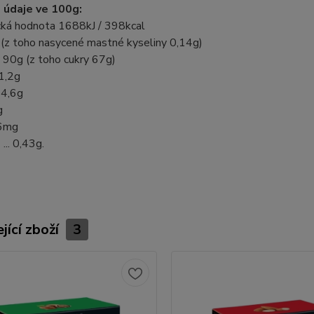
 údaje ve 100g:
cká hodnota 1688kJ / 398kcal
 (z toho nasycené mastné kyseliny 0,14g)
 90g (z toho cukry 67g)
1,2g
 4,6g
g
16mg
.. 0,43g.
jící zboží
3