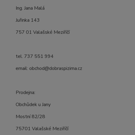
Ing. Jana Malá
Juřinka 143
757 01 Valašské Meziříčí
tel. 737 551 994
email: obchod@dobraspizirna.cz
Prodejna:
Obchůdek u Jany
Mostní 82/28
75701 Valašské Meziříčí