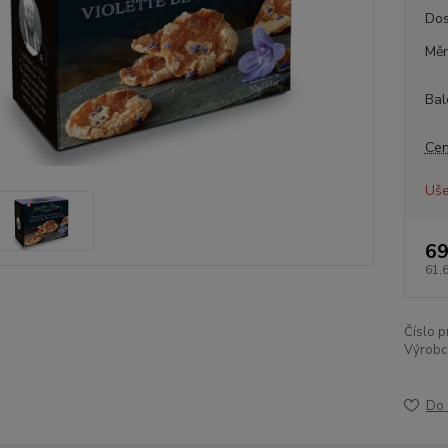
Dos
Měr
Bal
Cen
Uše
69
61,
Číslo p
Výrobc
Do 