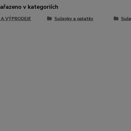
zařazeno v kategoriích
 A VÝPRODEJE
Sušenky a oplatky
Suše