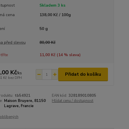
tupnost
Skladem 3 ks
ná cena
138,00 Kč / 100g
ení
50 g
a před slevou
80,00 Kč
tříte
11,00 Kč (
14
% sleva)
,00 Kč
/
ks
Přidat do košíku
61 Kč
bez DPH
roduktu:
tb54921
EAN kód:
328189010805
e:
Maison Bruyere, 81150
Hlídat cenu / dostupnost
Lagrave, Francie
oblíbených