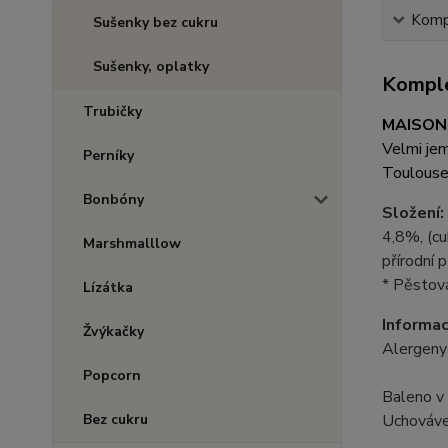
Kompl
Sušenky bez cukru
Sušenky, oplatky
Komple
Trubičky
MAISON
Velmi jem
Perníky
Toulouse
Bonbóny
Složení:
4,8%, (cuk
Marshmalllow
přírodní p
* Pěstová
Lízátka
Informac
Žvýkačky
Alergeny
Popcorn
Baleno v
Bez cukru
Uchováve