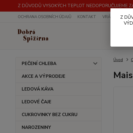
Z DŮVODŮ VYSOKÝCH TEPLOT NEDOPORUČUJEME ZA
OCHRANA OSOBNÍCH ÚDAJŮ
KONTAKT
VRÁCENÍ ZBOŽÍ
Z DŮ
VÝD
Úvod
PEČENÍ CHLEBA
Mais
AKCE A VÝPRODEJE
LEDOVÁ KÁVA
LEDOVÉ ČAJE
CUKROVINKY BEZ CUKRU
NAROZENINY