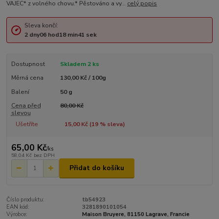
VAJEC* z volného chovu.* Pěstováno a vy...
celý popis
Sleva končí:
2
dny
06
hod
18
min
41
sek
Dostupnost
Skladem 2 ks
Měrná cena
130,00 Kč / 100g
Balení
50 g
Cena před
80,00 Kč
slevou
Ušetříte
15,00 Kč (
19
% sleva)
65,00 Kč
/
ks
58,04 Kč
bez DPH
Přidat do košíku
Číslo produktu:
tb54923
EAN kód:
3281890101054
Výrobce:
Maison Bruyere, 81150 Lagrave, Francie