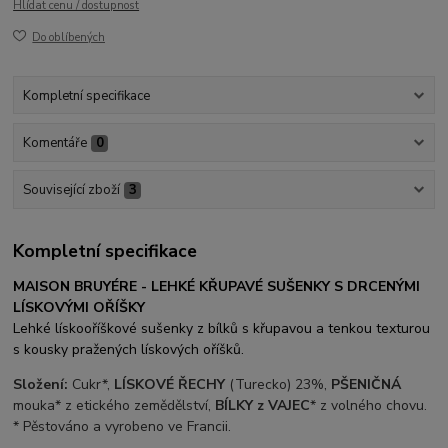
Hlídat cenu / dostupnost
Do oblíbených
Kompletní specifikace
Komentáře
0
Související zboží
3
Kompletní specifikace
MAISON BRUYÉRE - LEHKÉ KŘUPAVÉ SUŠENKY S DRCENÝMI
LÍSKOVÝMI OŘÍŠKY
Lehké lískooříškové sušenky z bílků s křupavou a tenkou texturou
s kousky pražených lískových oříšků.
Složení:
Cukr*,
LÍSKOVÉ ŘECHY
(Turecko) 23%,
PŠENIČNÁ
mouka* z etického zemědělství,
BÍLKY z VAJEC
* z volného chovu.
* Pěstováno a vyrobeno ve Francii.