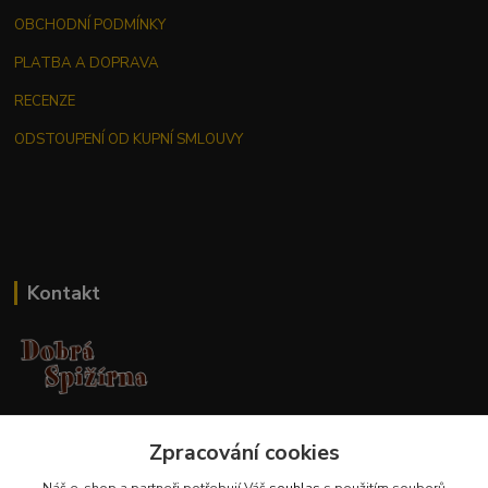
OBCHODNÍ PODMÍNKY
PLATBA A DOPRAVA
RECENZE
ODSTOUPENÍ OD KUPNÍ SMLOUVY
Kontakt
Jana Malá
Zpracování cookies
+420 737 551 994
po - pá 9.00 -17.00 hod