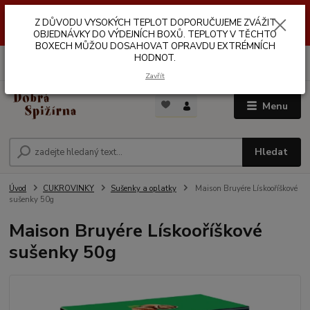
Z DŮVODŮ VYSOKÝCH TEPLOT NEDOPORUČUJEME ZASÍLÁNÍ DO
Z DŮVODU VYSOKÝCH TEPLOT DOPORUČUJEME ZVÁŽIT
VÝDEJNÍCH BOXŮ. TEPLOTA V TĚCHTO BOXECH MŮŽE DOSAHOVAT
OPRAVDU EXTRÉMNÍCH HODNOT.
OBJEDNÁVKY DO VÝDEJNÍCH BOXŮ. TEPLOTY V TĚCHTO
BOXECH MŮŽOU DOSAHOVAT OPRAVDU EXTRÉMNÍCH
HODNOT.
0
ks
za
0,00 Kč
Zavřít
Menu
Hledat
Úvod
CUKROVINKY
Sušenky a oplatky
Maison Bruyére Lískooříškové
sušenky 50g
Maison Bruyére Lískooříškové
sušenky 50g