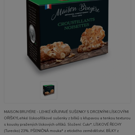
MAISON BRUYÉRE - LEHKÉ KŘUPAVÉ SUŠENKY S DRCENÝMI LÍSKOVÝMI
OŘÍŠKYLehké lískooříškové sušenky z bílků s křupavou a tenkou texturou
s kousky pražených lískových oříšků. Složení: Cukr*, LÍSKOVÉ ŘECHY
(Turecko) 23%, PŠENIČNÁ mouka* z etického zemědělství, BÍLKY z