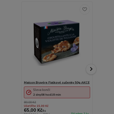
Maison Bruyére Fialkové sušenky 50g AKCE
Maison Bruy
Sleva končí:
2
dny
06
hod
18
min
80,00 Kč
Ušetříte 15,00 Kč
65,00 Kč
80,00 Kč
/
ks
Skladem 3 ks