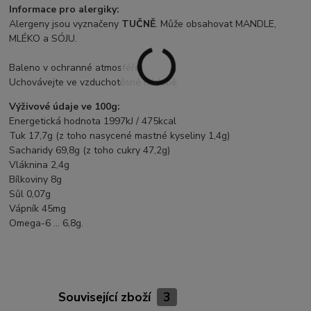
Informace pro alergiky:
Alergeny jsou vyznačeny
TUČNĚ
. Může obsahovat MANDLE,
MLÉKO a SÓJU.
Baleno v ochranné atmosféře.
Uchovávejte ve vzduchotěsné nádobě.
Výživové údaje ve 100g:
Energetická hodnota 1997kJ / 475kcal
Tuk 17,7g (z toho nasycené mastné kyseliny 1,4g)
Sacharidy 69,8g (z toho cukry 47,2g)
Vláknina 2,4g
Bílkoviny 8g
Sůl 0,07g
Vápník 45mg
Omega-6 ... 6,8g.
Související zboží
3