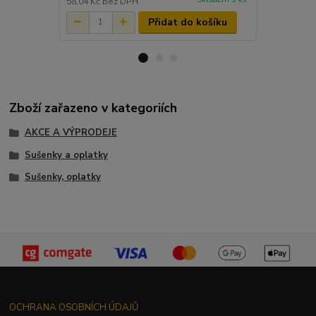
58,04 Kč
bez DPH
71,43 Kč
bez
Přidat do košíku
Zboží zařazeno v kategoriích
AKCE A VÝPRODEJE
Sušenky a oplatky
Sušenky, oplatky
OCHRANA OSOBNÍCH ÚDAJŮ