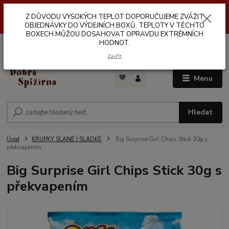
Z DŮVODŮ VYSOKÝCH TEPLOT NEDOPORUČUJEME ZASÍLÁNÍ DO
Z DŮVODU VYSOKÝCH TEPLOT DOPORUČUJEME ZVÁŽIT
VÝDEJNÍCH BOXŮ. TEPLOTA V TĚCHTO BOXECH MŮŽE DOSAHOVAT
OPRAVDU EXTRÉMNÍCH HODNOT.
OBJEDNÁVKY DO VÝDEJNÍCH BOXŮ. TEPLOTY V TĚCHTO
BOXECH MŮŽOU DOSAHOVAT OPRAVDU EXTRÉMNÍCH
HODNOT.
0
ks
za
0,00 Kč
Zavřít
Menu
Hledat
Úvod
KŘUPKY SLANÉ I SLADKÉ
Big Surprise Girl Chips Stick 30g s
překvapením
Big Surprise Girl Chips Stick 30g s
překvapením