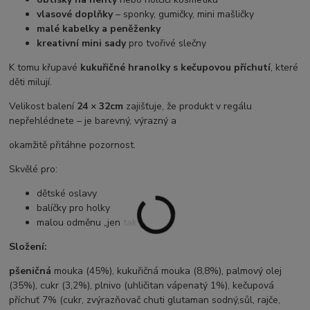
vlasové doplňky
– sponky, gumičky, mini mašličky
malé kabelky a peněženky
kreativní mini sady
pro tvořivé slečny
K tomu křupavé
kukuřičné hranolky s kečupovou příchutí
, které
děti milují.
Velikost balení
24 × 32cm
zajišťuje, že produkt v regálu
nepřehlédnete – je barevný, výrazný a
okamžitě přitáhne pozornost.
Skvělé pro:
dětské oslavy
balíčky pro holky
malou odměnu „jen tak“
Složení:
pšeničná
mouka (45%), kukuřičná mouka (8,8%), palmový olej
(35%), cukr (3,2%), plnivo (uhličitan vápenatý 1%), kečupová
příchuť 7% (cukr, zvýrazňovač chuti glutaman sodný,sůl, rajče,