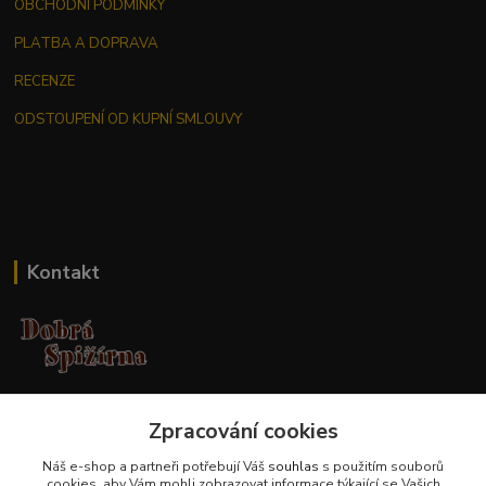
OBCHODNÍ PODMÍNKY
PLATBA A DOPRAVA
RECENZE
ODSTOUPENÍ OD KUPNÍ SMLOUVY
Kontakt
Jana Malá
Zpracování cookies
+420 737 551 994
po - pá 9.00 -17.00 hod
Náš e-shop a partneři potřebují Váš
souhlas
s použitím souborů
cookies, aby Vám mohli zobrazovat informace týkající se Vašich