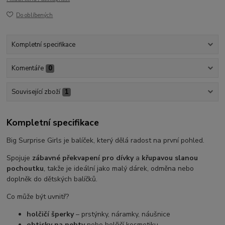
Do oblíbených
Kompletní specifikace
Komentáře
0
Související zboží
1
Kompletní specifikace
Big Surprise Girls je balíček, který dělá radost na první pohled.
Spojuje
zábavné překvapení pro dívky
a
křupavou slanou
pochoutku
, takže je ideální jako malý dárek, odměna nebo
doplněk do dětských balíčků.
Co může být uvnitř?
holčičí šperky
– prstýnky, náramky, náušnice
obtisky na nehty
nebo holčičí kosmetiku