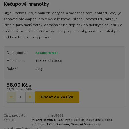
Kečupové hranolky
Big Surprise Girls je balíček, který dělá radost na první pohled. Spojuje
zábavné překvapení pro dívky a křupavou slanou pochoutku, takže je
ideální jako malý dárek, odměna nebo doplněk do dětských balíčků. Co
může být uvnitř? holčičí šperky – prstýnky, náramky, náušnice obtisky na
nehty nebo ho...
celý popis
Dostupnost
Skladem 4 ks
Měrná cena
193,33 Kč / 100g
Balení
30 g
58,00 Kč
/
ks
51,79 Kč
bez DPH
Přidat do košíku
Číslo produktu:
mec5602
Výrobce:
MDZH ROBIN D.O.O, Mv. Padište, Industriska zona,
s.Zdunje 1230 Gostivar, Severní Makedonie
Hlídat cenu / dostupnost