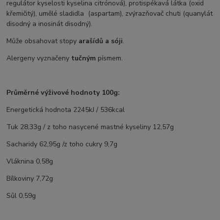
regulátor kyselosti kyselina citrónová), protispékavá látka (oxid
křemičitý), umělé sladidla (aspartam), zvýrazňovač chuti (quanylát
disodný a inosinát disodný).
Může obsahovat stopy
arašídů a sóji
.
Alergeny vyznačeny
tučným
písmem.
Průměrné výživové hodnoty 100g:
Energetická hodnota 2245kJ / 536kcal
Tuk 28,33g / z toho nasycené mastné kyseliny 12,57g
Sacharidy 62,95g /z toho cukry 9,7g
Vláknina 0,58g
Bílkoviny 7,72g
Sůl 0,59g