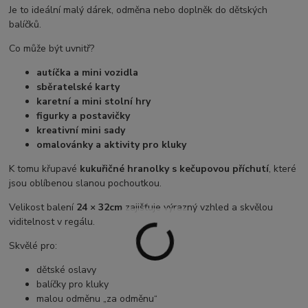
Je to ideální malý dárek, odměna nebo doplněk do dětských
balíčků.
Co může být uvnitř?
autíčka a mini vozidla
sběratelské karty
karetní a mini stolní hry
figurky a postavičky
kreativní mini sady
omalovánky a aktivity pro kluky
K tomu křupavé
kukuřičné hranolky s kečupovou příchutí
, které
jsou oblíbenou slanou pochoutkou.
Velikost balení
24 × 32cm
zajišťuje výrazný vzhled a skvělou
viditelnost v regálu.
Skvělé pro:
dětské oslavy
balíčky pro kluky
malou odměnu „za odměnu“