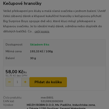
Kečupové hranolky
Velké překvapení pro kluky a malá slaná svačinka v jednom balení. Uvnitř
čeká zábavný dárek a křupavé kukuřičné hranolky s kečupovou příchutí.
Big Surprise Boys spojuje dvě věci, které kluci milují: překvapení a
křupavou svačinku. Je to ideální malý dárek, odměna nebo doplněk do
dětských balíčků. Co...
celý popis
Dostupnost
Skladem 8 ks
Měrná cena
193,33 Kč / 100g
Balení
30 g
58,00 Kč
/
ks
51,79 Kč
bez DPH
Přidat do košíku
Číslo produktu:
mec5601
EAN kód:
5319992006309
Výrobce:
MDZH ROBIN D.O.O, Mv. Padište, Industriska zona,
s.Zdunje 1230 Gostivar, Severní Makedonie