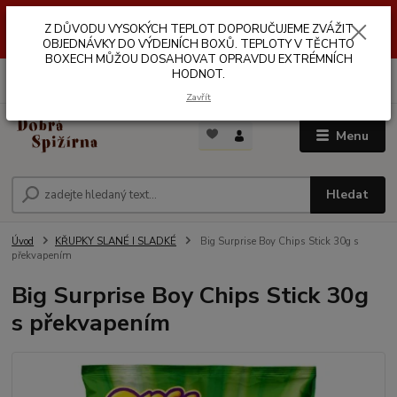
Z DŮVODŮ VYSOKÝCH TEPLOT NEDOPORUČUJEME ZASÍLÁNÍ DO
Z DŮVODU VYSOKÝCH TEPLOT DOPORUČUJEME ZVÁŽIT
VÝDEJNÍCH BOXŮ. TEPLOTA V TĚCHTO BOXECH MŮŽE DOSAHOVAT
OPRAVDU EXTRÉMNÍCH HODNOT.
OBJEDNÁVKY DO VÝDEJNÍCH BOXŮ. TEPLOTY V TĚCHTO
BOXECH MŮŽOU DOSAHOVAT OPRAVDU EXTRÉMNÍCH
HODNOT.
0
ks
za
0,00 Kč
Zavřít
Menu
Hledat
Úvod
KŘUPKY SLANÉ I SLADKÉ
Big Surprise Boy Chips Stick 30g s
překvapením
Big Surprise Boy Chips Stick 30g
s překvapením