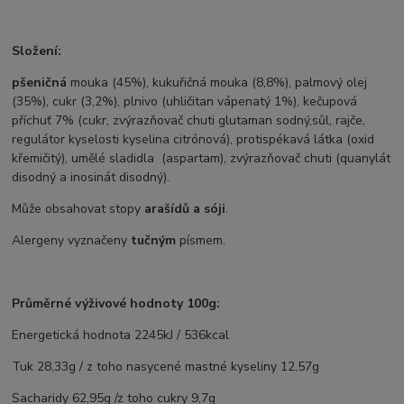
Složení:
pšeničná
mouka (45%), kukuřičná mouka (8,8%), palmový olej
(35%), cukr (3,2%), plnivo (uhličitan vápenatý 1%), kečupová
příchuť 7% (cukr, zvýrazňovač chuti glutaman sodný,sůl, rajče,
regulátor kyselosti kyselina citrónová), protispékavá látka (oxid
křemičitý), umělé sladidla (aspartam), zvýrazňovač chuti (quanylát
disodný a inosinát disodný).
Může obsahovat stopy
arašídů a sóji
.
Alergeny vyznačeny
tučným
písmem.
Průměrné výživové hodnoty 100g:
Energetická hodnota 2245kJ / 536kcal
Tuk 28,33g / z toho nasycené mastné kyseliny 12,57g
Sacharidy 62,95g /z toho cukry 9,7g