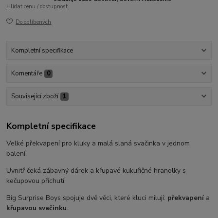
Hlídat cenu / dostupnost
Do oblíbených
Kompletní specifikace
Komentáře
0
Související zboží
1
Kompletní specifikace
Velké překvapení pro kluky a malá slaná svačinka v jednom
balení.
Uvnitř čeká zábavný dárek a křupavé kukuřičné hranolky s
kečupovou příchutí.
Big Surprise Boys spojuje dvě věci, které kluci milují:
překvapení
a
křupavou svačinku
.