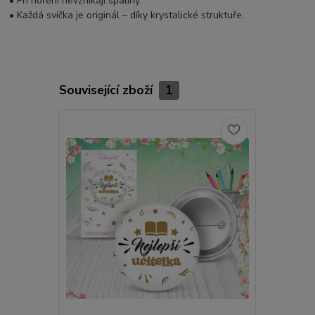
• Při hoření nevznikají spaliny.
• Každá svíčka je originál – díky krystalické struktuře.
Související zboží
1