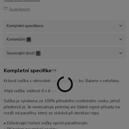
Do oblíbených
Kompletní specifikace
Komentáře
0
Související zboží
1
Kompletní specifikace
Krásná svíčka s věnováním pro paní učitelku. Baleno v celofánu.
Malá svíčka, velikost 8 x 6 cm
Svíčka je vyrobena ze 100% přírodního rostlinného vosku, jehož
předností je, že neobsahuje petrolej ani žádné ropné přísady na
rozdíl od parafínu, který se získává při destilaci ropy.
• Déletrvající hoření svíčky oproti parafínovým.