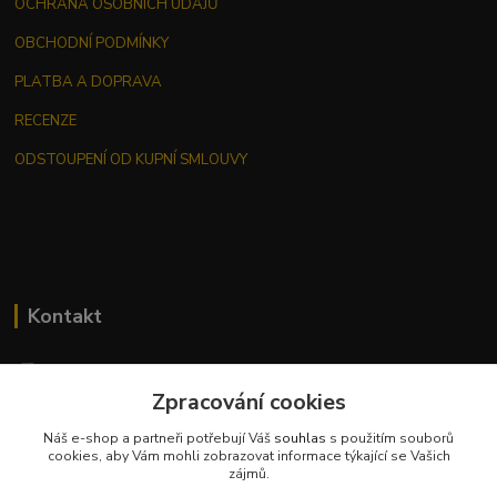
OCHRANA OSOBNÍCH ÚDAJŮ
OBCHODNÍ PODMÍNKY
PLATBA A DOPRAVA
RECENZE
ODSTOUPENÍ OD KUPNÍ SMLOUVY
Kontakt
Zpracování cookies
Náš e-shop a partneři potřebují Váš
souhlas
s použitím souborů
Jana Malá
cookies, aby Vám mohli zobrazovat informace týkající se Vašich
+420 737 551 994
zájmů.