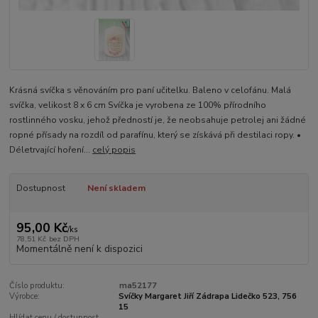
Krásná svíčka s věnováním pro paní učitelku. Baleno v celofánu. Malá
svíčka, velikost 8 x 6 cm Svíčka je vyrobena ze 100% přírodního
rostlinného vosku, jehož předností je, že neobsahuje petrolej ani žádné
ropné přísady na rozdíl od parafínu, který se získává při destilaci ropy. •
Déletrvající hoření...
celý popis
Dostupnost
Není skladem
95,00 Kč
/
ks
78,51 Kč
bez DPH
Momentálně není k dispozici
Číslo produktu:
ma52177
Výrobce:
Svíčky Margaret Jiří Zádrapa Lidečko 523, 756
15
Hlídat cenu / dostupnost