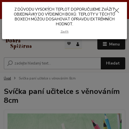
Z DŮVODŮ VYSOKÝCH TEPLOT NEDOPORUČUJEME ZASÍLÁNÍ DO
Z DŮVODU VYSOKÝCH TEPLOT DOPORUČUJEME ZVÁŽIT
VÝDEJNÍCH BOXŮ. TEPLOTA V TĚCHTO BOXECH MŮŽE DOSAHOVAT
OPRAVDU EXTRÉMNÍCH HODNOT.
OBJEDNÁVKY DO VÝDEJNÍCH BOXŮ. TEPLOTY V TĚCHTO
BOXECH MŮŽOU DOSAHOVAT OPRAVDU EXTRÉMNÍCH
HODNOT.
0
ks
za
0,00 Kč
Zavřít
Menu
Hledat
Úvod
Svíčka paní učitelce s věnováním 8cm
Svíčka paní učitelce s věnováním
8cm