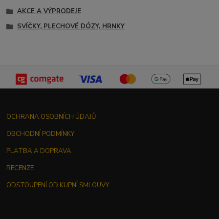
AKCE A VÝPRODEJE
SVÍČKY, PLECHOVÉ DÓZY, HRNKY
OCHRANA OSOBNÍCH ÚDAJŮ
OBCHODNÍ PODMÍNKY
PLATBA A DOPRAVA
RECENZE
ODSTOUPENÍ OD KUPNÍ SMLOUVY