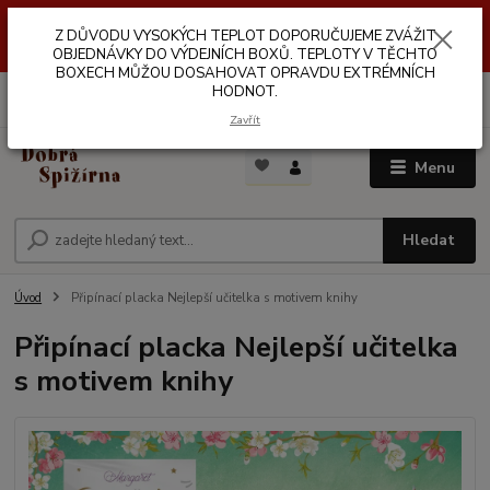
Z DŮVODŮ VYSOKÝCH TEPLOT NEDOPORUČUJEME ZASÍLÁNÍ DO
Z DŮVODU VYSOKÝCH TEPLOT DOPORUČUJEME ZVÁŽIT
VÝDEJNÍCH BOXŮ. TEPLOTA V TĚCHTO BOXECH MŮŽE DOSAHOVAT
OPRAVDU EXTRÉMNÍCH HODNOT.
OBJEDNÁVKY DO VÝDEJNÍCH BOXŮ. TEPLOTY V TĚCHTO
BOXECH MŮŽOU DOSAHOVAT OPRAVDU EXTRÉMNÍCH
HODNOT.
0
ks
za
0,00 Kč
Zavřít
Menu
Hledat
Úvod
Připínací placka Nejlepší učitelka s motivem knihy
Připínací placka Nejlepší učitelka
s motivem knihy