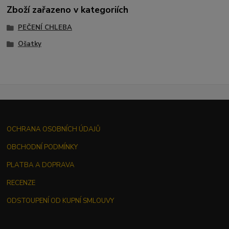
Zboží zařazeno v kategoriích
PEČENÍ CHLEBA
Ošatky
OCHRANA OSOBNÍCH ÚDAJŮ
OBCHODNÍ PODMÍNKY
PLATBA A DOPRAVA
RECENZE
ODSTOUPENÍ OD KUPNÍ SMLOUVY