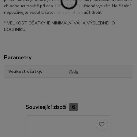
chladnoucí troubě při cca 100 – 110°C pořádně vysušit. Na čištění
nepoužívejte vodu! Ošatka by se mohla začít drolit.
* VELIKOST OŠATKY JE MINIMÁLNÍ VÁHA VÝSLEDNÉHO
BOCHNÍKU.
Parametry
Velikost ošatky
750g
Související zboží
6