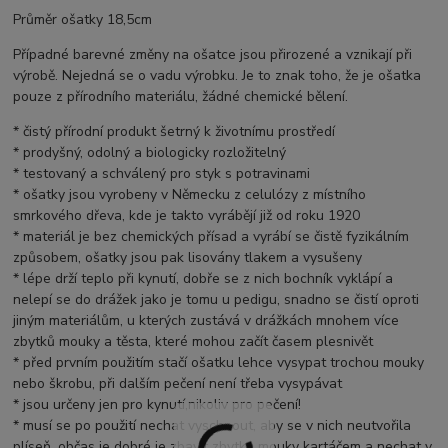
Průměr ošatky 18,5cm
Případné barevné změny na ošatce jsou přirozené a vznikají při
výrobě. Nejedná se o vadu výrobku. Je to znak toho, že je ošatka
pouze z přírodního materiálu, žádné chemické bělení.
* čistý přírodní produkt šetrný k životnímu prostředí
* prodyšný, odolný a biologicky rozložitelný
* testovaný a schválený pro styk s potravinami
* ošatky jsou vyrobeny v Německu z celulózy z místního
smrkového dřeva, kde je takto vyrábějí již od roku 1920
* materiál je bez chemických přísad a vyrábí se čistě fyzikálním
způsobem, ošatky jsou pak lisovány tlakem a vysušeny
* lépe drží teplo při kynutí, dobře se z nich bochník vyklápí a
nelepí se do drážek jako je tomu u pedigu, snadno se čistí oproti
jiným materiálům, u kterých zustává v drážkách mnohem více
zbytků mouky a těsta, které mohou začít časem plesnivět
* před prvním použitím stačí ošatku lehce vysypat trochou mouky
nebo škrobu, při dalším pečení není třeba vysypávat
* jsou určeny jen pro kynutí,nikoliv pro pečení!
* musí se po použití nechat vyschnout, aby se v nich neutvořila
plíseň, občas je dobré je zbavit zbytku mouky kartáčem a nechat v