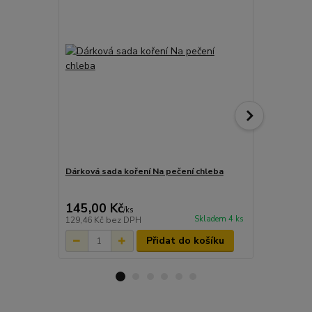
Dárková sada koření Na pečení chleba
Návlek na o
lem
145,00 Kč
110,00 K
/
ks
Skladem 4 ks
129,46 Kč
bez DPH
90,91 Kč
bez
Přidat do košíku