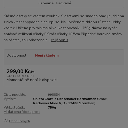
Krásné ošatky se vzorem vroubek. S ošatkami se snadno pracuje, chleba
z nich krásně vypadne a nelepí se. Na upečeném chlebu zůstane lehký
vzorek. Určeno pro minimální velikost bochníku 750g Návod na výběr
správné velikosti ošatky Průměr ošatky 18,5cm Případné barevné změny
na ošatce jsou přirozené a...
celý popis
Dostupnost
Není skladem
299,00 Kč
/
ks
247,11 Kč
bez DPH
Momentálně není k dispozici
Číslo produktu:
998834
Výrobce:
Crust&Craft is Lichtenauer Backformen GmbH,
Rachower Moor 6, D - 19406 Sternberg
Velikost ošatky:
750g
Hlídat cenu / dostupnost
Do oblíbených