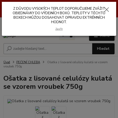
Z DŮVODŮ VYSOKÝCH TEPLOT NEDOPORUČUJEME ZASÍLÁNÍ DO
Z DŮVODU VYSOKÝCH TEPLOT DOPORUČUJEME ZVÁŽIT
VÝDEJNÍCH BOXŮ. TEPLOTA V TĚCHTO BOXECH MŮŽE DOSAHOVAT
OPRAVDU EXTRÉMNÍCH HODNOT.
OBJEDNÁVKY DO VÝDEJNÍCH BOXŮ. TEPLOTY V TĚCHTO
BOXECH MŮŽOU DOSAHOVAT OPRAVDU EXTRÉMNÍCH
HODNOT.
0
ks
za
0,00 Kč
Zavřít
Menu
Hledat
Úvod
PEČENÍ CHLEBA
Ošatka z lisované celulózy kulatá se vzorem
vroubek 750g
Ošatka z lisované celulózy kulatá
se vzorem vroubek 750g