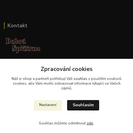
Kontakt
Jana Malá
Zpracování cookies
+420 737 551 994
po - pá 9.00 -17.00 hod
Náš e-shop a partneři potřebují Váš
souhlas
s použitím souborů
cookies, aby Vám mohli zobrazovat informace týkající se Vašich
obchod@dobraspizirna.cz
zájmů.
Souhlasím
Nastavení
Souhlas můžete odmítnout
zde
.
Vytvořeno na
Eshop-rychle.cz