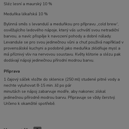
Sléz lesní a maurský
10 %
Meduňka lékařská
10 %
Bylinná směs s levandulí a meduňkou pro přípravu „cold brew“,
osvěžujícího ledového nápoje, který vás uchvátí svou netradiční
barvou, a navíc přispěje k navození pohody a dobré nálady.
Levandule se pro svou jedinečnou vůni a chuť používá například v
provensálské kuchyni a podobně jako meduňka zklidňuje mysl a
má příznivý vliv na nervovou soustavu. Květy klitorie a slézu pak
dodávají nápoji jedinečnou přírodní modrou barvu.
Příprava
1 čajový sáček vložte do sklenice (250 ml) studené pitné vody a
nechte vyluhovat 8-15 min. Již po pár
minutách se nápoj zabarvuje modře, aby nakonec získal
jedinečnou přírodně modrou barvu. Připravuje se vždy čerstvý.
Určeno k okamžité spotřebě.