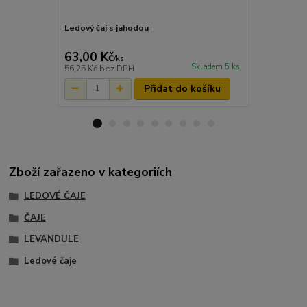
Ledový čaj s jahodou
Apotheke CO
20x2g
63,00 Kč
60,00 Kč
/
ks
Skladem 5 ks
56,25 Kč
bez DPH
53,57 Kč
bez
Přidat do košíku
Zboží zařazeno v kategoriích
LEDOVÉ ČAJE
ČAJE
LEVANDULE
Ledové čaje