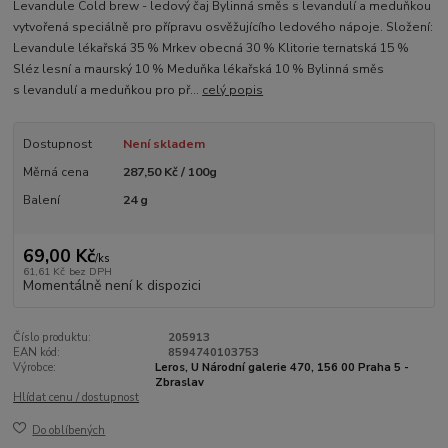
Levandule Cold brew - ledový čaj Bylinná směs s levandulí a meduňkou
vytvořená speciálně pro přípravu osvěžujícího ledového nápoje. Složení:
Levandule lékařská 35 % Mrkev obecná 30 % Klitorie ternatská 15 %
Sléz lesní a maurský 10 % Meduňka lékařská 10 % Bylinná směs
s levandulí a meduňkou pro př...
celý popis
Dostupnost
Není skladem
Měrná cena
287,50 Kč / 100g
Balení
24 g
69,00 Kč
/
ks
61,61 Kč
bez DPH
Momentálně není k dispozici
Číslo produktu:
205913
EAN kód:
8594740103753
Výrobce:
Leros, U Národní galerie 470, 156 00 Praha 5 -
Zbraslav
Hlídat cenu / dostupnost
Do oblíbených