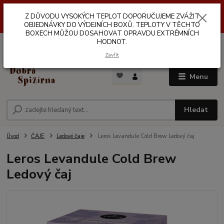
Z DŮVODŮ VYSOKÝCH TEPLOT NEDOPORUČUJEME ZASÍLÁNÍ DO
Z DŮVODU VYSOKÝCH TEPLOT DOPORUČUJEME ZVÁŽIT
VÝDEJNÍCH BOXŮ. TEPLOTA V TĚCHTO BOXECH MŮŽE DOSAHOVAT
OPRAVDU EXTRÉMNÍCH HODNOT.
OBJEDNÁVKY DO VÝDEJNÍCH BOXŮ. TEPLOTY V TĚCHTO
BOXECH MŮŽOU DOSAHOVAT OPRAVDU EXTRÉMNÍCH
HODNOT.
0
ks
za
0,00 Kč
Zavřít
Menu
Hledat
Úvod
ČAJE
Ledové čaje
Leros Levandule Cold Brew Ledový čaj
Leros Levandule Cold Brew
Ledový čaj