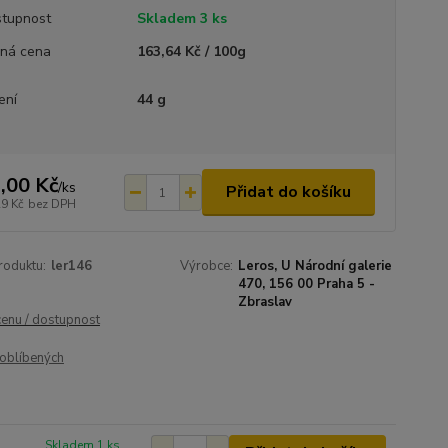
tupnost
Skladem 3 ks
ná cena
163,64 Kč / 100g
ení
44 g
,00 Kč
/
ks
Přidat do košíku
29 Kč
bez DPH
roduktu:
ler146
Výrobce:
Leros, U Národní galerie
470, 156 00 Praha 5 -
Zbraslav
cenu / dostupnost
oblíbených
Skladem 1 ks