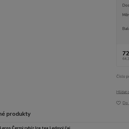
Dos
Měr
Bal
72
64,
Číslo p
Hlídat 
Do 
é produkty
Leros Černý rybíz Ice tea Ledový čaj