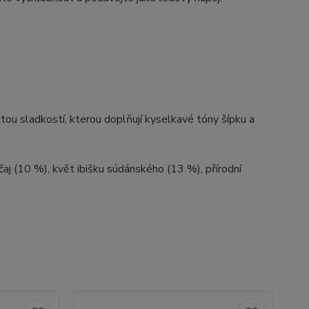
tou sladkostí, kterou doplňují kyselkavé tóny šípku a
čaj (10 %), květ ibišku súdánského (13 %), přírodní