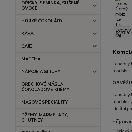
OŘÍŠKY, SEMÍNKA, SUŠENÉ
OVOCE
HORKÉ ČOKOLÁDY
Kompl
KÁVA
ČAJE
Komple
MATCHA
Lahodný l
hloubku, 
NÁPOJE A SIRUPY
OSVĚŽUJ
OŘECHOVÉ MÁSLA,
ČOKOLÁDOVÉ KRÉMY
Lahodný l
hloubku, 
MASOVÉ SPECIALITY
ideální p
DŽEMY, MARMELÁDY,
CHUTNEY
Příprava
1 čajový 