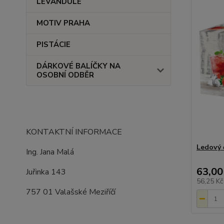
LEVANDULE
MOTIV PRAHA
PISTÁCIE
DÁRKOVÉ BALÍČKY NA
OSOBNÍ ODBĚR
KONTAKTNÍ INFORMACE
Ledový 
Ing. Jana Malá
63,00
Juřinka 143
56,25 K
757 01 Valašské Meziříčí