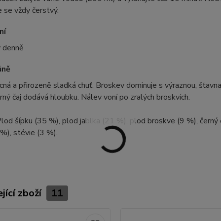
e se vždy čerstvý.
ní
y denně
ůně
cná a přirozeně sladká chuť. Broskev dominuje s výraznou, šťavna
erný čaj dodává hloubku. Nálev voní po zralých broskvích.
lod šípku (35 %), plod jablka (21 %), plod broskve (9 %), černý 
%), stévie (3 %).
jící zboží
11