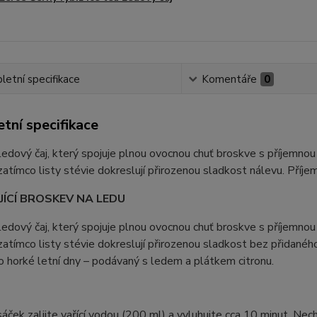
etní specifikace
Komentáře
0
tní specifikace
edový čaj, který spojuje plnou ovocnou chuť broskve s příjemnou k
zatímco listy stévie dokreslují přirozenou sladkost nálevu. Příje
ÍCÍ BROSKEV NA LEDU
edový čaj, který spojuje plnou ovocnou chuť broskve s příjemnou k
zatímco listy stévie dokreslují přirozenou sladkost bez přidanéh
ro horké letní dny – podávaný s ledem a plátkem citronu.
sáček zalijte vařící vodou (200 ml) a vyluhujte cca 10 minut. Ne