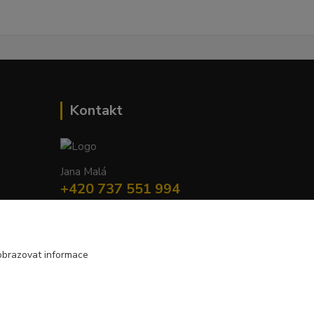
Kontakt
Jana Malá
+420 737 551 994
po - pá 9.00 -17.00 hod
obchod@dobraspizirna.cz
obrazovat informace