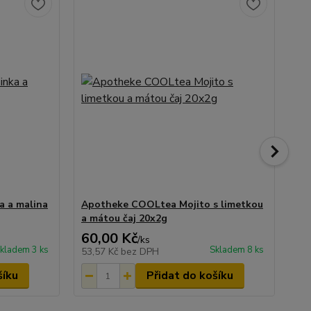
 a malina
Apotheke COOLtea Mojito s limetkou
Le
a mátou čaj 20x2g
60,00 Kč
60
/
ks
kladem 3 ks
Skladem 8 ks
53,57 Kč
bez DPH
53
šíku
Přidat do košíku