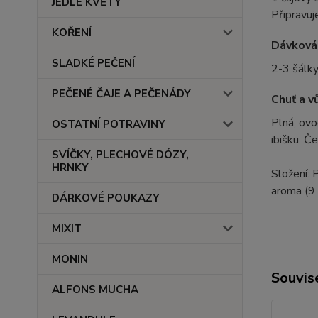
JEDLÉ KVĚTY
Připravuj
KOŘENÍ
Dávková
SLADKÉ PEČENÍ
2-3 šálk
PEČENÉ ČAJE A PEČENÁDY
Chuť a v
Plná, ovo
OSTATNÍ POTRAVINY
ibišku. Č
SVÍČKY, PLECHOVÉ DÓZY,
HRNKY
Složení:
P
aroma (9 
DÁRKOVÉ POUKAZY
MIXIT
MONIN
Souvise
ALFONS MUCHA