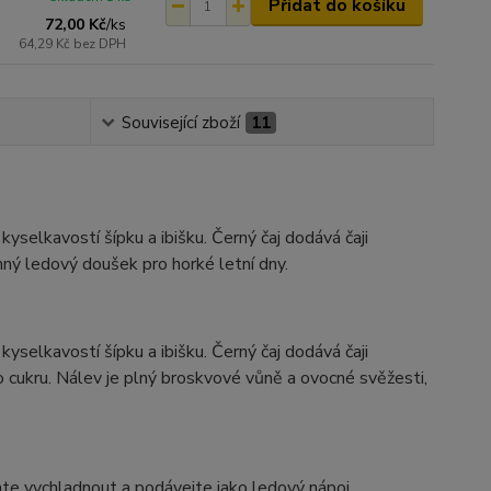
Přidat do košíku
72,00 Kč
/
ks
64,29 Kč
bez DPH
Související zboží
11
yselkavostí šípku a ibišku. Černý čaj dodává čaji
mný ledový doušek pro horké letní dny.
yselkavostí šípku a ibišku. Černý čaj dodává čaji
o cukru. Nálev je plný broskvové vůně a ovocné svěžesti,
chte vychladnout a podávejte jako ledový nápoj.