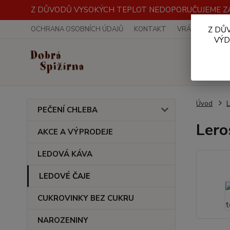
Z DŮVODŮ VYSOKÝCH TEPLOT NEDOPORUČUJEME ZA
OCHRANA OSOBNÍCH ÚDAJŮ
KONTAKT
VRÁCENÍ ZBOŽÍ
Z DŮ
VÝD
Úvod
PEČENÍ CHLEBA
Lero
AKCE A VÝPRODEJE
LEDOVÁ KÁVA
LEDOVÉ ČAJE
CUKROVINKY BEZ CUKRU
NAROZENINY