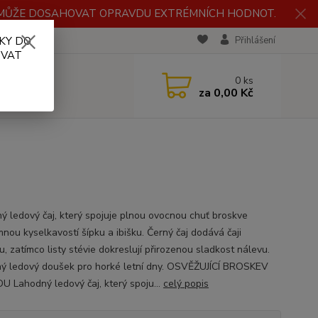
H MŮŽE DOSAHOVAT OPRAVDU EXTRÉMNÍCH HODNOT.
KY DO
RECENZE
Přihlášení
OVAT
0
ks
za
0,00 Kč
ý ledový čaj, který spojuje plnou ovocnou chuť broskve
mnou kyselkavostí šípku a ibišku. Černý čaj dodává čaji
, zatímco listy stévie dokreslují přirozenou sladkost nálevu.
ný ledový doušek pro horké letní dny. OSVĚŽUJÍCÍ BROSKEV
U Lahodný ledový čaj, který spoju...
celý popis