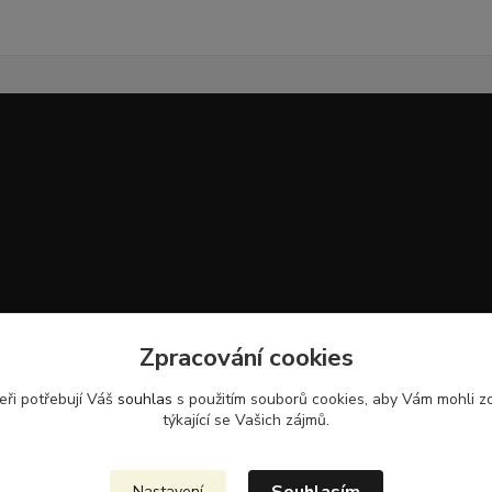
Zpracování cookies
eři potřebují Váš
souhlas
s použitím souborů cookies, aby Vám mohli z
týkající se Vašich zájmů.
Nastavení