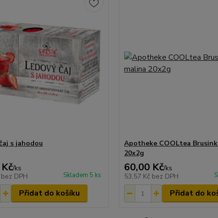
čaj s jahodou
Apotheke COOLtea Brusinka
20x2g
 Kč
60,00 Kč
/
ks
/
ks
Skladem 5 ks
S
č
bez DPH
53,57 Kč
bez DPH
Přidat do košíku
Přidat do ko