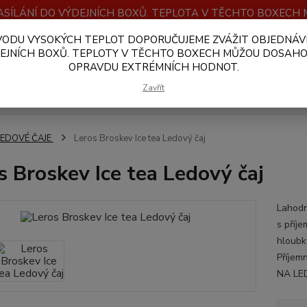
SÍLÁNÍ DO VÝDEJNÍCH BOXŮ. TEPLOTA V TĚCHTO BOXEC
VODU VYSOKÝCH TEPLOT DOPORUČUJEME ZVÁŽIT OBJEDNÁV
OBCHODNÍ PODMÍNKY
PLATBA A DOPRAVA
VELKOOBCHOD
EJNÍCH BOXŮ. TEPLOTY V TĚCHTO BOXECH MŮŽOU DOSAH
OPRAVDU EXTRÉMNÍCH HODNOT.
Hledat
Zavřít
LEDOVÉ ČAJE
Leros Broskev Ice tea Ledový čaj
s Broskev Ice tea Ledový čaj
Lahodn
s příje
hloubku
Příjem
NA LED