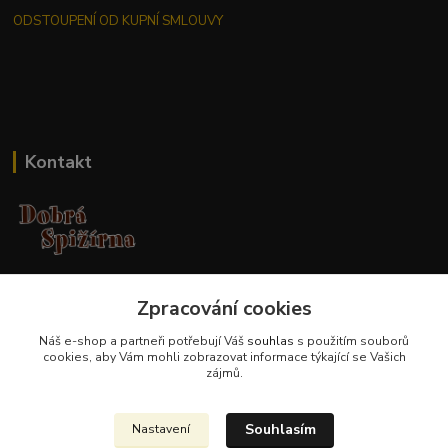
ODSTOUPENÍ OD KUPNÍ SMLOUVY
Kontakt
Jana Malá
+420 737 551 994
Zpracování cookies
po - pá 9.00 -17.00 hod
Náš e-shop a partneři potřebují Váš
souhlas
s použitím souborů
cookies, aby Vám mohli zobrazovat informace týkající se Vašich
obchod@dobraspizirna.cz
zájmů.
Souhlasím
Nastavení