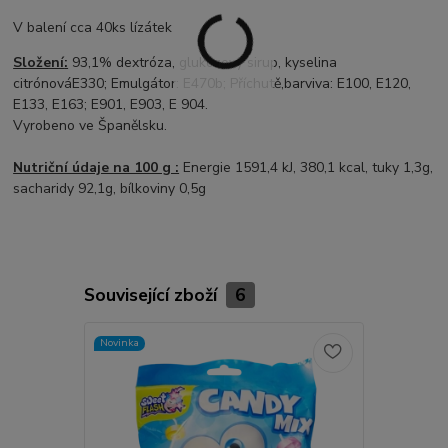
V balení cca 40ks lízátek
Složení
:
93,1
%
dextróza
,
glukózový sirup
, kyselina
citrónová
E330
;
Emulgátor
:
E470b
;
Příchutě,
barviva
:
E100
,
E120
,
E133
,
E163
;
E901
,
E903
,
E 904
.
Vyrobeno ve Španělsku.
Nutriční údaje na 100 g :
Energie 1591,4 kJ, 380,1 kcal, tuky 1,3g,
sacharidy 92,1g, bílkoviny 0,5g
Související zboží
6
Novinka
TOP produkt