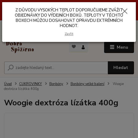
Z DŮVODŮ VYSOKÝCH TEPLOT NEDOPORUČUJEME ZASÍLÁNÍ DO
Z DŮVODU VYSOKÝCH TEPLOT DOPORUČUJEME ZVÁŽIT
VÝDEJNÍCH BOXŮ. TEPLOTA V TĚCHTO BOXECH MŮŽE DOSAHOVAT
OPRAVDU EXTRÉMNÍCH HODNOT.
OBJEDNÁVKY DO VÝDEJNÍCH BOXŮ. TEPLOTY V TĚCHTO
BOXECH MŮŽOU DOSAHOVAT OPRAVDU EXTRÉMNÍCH
HODNOT.
0
ks
za
0,00 Kč
Zavřít
Menu
Hledat
Úvod
CUKROVINKY
Bonbóny
Bonbóny velké balení
Woogie
dextróza lízátka 400g
Woogie dextróza lízátka 400g