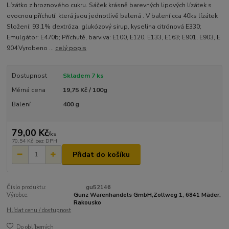
Lízátko z hroznového cukru. Sáček krásně barevných lipových lízátek s
ovocnou příchutí, která jsou jednotlivě balená . V balení cca 40ks lízátek
Složení: 93,1% dextróza, glukózový sirup, kyselina citrónová E330;
Emulgátor: E470b; Příchutě, barviva: E100, E120, E133, E163; E901, E903, E
904.Vyrobeno ...
celý popis
Dostupnost
Skladem 7 ks
Měrná cena
19,75 Kč / 100g
Balení
400 g
79,00 Kč
/
ks
70,54 Kč
bez DPH
Přidat do košíku
Číslo produktu:
gu52146
Výrobce:
Gunz Warenhandels GmbH,Zollweg 1, 6841 Mäder,
Rakousko
Hlídat cenu / dostupnost
Do oblíbených