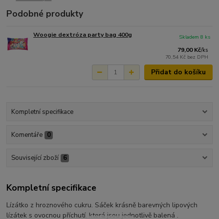
Podobné produkty
Woogie dextróza party bag 400g
Skladem 8 ks
79,00 Kč
/
ks
70,54 Kč
bez DPH
Přidat do košíku
Kompletní specifikace
Komentáře
0
Související zboží
6
Kompletní specifikace
Lízátko z hroznového cukru. Sáček krásně barevných lipových
lízátek s ovocnou příchutí, která jsou jednotlivě balená .