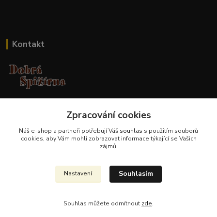
Kontakt
Jana Malá
Zpracování cookies
+420 737 551 994
po - pá 9.00 -17.00 hod
Náš e-shop a partneři potřebují Váš
souhlas
s použitím souborů
cookies, aby Vám mohli zobrazovat informace týkající se Vašich
obchod@dobraspizirna.cz
zájmů.
Souhlasím
Nastavení
Souhlas můžete odmítnout
zde
.
Vytvořeno na
Eshop-rychle.cz