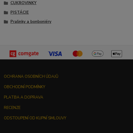
CUKROVINKY
PISTÁCIE
Pralinky a bonboniéry
OCHRANA OSOBNÍCH ÚDAJŮ
OBCHODNÍ PODMÍNKY
PLATBA A DOPRAVA
RECENZE
ODSTOUPENÍ OD KUPNÍ SMLOUVY