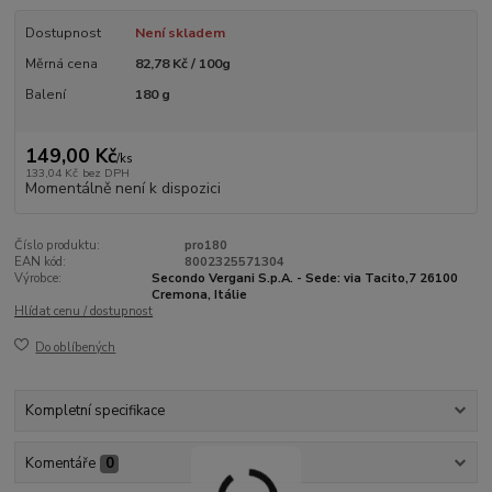
Dostupnost
Není skladem
Měrná cena
82,78 Kč / 100g
Balení
180 g
149,00 Kč
/
ks
133,04 Kč
bez DPH
Momentálně není k dispozici
Číslo produktu:
pro180
EAN kód:
8002325571304
Výrobce:
Secondo Vergani S.p.A. - Sede: via Tacito,7 26100
Cremona, Itálie
Hlídat cenu / dostupnost
Do oblíbených
Kompletní specifikace
Komentáře
0