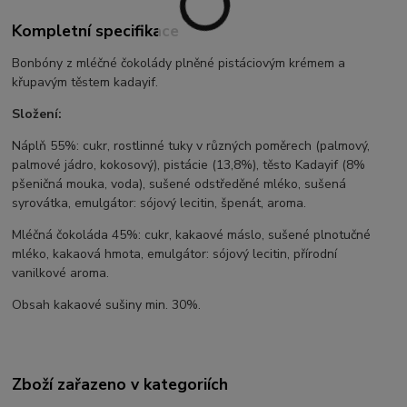
Kompletní specifikace
Bonbóny z mléčné čokolády plněné pistáciovým krémem a
křupavým těstem kadayif.
Složení:
Náplň 55%: cukr, rostlinné tuky v různých poměrech (palmový,
palmové jádro, kokosový), pistácie (13,8%), těsto Kadayif (8%
pšeničná mouka, voda), sušené odstředěné mléko, sušená
syrovátka, emulgátor: sójový lecitin, špenát, aroma.
Mléčná čokoláda 45%: cukr, kakaové máslo, sušené plnotučné
mléko, kakaová hmota, emulgátor: sójový lecitin, přírodní
vanilkové aroma.
Obsah kakaové sušiny min. 30%.
Zboží zařazeno v kategoriích