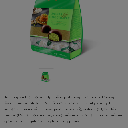
Bonbóny z mléčné čokolády plněné pistáciovým krémem a křupavým
těstem kadayif. Složení: Náplň 55%: cukr, rostlinné tuky v různých
poměrech (palmový, palmové jádro, kokosový), pistácie (13,8%), těsto
Kadayif (8% pšeničná mouka, voda), sušené odstředěné mléko, sušená
syrovátka, emulgátor: sójový leci...
celý popis