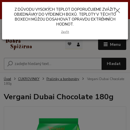
Z DŮVODŮ VYSOKÝCH TEPLOT NEDOPORUČUJEME ZASÍLÁNÍ DO
Z DŮVODU VYSOKÝCH TEPLOT DOPORUČUJEME ZVÁŽIT
VÝDEJNÍCH BOXŮ. TEPLOTA V TĚCHTO BOXECH MŮŽE DOSAHOVAT
OPRAVDU EXTRÉMNÍCH HODNOT.
OBJEDNÁVKY DO VÝDEJNÍCH BOXŮ. TEPLOTY V TĚCHTO
BOXECH MŮŽOU DOSAHOVAT OPRAVDU EXTRÉMNÍCH
HODNOT.
0
ks
za
0,00 Kč
Zavřít
Menu
Hledat
Úvod
CUKROVINKY
Pralinky a bonboniéry
Vergani Dubai Chocolate
180g
Vergani Dubai Chocolate 180g