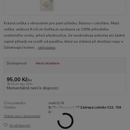
Krásná svíčka s věnováním pro paní učitelku. Baleno v celofánu. Malá
svíčka, velikost 8 x 6 cm Svíčka je vyrobena ze 100% přírodního
rostlinného vosku, jehož předností je, že neobsahuje petrolej ani žádné
ropné přísady na rozdíl od parafínu, který se získává při destilaci ropy. •
Déletrvající hoření...
celý popis
Dostupnost
Není skladem
95,00 Kč
/
ks
78,51 Kč
bez DPH
Momentálně není k dispozici
Číslo produktu:
ma52176
Výrobce:
Svíčky Margaret Jiří Zádrapa Lidečko 523, 756
15
Hlídat cenu / dostupnost
Do oblíbených