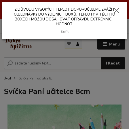
Z DŮVODŮ VYSOKÝCH TEPLOT NEDOPORUČUJEME ZASÍLÁNÍ DO
Z DŮVODU VYSOKÝCH TEPLOT DOPORUČUJEME ZVÁŽIT
VÝDEJNÍCH BOXŮ. TEPLOTA V TĚCHTO BOXECH MŮŽE DOSAHOVAT
OPRAVDU EXTRÉMNÍCH HODNOT.
OBJEDNÁVKY DO VÝDEJNÍCH BOXŮ. TEPLOTY V TĚCHTO
BOXECH MŮŽOU DOSAHOVAT OPRAVDU EXTRÉMNÍCH
HODNOT.
0
ks
za
0,00 Kč
Zavřít
Menu
Hledat
Úvod
Svíčka Paní učitelce 8cm
Svíčka Paní učitelce 8cm