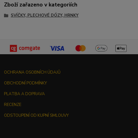
Zboží zařazeno v kategoriích
SVÍČKY, PLECHOVÉ DÓZY, HRNKY
OCHRANA OSOBNÍCH ÚDAJŮ
OBCHODNÍ PODMÍNKY
PLATBA A DOPRAVA
RECENZE
ODSTOUPENÍ OD KUPNÍ SMLOUVY