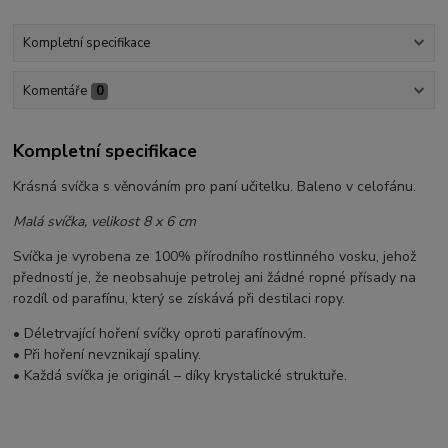
Kompletní specifikace
Komentáře
0
Kompletní specifikace
Krásná svíčka s věnováním pro paní učitelku. Baleno v celofánu.
Malá svíčka, velikost 8 x 6 cm
Svíčka je vyrobena ze 100% přírodního rostlinného vosku, jehož
předností je, že neobsahuje petrolej ani žádné ropné přísady na
rozdíl od parafínu, který se získává při destilaci ropy.
• Déletrvající hoření svíčky oproti parafínovým.
• Při hoření nevznikají spaliny.
• Každá svíčka je originál – díky krystalické struktuře.