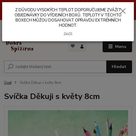
Z DŮVODŮ VYSOKÝCH TEPLOT NEDOPORUČUJEME ZASÍLÁNÍ DO
Z DŮVODU VYSOKÝCH TEPLOT DOPORUČUJEME ZVÁŽIT
VÝDEJNÍCH BOXŮ. TEPLOTA V TĚCHTO BOXECH MŮŽE DOSAHOVAT
OPRAVDU EXTRÉMNÍCH HODNOT.
OBJEDNÁVKY DO VÝDEJNÍCH BOXŮ. TEPLOTY V TĚCHTO
BOXECH MŮŽOU DOSAHOVAT OPRAVDU EXTRÉMNÍCH
HODNOT.
0
ks
za
0,00 Kč
Zavřít
Menu
Hledat
Úvod
Svíčka Děkuji s květy 8cm
Svíčka Děkuji s květy 8cm