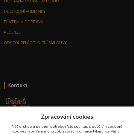
OCHRANA OSOBNÍCH ÚDAJŮ
OBCHODNÍ PODMÍNKY
PLATBA A DOPRAVA
RECENZE
ODSTOUPENÍ OD KUPNÍ SMLOUVY
Kontakt
Zpracování cookies
Jana Malá
Náš e-shop a partneři potřebují Váš
souhlas
s použitím souborů
+420 737 551 994
cookies, aby Vám mohli zobrazovat informace týkající se Vašich