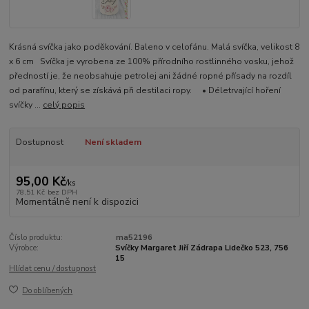
Krásná svíčka jako poděkování. Baleno v celofánu. Malá svíčka, velikost 8
x 6 cm Svíčka je vyrobena ze 100% přírodního rostlinného vosku, jehož
předností je, že neobsahuje petrolej ani žádné ropné přísady na rozdíl
od parafínu, který se získává při destilaci ropy. • Déletrvající hoření
svíčky ...
celý popis
Dostupnost
Není skladem
95,00 Kč
/
ks
78,51 Kč
bez DPH
Momentálně není k dispozici
Číslo produktu:
ma52196
Výrobce:
Svíčky Margaret Jiří Zádrapa Lidečko 523, 756
15
Hlídat cenu / dostupnost
Do oblíbených